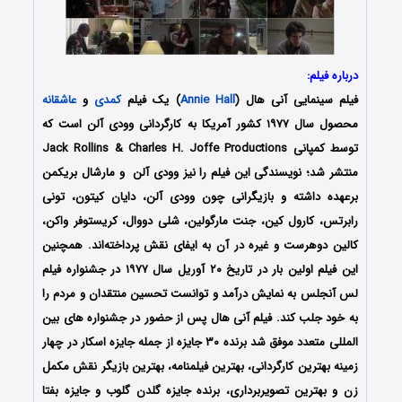
درباره فیلم:
فیلم سینمایی آنی هال (
Annie Hall
) یک فیلم
کمدی
و
عاشقانه
محصول سال ۱۹۷۷ کشور آمریکا به کارگردانی وودی آلن است که
توسط کمپانی Jack Rollins & Charles H. Joffe Productions
منتشر شد؛ نویسندگی این فیلم را نیز وودی آلن و مارشال بریکمن
برعهده داشته و بازیگرانی چون وودی آلن، دایان کیتون، تونی
رابرتس، کارول کین، جنت مارگولین، شلی دووال، کریستوفر واکن،
کالین دوهرست و غیره در آن به ایفای نقش پرداخته‌اند. همچنین
این فیلم اولین بار در تاریخ ۲۰ آوریل سال ۱۹۷۷ در جشنواره فیلم
لس آنجلس به نمایش درآمد و توانست تحسین منتقدان و مردم را
به خود جلب کند. فیلم آنی هال پس از حضور در جشنواره های بین
المللی متعدد موفق شد برنده ۳۰ جایزه از جمله جایزه اسکار در چهار
زمینه بهترین کارگردانی، بهترین فیلمنامه، بهترین بازیگر نقش مکمل
زن و بهترین تصویربرداری، برنده جایزه گلدن گلوب و جایزه بفتا