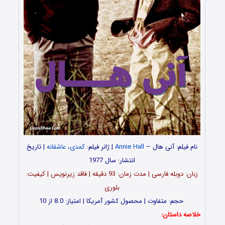
نام فیلم: آنی هال –
Annie Hall
| ژانر فیلم:
کمدی
،
عاشقانه
| تاریخ
انتشار: سال 1977
زبان: دوبله فارسی | مدت زمان: 93 دقیقه | فاقد زیرنویس | کیفیت:
بلوری
حجم: متفاوت | محصول کشور آمریکا | امتیاز: 8.0 از 10
خلاصه داستان: