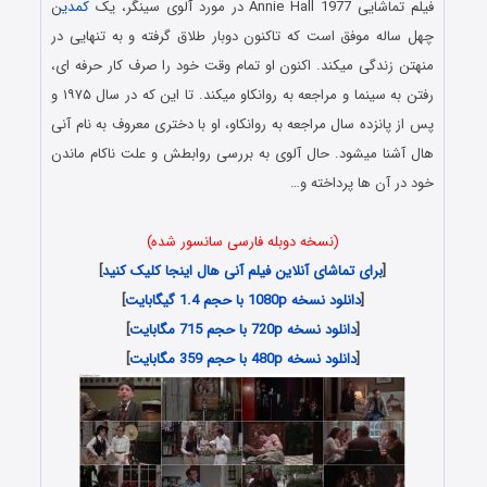
فیلم تماشایی Annie Hall 1977 در مورد آلوی سینگر، یک
کمدی
ن
چهل ساله موفق است که تاکنون دوبار طلاق گرفته و به تنهایی در
منهتن زندگی میکند. اکنون او تمام وقت خود را صرف کار حرفه ای،
رفتن به سینما و مراجعه به روانکاو میکند. تا این که در سال ۱۹۷۵ و
پس از پانزده سال مراجعه به روانکاو، او با دختری معروف به نام آنی
هال آشنا میشود. حال آلوی به بررسی روابطش و علت ناکام ماندن
خود در آن ها پرداخته و…
(نسخه دوبله فارسی سانسور شده)
[
برای تماشای آنلاین فیلم آنی هال اینجا کلیک کنید
]
[
دانلود نسخه 1080p با حجم 1.4 گیگابایت
]
[
دانلود نسخه 720p با حجم 715 مگابایت
]
[
دانلود نسخه 480p با حجم 359 مگابایت
]