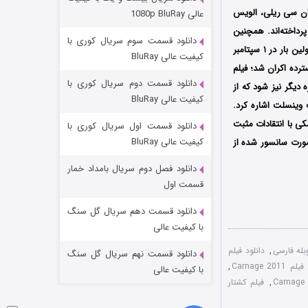
مردگان متحرک: شهر مرده ۳
جان سی ریلی، الویس
عالی 1080p BluRay
۲ (زیرنویس)
قسمت
منتشر شد
پرداخته‌اند. همچنین
دانلود قسمت سوم سریال کوری با
این فیلم که براساس نمایشنامه ای به نام Le Dieu du Carnage نوشته مایکل کتیمز، ساخته شده است اولین بار در ۱ سپتامبر
کیفیت عالی BluRay
ه نمایش درآمد و سپس در ۱۸ نوامبر سال ۲۰۱۱ به صورت گسترده اکران شد؛ فیلم
دانلود قسمت دوم سریال کوری با
نواره های بین المللی متعدد موفق شد برنده ۷ جایزه و نامزد دریافت ۲۰ جایزه دیگر نیز شود که از
کیفیت عالی BluRay
وینسلت اشاره کرد.
ی با انتقادات مثبت
دانلود قسمت اول سریال کوری با
کیفیت عالی BluRay
 صورت سانسور شده از
دانلود فصل دوم سریال بامداد خمار
شکست استوارت در نجات جهان
قسمت اول
۷ (زیرنویس)
قسمت
منتشر شد
دانلود قسمت دهم سریال گل سنگ
با کیفیت عالی
,
دانلود فیلم
دانلود قسمت نهم سریال گل سنگ
Carnage 2
,
با کیفیت عالی
,
فیلم کشتار