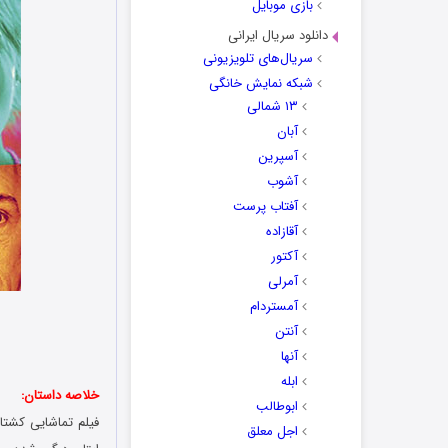
بازی موبایل
دانلود سریال ایرانی
سریال‌های تلویزیونی
شبکه نمایش خانگی
۱۳ شمالی
آبان
آسپرین
آشوب
آفتاب پرست
آقازاده
آکتور
آمرلی
آمستردام
آنتن
آنها
ابله
خلاصه داستان:
ابوطالب
اجل معلق