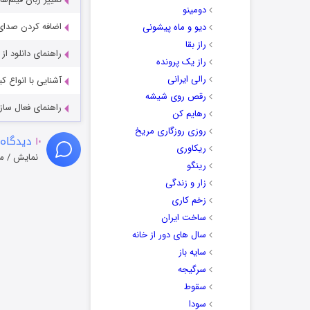
دومینو
اضافه کردن صدای 
دیو و ماه پیشونی
راز بقا
راهنمای دانلود ا
راز یک پرونده
رالی ایرانی
آشنایی با انواع ک
رقص روی شیشه
راهنمای فعال سازی کیفیت R
رهایم کن
روزی روزگاری مریخ
۱۰
دیدگاه 
ریکاوری
نمایش / م
رینگو
زار و زندگی
زخم کاری
ساخت ایران
سال های دور از خانه
سایه باز
سرگیجه
سقوط
سودا