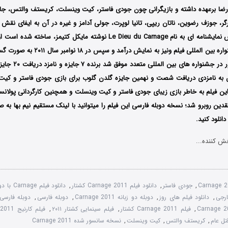
نا رضا برعهده داشته و بازیگرانی چون جودی فاستر، کیت وینسلت، کریستف والتس، 
گر، جوزف رضوین، ناتان ریپی، تانیا لوپرت، جولی آدامز و غیره در آن به ایفای نقش 
سال ۲۰۱۱ و در جشنواره بین المللی فیلم ونیز ب
کشتار پس از حضور در جش
 به نامزدی دریافت شصت و نهمین جایزه گلدن گلوب برای بازی جودی فاستر و کیت 
ین فیلم به خاطر بازی زیبای جودی فاستر و کیت وینسلت و همچنین کارگردانی پولانسک
قدین روبرو شد؛ نسخه دوبله فارسی این فیلم را میتوانید با لینک مستقیم نیم بها به
نلود کنید.
ش کننده...
Carnage 2
,
جودی فاستر
,
دانلود فیلم Carnage 2011 کشتار
,
دانلود فیلم Carnage با دوبله فارسی
ارجی
,
دانلود فیلم های روز
,
دوبله دو زبانه Carnage 2011
,
دوبله فارسی
,
دوبله فارسی فیلم 011
,
فیلم Carnage 2011 کشتار
,
فیلم سینمایی کشتار ۲۰۱۱
,
فیلم کارنیج Carnage 2011
تل عام
,
کریستف والتس
,
کیت وینسلت
,
نسخه سانسور شده Carnage 2011