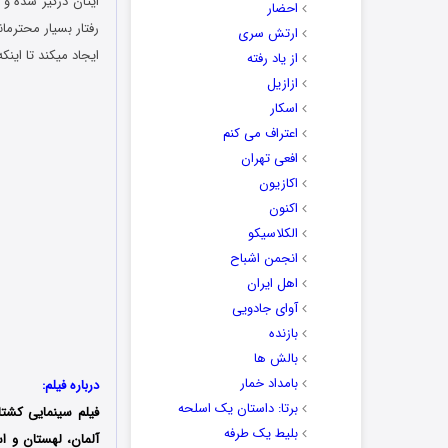
ایتان درگیر شده و 
احضار
رفتار بسیار محترما
ارتش سری
ایجاد میکند تا اینک
از یاد رفته
ازازیل
اسکار
اعتراف می کنم
افعی تهران
اکازیون
اکنون
الکلاسیکو
انجمن اشباح
اهل ایران
آوای جادویی
بازنده
بالش ها
بامداد خمار
درباره فیلم:
برتا: داستان یک اسلحه
فیلم سینمایی کشتار
بلیط یک‌‌ طرفه