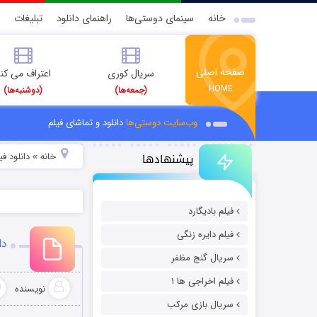
خانه
سینمای دوستی‌ها
راهنمای دانلود
تبلیغات
صفحه اصلی
سریال کوری
اعتراف می کن
HOME
(جمعه‌ها)
(دوشنبه‌ها)
وب‌سایت دوستی‌ها
دانلود و تماشای فیلم
پیشنهادها
خانه
دانلود ف
»
فیلم بادیگارد
فیلم دایره زنگی
دان
سریال گنج مظفر
فیلم اخراجی ها ۱
نویسنده
سریال بازی مرکب