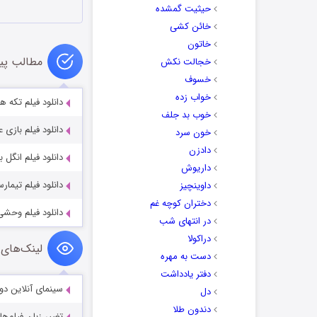
حیثیت گمشده
خائن کشی
خاتون
مطالب پی
خجالت نکش
خسوف
خواب زده
دانلود فیلم تکه های یک زن 020
خوب بد جلف
دانلود فیلم بازی عادلانه 2023
خون سرد
دادزن
دانلود فیلم انگل با دوبله
داریوش
دانلود فیلم تیمارستان استو
داوینچیز
دختران کوچه غم
دانلود فیلم وحشی با دو
در انتهای شب
دراکولا
لینک‌های 
دست به مهره
دفتر یادداشت
سینمای آنلاین دو
دل
دندون طلا
تغییر زبان فیلم‌ها