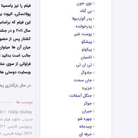
بوی خون
فیلم را نیز یاسمی
بی گناه
پولانسکی، الیوت بر
پدر گواردیولا
پدرخوانده
پوست شیر
پیشگو
میان آن ها میتوان
پیکولو
جالب است بدانید ا
تاسیان
فراوانی از سوی منت
تی ان تی
وبسایت دوستی ها دا
جادوگر
جان سخت
در حال بارگذاری پخ
جزیره
جنگل آسفالت
برچسب ها
جوکر
جیران
011 1080p BluRay
چهره شو
جدید
,
دانلود فیلم خ
چیدمانه
زیرنویس فارسی Carnage 2011
2011 دوبله فارسی
,
ق
حرفه ای