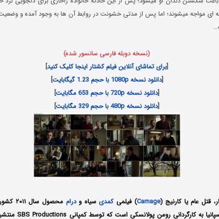
باعث شکستن دندان او میشود؛ پش از این حادثه خانواده زاخاری برای دلجویی نزد خانو
نه ای مواجه میشوند؛ اما پس از مدتی خشونت در روابط آن ها به وجود آمده و وضعیت ب
ه…
(نسخه دوبله فارسی سانسور شده)
[
برای تماشای آنلاین فیلم کشتار اینجا کلیک کنید
]
[
دانلود نسخه 1080p با حجم 1.23 گیگابایت
]
[
دانلود نسخه 720p با حجم 653 مگابایت
]
[
دانلود نسخه 480p با حجم 329 مگابایت
]
، قتل عام یا کارنیج (
Carnage
) فیلمی
کمدی
سیاه و
درام
محصول سال
آلمان، لهستان و اسپانیا به 