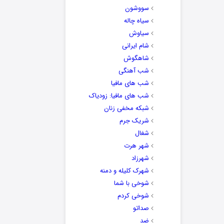
سووشون
سیاه چاله
سیاوش
شام ایرانی
شاهگوش
شب آهنگی
شب های مافیا
شب های مافیا: زودیاک
شبکه مخفی زنان
شریک جرم
شغال
شهر هرت
شهرزاد
شهرک کلیله و دمنه
شوخی با شما
شوخی کردم
صداتو
ضد