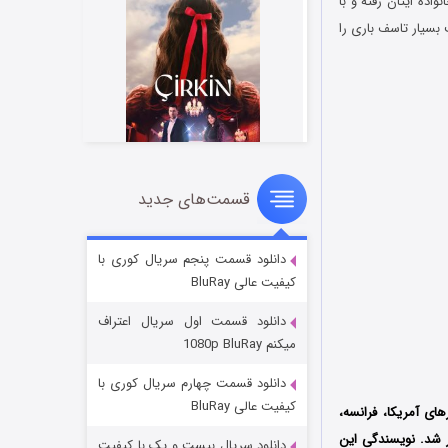
اده ایتان رفته و با
سیار تاسف‌ باری را
قسمت‌های جدید
سریال زشت
۲ (زیرنویس)
قسمت
منتشر شد
دانلود قسمت پنجم سریال کوری با
کیفیت عالی BluRay
دانلود قسمت اول سریال اعتراف
میکنم 1080p BluRay
دانلود قسمت چهارم سریال کوری با
کیفیت عالی BluRay
 ۲۰۱۱ کشورهای آمریکا، فرانسه،
کارگردانی رومن پولانسکی است که توسط کمپانی SBS Productions منتشر شد. نویسندگی این
دانلود سریال بیست و یک با کیفیت