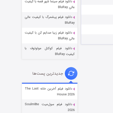
دانلود فیلم سینما شهر قصه با کیفیت
عالی BluRay
دانلود فیلم پیشمرگ با کیفیت عالی
BluRay
دانلود فیلم زیبا صدایم کن با کیفیت
جادوگری در مغولستان
عالی BluRay
۱۴ (زیرنویس)
قسمت
منتشر شد
دانلود فیلم کوکتل مولوتوف با
کیفیت BluRay
جدیدترین پست‌ها
دانلود فیلم آخرین خانه The Last
House 2026
باب اسفنجی فصل ۱۷
دانلود فیلم سول‌میت Soulm8te
۶ (زیرنویس)
قسمت
منتشر شد
2026