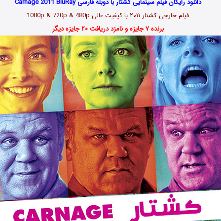
دانلود رایگان فیلم سینمایی کشتار با دوبله فارسی Carnage 2011 BluRay
فیلم خارجی کشتار ۲۰۱۱ با کیفیت عالی 1080p & 720p & 480p
برنده ۷ جایزه و نامزد دریافت ۲۰ جایزه دیگر