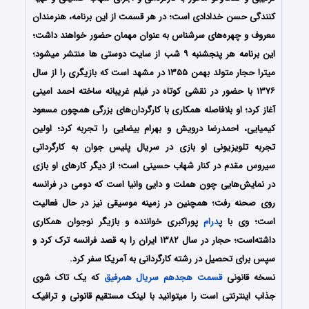
کنندگی حسن خدادادی است؛ در هر قسمت از این برنامه، هنرمندان
معروف و چهره‌های سرشناس به عنوان مهمان حضور خواهند داشت؛
این برنامه هر پنجشنبه ۹ شب از سایت دوستی ها منتشر میشود؛
میترا حجار متولد بهمن ١٣۵۵ در مشهد است که بازیگری را از سال
۱۳۷۶ با حضور در نقشی کوتاه در فیلم غریبانه ساخته احمد امینی
آغاز کرد؛ او بلافاصله همکاری با کارگردان‌های بزرگی همچون مسعود
کیمیایی، احمدرضا درویش و بهرام بیضایی را تجربه کرد؛ اولین
تجربه تلویزیونی او بازی در سریال پلیس جوان به کارگردانی
سیروس مقدم در کنار شهاب حسینی است؛ از دیگر کارهای او بازی
در نمایش‌هایی چون هملت و دایی وانیا است که دومی در فرانسه
روی صحنه رفت؛ همچنین در زمینه موسیقی نیز در حال فعالیت
است؛ وی با پ
درام
پوراکبری خواننده و بازیگر نوجوان همکاری
داشته‌است؛ حجار در سال ۱۳۸۲ ایران را به قصد فرانسه ترک کرد و
سپس برای تحصیل در رشته کارگردانی به آمریکا سفر کرد.
نسخه قانونی
قسمت هجدهم سریال همرفیق
که یک تاک شوی
جذاب اینترنتی است را میتوانید با لینک مستقیم قانونی و ترافیک