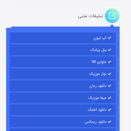
تبلیغات متنی
آپ تیون
باب اسفنجی فصل ۱۷
۶ (زیرنویس)
قسمت
منتشر شد
پنل پیامک
ملودی 98
نواز موزیک
دانلود رمان
میفا موزیک
دانلود آهنگ
رویایی برای تو
دانلود ریمکس
۱۵ (دوبله)
قسمت
منتشر شد