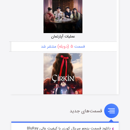
عملیات آپارتمان
۵ (دوبله)
قسمت
منتشر شد
قسمت‌های جدید
سریال زشت
۲ (زیرنویس)
قسمت
منتشر شد
دانلود قسمت پنجم سریال کوری با کیفیت عالی BluRay