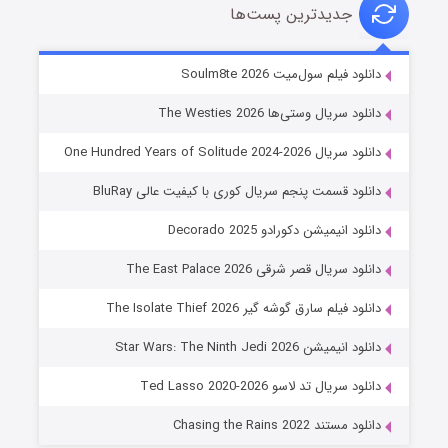
جدیدترین پست‌ها
خاندان اژدها فصل ۳
دانلود فیلم سول‌میت Soulm8te 2026
۶ (زیرنویس)
قسمت
منتشر شد
دانلود سریال وستی‌ها The Westies 2026
دانلود سریال One Hundred Years of Solitude 2024-2026
دانلود قسمت پنجم سریال کوری با کیفیت عالی BluRay
دانلود انیمیشن دکورادو Decorado 2025
دانلود سریال قصر شرقی The East Palace 2026
دانلود فیلم سارق گوشه گیر The Isolate Thief 2026
جادوگری در مغولستان
دانلود انیمیشن Star Wars: The Ninth Jedi 2026
۱۴ (زیرنویس)
قسمت
منتشر شد
دانلود سریال تد لاسو Ted Lasso 2020-2026
دانلود مستند Chasing the Rains 2022