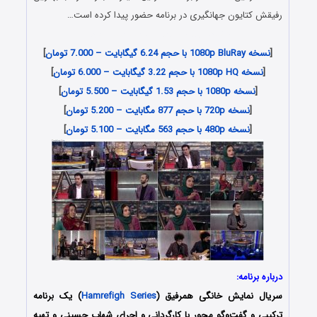
رفیقش کتایون جهانگیری در برنامه حضور پیدا کرده است…
دانلود رایگان برنامه همرفیق میترا حجار
[
نسخه 1080p BluRay با حجم 6.24 گیگابایت – 7.000 تومان
]
[
نسخه 1080p HQ با حجم 3.22 گیگابایت – 6.000 تومان
]
[
نسخه 1080p با حجم 1.53 گیگابایت – 5.500 تومان
]
[
نسخه 720p با حجم 877 مگابایت – 5.200 تومان
]
[
نسخه 480p با حجم 563 مگابایت – 5.100 تومان
]
درباره برنامه:
سریال نمایش خانگی همرفیق (
Hamrefigh Series
) یک برنامه
ترکیبی و گفت‌وگو محور با کارگردانی و اجرای شهاب حسینی و تهیه