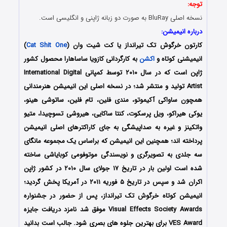
توجه:
نسخه اصلی BluRay به صورت دو زبانه ژاپنی و انگلیسی است.
درباره انیمیشن:
کارتون خرگوش تک‌ تیرانداز یا کت شیت وان (
Cat Shit One
)
انیمیشنی کوتاه و
اکشن
به کارگردانی کازویا ساساهارا محصول کشور
ژاپن است که در سال ۲۰۱۰ توسط کمپانی International Digital
Artist تولید و منتشر شد؛ در نسخه اصلی این انیمیشن هنرمندانی
همچون ساواکی آکیموتو، مندی فلین، تام فلین، ساتوشی هینو،
یوکی هیراکو، ویل پرسکوت، کنتا ساکایی، هیروشی تسوچیدا، متیو
واتکینز و غیره به صداپیشگی به جای کاراکترهای اصلی انیمیشن
پرداخته اند؛ همچنین این انیمیشن که براساس یک مجموعه مانگای
سه جلدی به تصویرگری و نویسندگی موتوفومی کوبایاشی ساخته
شده است اولین بار در تاریخ ۱۷ جولای سال ۲۰۱۰ در کشور ژاپن
اکران شد و سپس در تاریخ ۵ فوریه ۲۰۱۱ در آمریکا پخش گردید؛
انیمیشن کوتاه خرگوش تک‌ تیرانداز، پس از حضور در جشنواره
Visual Effects Society Awards موفق شد نامزد دریافت جایزه
VES Award برای بهترین جلوه های بصری شود. جالب است بدانید