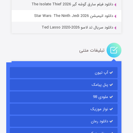
دانلود فیلم سارق گوشه گیر The Isolate Thief 2026
۱۴ (زیرنویس)
قسمت
منتشر شد
دانلود انیمیشن Star Wars: The Ninth Jedi 2026
دانلود سریال تد لاسو Ted Lasso 2020-2026
تبلیغات متنی
آپ تیون
باب اسفنجی فصل ۱۷
۶ (زیرنویس)
قسمت
منتشر شد
پنل پیامک
ملودی 98
نواز موزیک
دانلود رمان