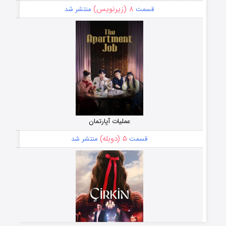
۸ (زیرنویس)
قسمت
منتشر شد
عملیات آپارتمان
۵ (دوبله)
قسمت
منتشر شد