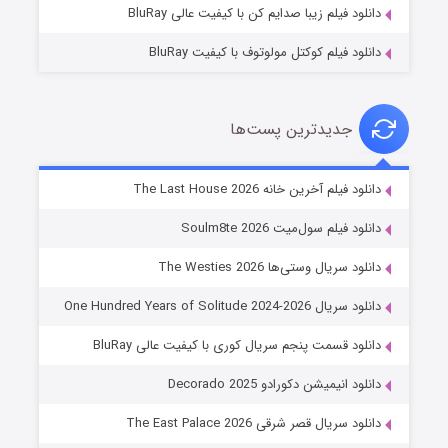
دانلود فیلم زیبا صدایم کن با کیفیت عالی BluRay
دانلود فیلم کوکتل مولوتوف با کیفیت BluRay
جدیدترین پست‌ها
خاندان اژدها فصل ۳
دانلود فیلم آخرین خانه The Last House 2026
۶ (زیرنویس)
قسمت
منتشر شد
دانلود فیلم سول‌میت Soulm8te 2026
دانلود سریال وستی‌ها The Westies 2026
دانلود سریال One Hundred Years of Solitude 2024-2026
دانلود قسمت پنجم سریال کوری با کیفیت عالی BluRay
دانلود انیمیشن دکورادو Decorado 2025
دانلود سریال قصر شرقی The East Palace 2026
جادوگری در مغولستان