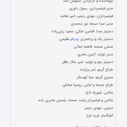
تهیه‌کننده و کارگردان: سیاوش اسد
مدیر فیلمبرداری: رسول داوری
فیلمبرداران: مهدی رنجبر، امیر هاتف
مدیر صدا: سجاد نور محمدی
دستیار صدا: افشین ملکی، سعید زینی‌زاده
دستیار یک و برنامه‌ریز: پ
درام
عظیمی
منشی صحنه: فاطمه جلالی
مدیر تولید: آبتین عامری
دستیار دوم و تولید: امیر سالار عاقل
طراح گریم: ثمر برازنده
مجری گریم: صبا کهنسال
طراح صحنه و لباس: رومینا صادقی
عکاس: شهرزاد اذخ
عکاس و فیلمبردار پشت صحنه: یاسمن ملایری زاده
تدوین: مهدی رنجبر
آهنگساز: فرید فراز