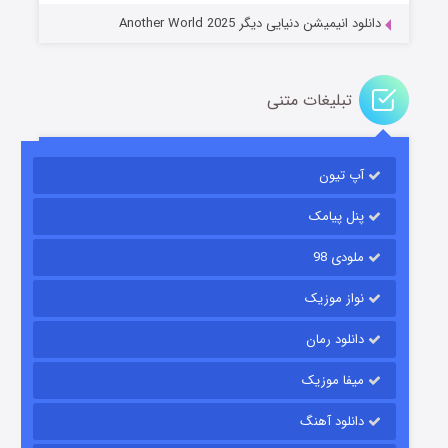
دانلود انیمیشن دنیایی دیگر Another World 2025
تبلیغات متنی
آپ تیون
باب اسفنجی فصل ۱۷
6 (زیرنویس)
قسمت
منتشر شد
پنل پیامک
ملودی 98
نواز موزیک
دانلود رمان
میفا موزیک
دانلود آهنگ
رویایی برای تو