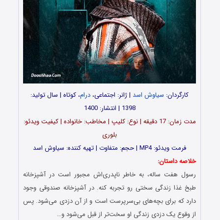
کارگردان:
سیاوش اسد
| ژانر: اجتماعی،
درام
، کوتاه | سال تولید:
1398 | انتشار: 1400
مدت زمان: 17 دقیقه | نوع: کلیپ | مخاطب: خانواده | کیفیت ویدئو:
بلوری
فرمت ویدئو: MP4 | حجم: متفاوت | تهیه کننده: سیاوش اسد
خلاصه داستان:
رسول هفت ساله، به خاطر نا‌پدری‌اش مجبور است در آشپزخانه
طبخ غذا زندگی سختی رو تجربه کنه. در آشپزخانه صندوقی وجود
دارد که برای بچه‌های بی‌سرپرست است و از آن دزدی می‌شود. پس
از وقوع یک دزدی زندگی او سخت‌تر از قبل می‌شود و…