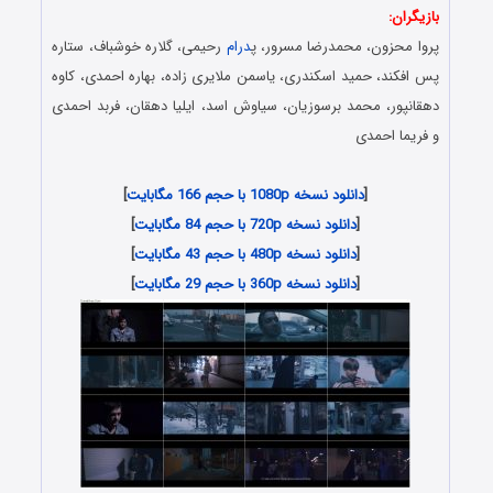
بازیگران:
پروا محزون، محمدرضا مسرور، پ
درام
رحیمی، گلاره خوشباف، ستاره
پس افکند، حمید اسکندری، یاسمن ملایری زاده، بهاره احمدی، کاوه
دهقانپور، محمد برسوزیان، سیاوش اسد، ایلیا دهقان، فربد احمدی
و فریما احمدی
[
دانلود نسخه 1080p با حجم 166 مگابایت
]
[
دانلود نسخه 720p با حجم 84 مگابایت
]
[
دانلود نسخه 480p با حجم 43 مگابایت
]
[
دانلود نسخه 360p با حجم 29 مگابایت
]