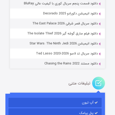
دانلود قسمت پنجم سریال کوری با کیفیت عالی BluRay
دانلود انیمیشن دکورادو Decorado 2025
دانلود سریال قصر شرقی The East Palace 2026
دانلود فیلم سارق گوشه گیر The Isolate Thief 2026
جادوگری در مغولستان
دانلود انیمیشن Star Wars: The Ninth Jedi 2026
14 (زیرنویس)
قسمت
منتشر شد
دانلود سریال تد لاسو Ted Lasso 2020-2026
دانلود مستند Chasing the Rains 2022
تبلیغات متنی
آپ تیون
باب اسفنجی فصل ۱۷
6 (زیرنویس)
قسمت
منتشر شد
پنل پیامک