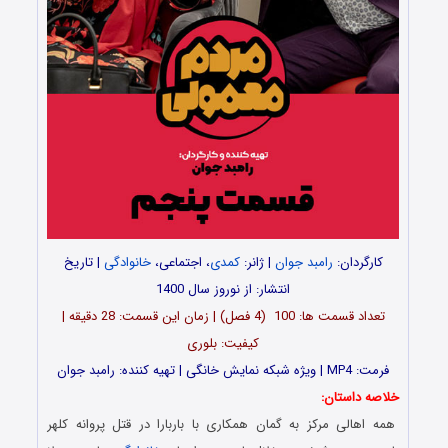
کارگردان:
رامبد جوان
| ژانر:
کمدی
، اجتماعی،
خانوادگی
| تاریخ
انتشار: از نوروز سال 1400
تعداد قسمت ها: 100 (4 فصل) | زمان این قسمت: 28 دقیقه |
کیفیت: بلوری
فرمت: MP4 | ویژه شبکه نمایش خانگی | تهیه کننده: رامبد جوان
خلاصه داستان:
همه اهالی مرکز به گمان همکاری با باربارا در قتل پروانه کلهر