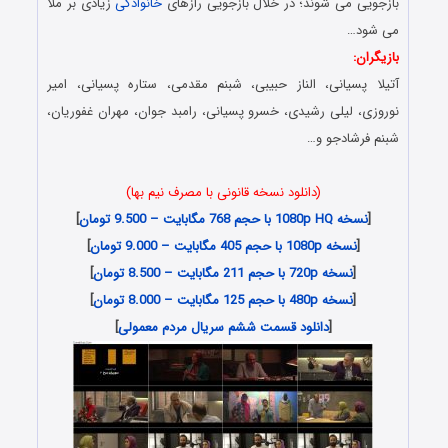
بازجویی می شوند؛ در خلال بازجویی رازهای
خانوادگی
زیادی بر ملا
می شود…
بازیگران:
آتیلا پسیانی، الناز حبیبی، شبنم مقدمی، ستاره پسیانی، امیر
نوروزی، لیلی رشیدی، خسرو پسیانی، رامبد جوان، مهران غفوریان،
شبنم فرشادجو و…
(دانلود نسخه قانونی با مصرف نیم بها)
[
نسخه 1080p HQ با حجم 768 مگابایت –
9.500
تومان
]
[
نسخه 1080p با حجم 405 مگابایت – 9.000 تومان
]
[
نسخه 720p با حجم 211 مگابایت – 8.500 تومان
]
[
نسخه 480p با حجم 125 مگابایت – 8.000 تومان
]
[
دانلود قسمت ششم سریال مردم معمولی
]