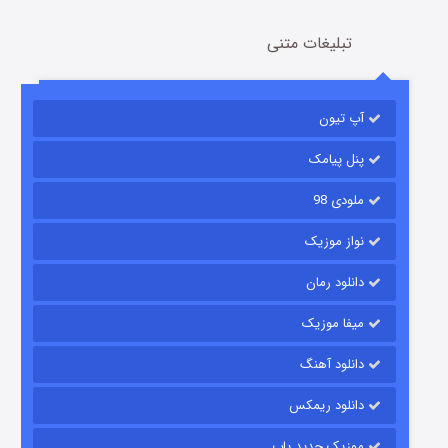
تبلیغات متنی
باب اسفنجی فصل ۱۷
آپ تیون
6 (زیرنویس)
قسمت
منتشر شد
پنل پیامک
ملودی 98
نواز موزیک
دانلود رمان
میفا موزیک
رویایی برای تو
دانلود آهنگ
15 (دوبله)
قسمت
منتشر شد
دانلود ریمکس
موزیک جدید پاپ