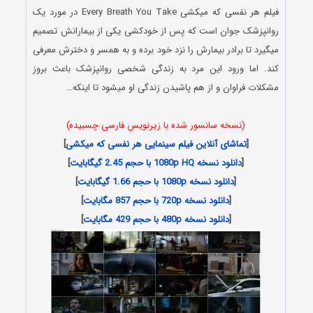
فیلم هر نفسی که میکشی Every Breath You Take در مورد یک
روانپزشک جوان است که پس از خودکشی یکی از بیمارانش تصمیم
میگیرد تا برادر بیمارش را نزد خود برده و به همسر و دخترش معرفی
کند. اما ورود این مرد به زندگی شخصی روانپزشک باعث بروز
مشکلات فراوان و از هم پاشیدن زندگی او میشود تا اینکه…
(نسخه سانسور شده با زیرنویس فارسی چسبیده)
[
تماشای آنلاین فیلم سینمایی هر نفسی که میکشی
]
[
دانلود نسخه 1080p HQ با حجم 2.45 گیگابایت
]
[
دانلود نسخه 1080p با حجم 1.66 گیگابایت
]
[
دانلود نسخه 720p با حجم 857 مگابایت
]
[
دانلود نسخه 480p با حجم 429 مگابایت
]