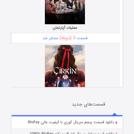
عملیات آپارتمان
5 (دوبله)
قسمت
منتشر شد
قسمت‌های جدید
سریال زشت
2 (زیرنویس)
قسمت
منتشر شد
دانلود قسمت پنجم سریال کوری با کیفیت عالی BluRay
دانلود قسمت اول سریال اعتراف میکنم 1080p BluRay