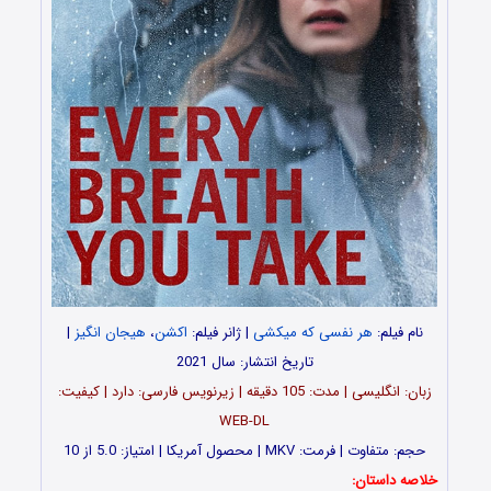
نام فیلم:
هر نفسی که میکشی
| ژانر فیلم:
اکشن
،
هیجان انگیز
|
تاریخ انتشار: سال 2021
زبان: انگلیسی | مدت: 105 دقیقه | زیرنویس فارسی: دارد | کیفیت:
WEB-DL
حجم: متفاوت | فرمت: MKV | محصول آمریکا | امتیاز: 5.0 از 10
خلاصه داستان: