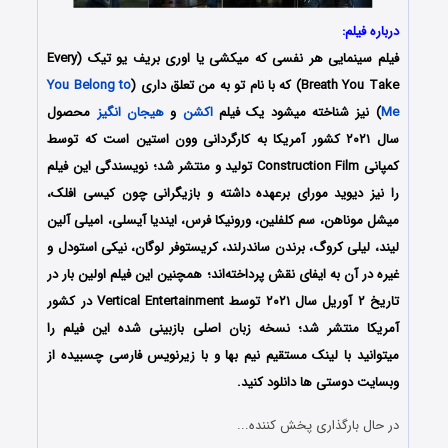
درباره فیلم:
فیلم سینمایی هر نفسی که میکشی یا اوری بریف یو تیک (Every
Breath You Take) که با نام تو به من تعلق داری (
You Belong to
Me
) نیز شناخته میشود یک فیلم
اکشن
و
هیجان انگیز
محصول
سال ۲۰۲۱ کشور آمریکا به کارگردانی وون استین است که توسط
کمپانی Construction Film تولید و منتشر شد؛ نویسندگی این فیلم
را نیز دیوید مورای برعهده داشته و بازیگرانی چون کیسی افلک،
میشل موناهن، سم کلفلین، ورونیکا فرس، ایندیا آیسلی، امیلی آلین
لیند، لیلی کروگ، برندن ساندرلند، کریستوفر لوگان، نیکی استودل و
غیره در آن به ایفای نقش پرداخته‌اند؛ همچنین این فیلم اولین بار در
تاریخ ۲ آوریل سال ۲۰۲۱ توسط Vertical Entertainment در کشور
آمریکا منتشر شد؛ نسخه زبان اصلی بازبینی شده این فیلم را
میتوانید با لینک مستقیم نیم بها و با زیرنویس فارسی چسبیده از
وبسایت دوستی ها دانلود کنید.
در حال بارگذاری پخش کننده...