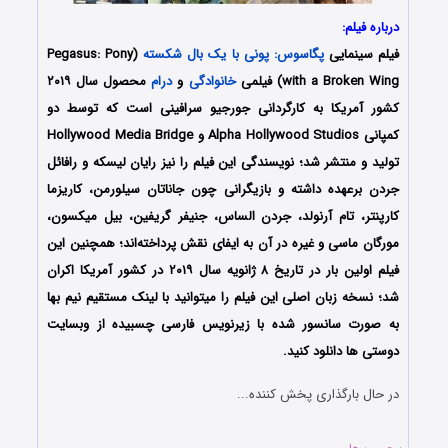
درباره فیلم:
فیلم سینمایی
پگاسوس: پونی با یک بال شکسته
(Pegasus: Pony
with a Broken Wing) فیلمی
خانوادگی
و
درام
محصول سال ۲۰۱۹
کشور آمریکا به کارگردانی جورجیو سرافینی است که توسط دو
کمپانی Alpha Hollywood Studios و Hollywood Media Bridge
تولید و منتشر شد؛ نویسندگی این فیلم را نیز رایان لیسکه و رافائل
جردن برعهده داشته و بازیگرانی چون جاناتان سیلورمن، کاریزما
کارپنتر، تام آرنولد، جردن الساس، جنیفر گریفین، بیل میکسون،
مورگان ماسی و غیره در آن به ایفای نقش پرداخته‌اند؛ همچنین این
فیلم اولین بار در تاریخ ۸ ژانویه سال ۲۰۱۹ در کشور آمریکا اکران
شد؛ نسخه زبان اصلی این فیلم را میتوانید با لینک مستقیم نیم بها
به صورت سانسور شده با زیرنویس فارسی چسبیده از وبسایت
دوستی ها دانلود کنید.
در حال بارگذاری پخش کننده...