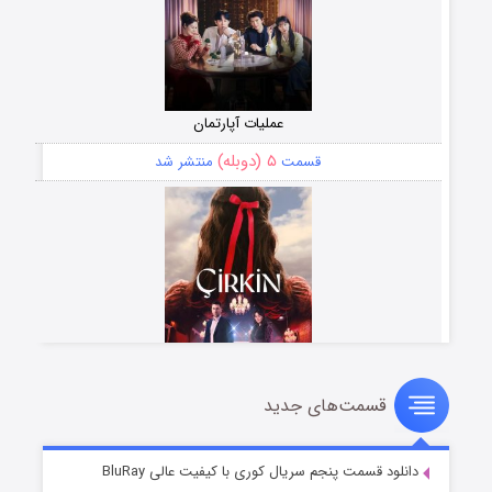
عملیات آپارتمان
۵ (دوبله)
قسمت
منتشر شد
قسمت‌های جدید
سریال زشت
۲ (زیرنویس)
قسمت
منتشر شد
دانلود قسمت پنجم سریال کوری با کیفیت عالی BluRay