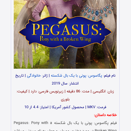
نام فیلم:
پگاسوس: پونی با یک بال شکسته
| ژانر:
خانوادگی
| تاریخ
انتشار: سال 2019
زبان: انگلیسی | مدت: 86 دقیقه | زیرنویس فارسی: دارد | کیفیت:
بلوری
فرمت: MKV | محصول کشور آمریکا | امتیاز: 4.4 از 10
خلاصه داستان:
فیلم پگاسوس: پونی با یک بال شکسته Pegasus: Pony with a
Broken Wing در مورد دختری مهربان و جوان به نام سیدنی میباشد