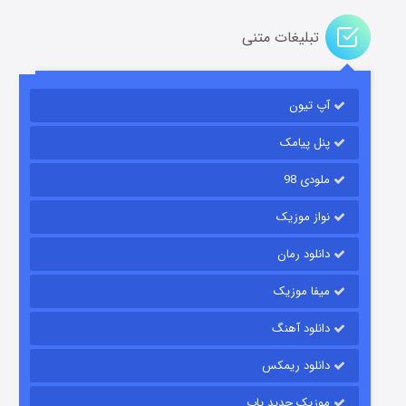
تبلیغات متنی
آپ تیون
باب اسفنجی فصل ۱۷
۶ (زیرنویس)
قسمت
منتشر شد
پنل پیامک
ملودی 98
نواز موزیک
دانلود رمان
میفا موزیک
دانلود آهنگ
رویایی برای تو
دانلود ریمکس
۱۵ (دوبله)
قسمت
منتشر شد
موزیک جدید پاپ