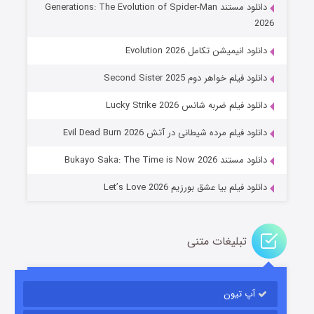
دانلود مستند Generations: The Evolution of Spider-Man
2026
دانلود انیمیشن تکامل Evolution 2026
دانلود فیلم خواهر دوم Second Sister 2025
جادوگری در مغولستان
دانلود فیلم ضربه شانس Lucky Strike 2026
۱۴ (زیرنویس)
قسمت
منتشر شد
دانلود فیلم مرده شیطانی در آتش Evil Dead Burn 2026
دانلود مستند Bukayo Saka: The Time is Now 2026
دانلود فیلم بیا عشق بورزیم Let’s Love 2026
تبلیغات متنی
باب اسفنجی فصل ۱۷
آپ تیون
۶ (زیرنویس)
قسمت
منتشر شد