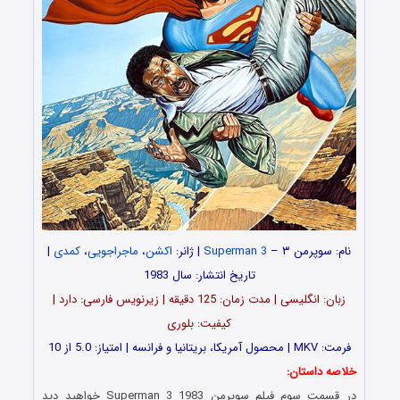
نام: سوپرمن ۳ –
Superman 3
| ژانر:
اکشن
،
ماجراجویی
،
کمدی
|
تاریخ انتشار: سال 1983
زبان: انگلیسی | مدت زمان: 125 دقیقه | زیرنویس فارسی: دارد |
کیفیت: بلوری
فرمت: MKV | محصول آمریکا، بریتانیا و فرانسه | امتیاز: 5.0 از 10
خلاصه داستان:
در قسمت سوم فیلم سوپرمن Superman 3 1983 خواهید دید