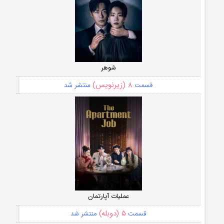
شوهر
۸ (زیرنویس)
قسمت
منتشر شد
عملیات آپارتمان
۵ (دوبله)
قسمت
منتشر شد