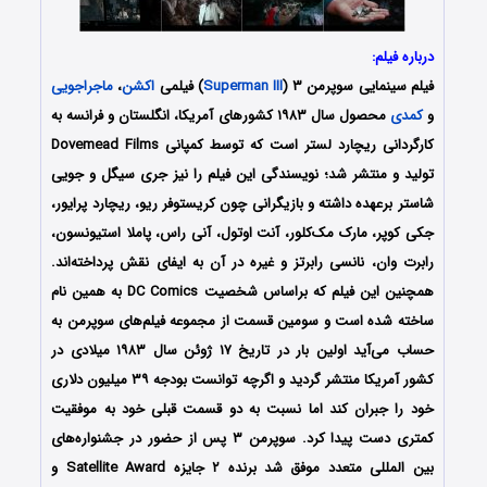
درباره فیلم:
فیلم سینمایی سوپرمن ۳ (
Superman III
) فیلمی
اکشن
،
ماجراجویی
و
کمدی
محصول سال ۱۹۸۳ کشورهای آمریکا، انگلستان و فرانسه به
کارگردانی ریچارد لستر است که توسط کمپانی Dovemead Films
تولید و منتشر شد؛ نویسندگی این فیلم را نیز جری سیگل و جویی
شاستر برعهده داشته و بازیگرانی چون کریستوفر ریو، ریچارد پرایور،
جکی کوپر، مارک مک‌کلور، آنت اوتول، آنی راس، پاملا استیونسون،
رابرت وان، نانسی رابرتز و غیره در آن به ایفای نقش پرداخته‌اند.
همچنین این فیلم که براساس شخصیت DC Comics به همین نام
ساخته شده است و سومین قسمت از مجموعه فیلم‌های سوپرمن به
حساب می‌آید اولین بار در تاریخ ۱۷ ژوئن سال ۱۹۸۳ میلادی در
کشور آمریکا منتشر گردید و اگرچه توانست بودجه ۳۹ میلیون دلاری
خود را جبران کند اما نسبت به دو قسمت قبلی خود به موفقیت
کمتری دست پیدا کرد. سوپرمن ۳ پس از حضور در جشنواره‌های
بین المللی متعدد موفق شد برنده ۲ جایزه
Satellite Award
و