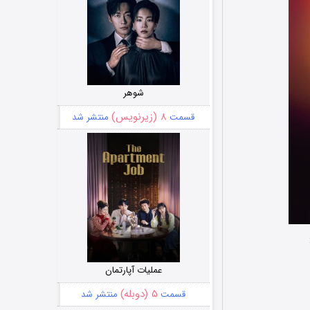
شوهر
۸ (زیرنویس)
قسمت
منتشر شد
عملیات آپارتمان
۵ (دوبله)
قسمت
منتشر شد