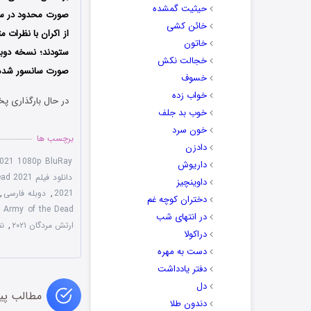
حیثیت گمشده
خائن کشی
از اکران با نظرات 
خاتون
ستودند؛ نسخه دوبله
خجالت نکش
صورت سانسور شده ب
خسوف
خواب زده
در حال بارگذاری پخ
خوب بد جلف
خون سرد
برچسب ها
دادزن
2021 1080p BluRay
داریوش
دانلود فیلم Army of the Dead 2021 ارتش مردگان
داوینچیز
2021
,
دوبله فارسی
,
دختران کوچه غم
Army of the Dead با زیرنویس چسبیده
در انتهای شب
ارتش مردگان ۲۰۲۱
,
ن
دراکولا
دست به مهره
دفتر یادداشت
دل
مطالب پی
دندون طلا