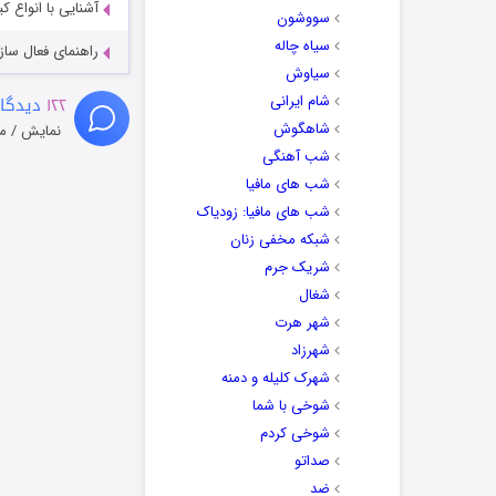
آشنایی با انواع ک
سووشون
سیاه چاله
راهنمای فعال سازی کیفیت R
سیاوش
شام ایرانی
۱۲۲
دیدگاه
شاهگوش
نمایش / م
شب آهنگی
شب های مافیا
شب های مافیا: زودیاک
شبکه مخفی زنان
شریک جرم
شغال
شهر هرت
شهرزاد
شهرک کلیله و دمنه
شوخی با شما
شوخی کردم
صداتو
ضد