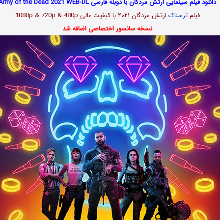
دانلود فیلم سینمایی ارتش مردگان با دوبله فارسی Army of the Dead 2021 WEB-DL
فیلم
ترسناک
ارتش مردگان ۲۰۲۱ با کیفیت عالی 1080p & 720p & 480p
نسخه سانسور اختصاصی اضافه شد