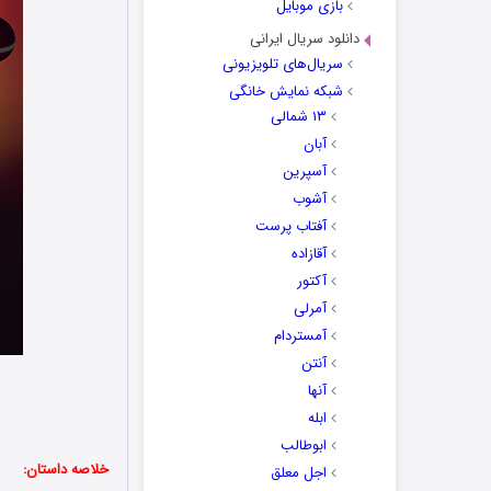
بازی موبایل
دانلود سریال ایرانی
سریال‌های تلویزیونی
شبکه نمایش خانگی
۱۳ شمالی
آبان
آسپرین
آشوب
آفتاب پرست
آقازاده
آکتور
آمرلی
آمستردام
آنتن
آنها
ابله
ابوطالب
خلاصه داستان:
اجل معلق