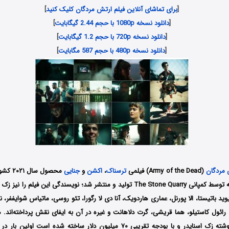
[
برای تماشای آنلاین فیلم ارتش مردگان کلیک کنید
]
[
دانلود نسخه 1080p با حجم 2.44 گیگابایت
]
[
دانلود نسخه 720p با حجم 1.2 گیگابایت
]
[
دانلود نسخه 480p با حجم 587 مگابایت
]
 مردگان
(Army of the Dead) فیلمی
ترسناک
،
اکشن
و
جنایی
محصول سا
زک اسنایدر است که توسط کمپانی The Stone Quarry تولید و منتشر شد؛ نویسندگی این فی
ید باتیستا، الا پورنل، عماری هاردویک، آنا دی لا رگورا، تئو روسی، ماتیاس شوایففر، ن
، رائول کاستیلو، هما قریشی، گرت دلاهانت و غیره در آن به ایفای نقش پرداخته‌اند.