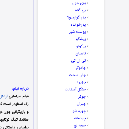
بوی خون
بی گناه
پدر گواردیولا
پدرخوانده
پوست شیر
پیشگو
پیکولو
تاسیان
تی ان تی
جادوگر
جان سخت
جزیره
درباره فیلم:
جنگل آسفالت
فیلم سینمایی
ارتش
جوکر
جیران
چهره شو
و بازیگرانی چون دیو
چیدمانه
سانادا، تیگ نوتارو
حرفه ای