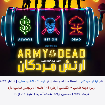
نام:
ارتش مردگان
– Army of the Dead | ژانر:
ترسناک
،
اکشن
،
جنایی
| انتشار: 2021
زبان: دوبله فارسی + انگلیسی | زمان: 148 دقیقه | زیرنویس فارسی: دارد
فرمت: MKV | محصول ایالات متحده آمریکا | امتیاز: 7.5 از 10