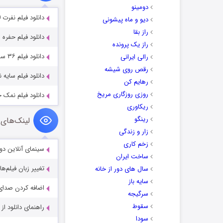
دومینو
دانلود فیلم نفرت Kroadh 1990
دیو و ماه پیشونی
راز بقا
دانلود فیلم حفره امنیتی 7
راز یک پرونده
دانلود فیلم ۳۶ ساعت تا مرگ 36Hours to Die 1999
رالی ایرانی
رقص روی شیشه
دانلود فیلم سایه نخل  2024
رهایم کن
روزی روزگاری مریخ
دانلود فیلم نمک حلال laal 1982
ریکاوری
رینگو
لینک‌های 
زار و زندگی
زخم کاری
سینمای آنلاین دو
ساخت ایران
تغییر زبان فیلم‌ها
سال های دور از خانه
سایه باز
اضافه کردن صدای 
سرگیجه
سقوط
راهنمای دانلود ا
سودا