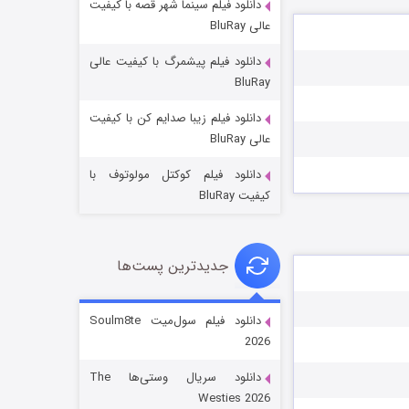
دانلود فیلم سینما شهر قصه با کیفیت
عالی BluRay
دانلود فیلم پیشمرگ با کیفیت عالی
BluRay
دانلود فیلم زیبا صدایم کن با کیفیت
جادوگری در مغولستان
عالی BluRay
۱۴ (زیرنویس)
قسمت
منتشر شد
دانلود فیلم کوکتل مولوتوف با
کیفیت BluRay
جدیدترین پست‌ها
دانلود فیلم سول‌میت Soulm8te
2026
باب اسفنجی فصل ۱۷
دانلود سریال وستی‌ها The
۶ (زیرنویس)
قسمت
منتشر شد
Westies 2026