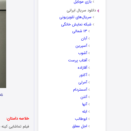
بازی موبایل
دانلود سریال ایرانی
سریال‌های تلویزیونی
شبکه نمایش خانگی
۱۳ شمالی
آبان
آسپرین
آشوب
آفتاب پرست
آقازاده
آکتور
آمرلی
آمستردام
نا
آنتن
آنها
ابله
خلاصه داستان:
ابوطالب
اجل معلق