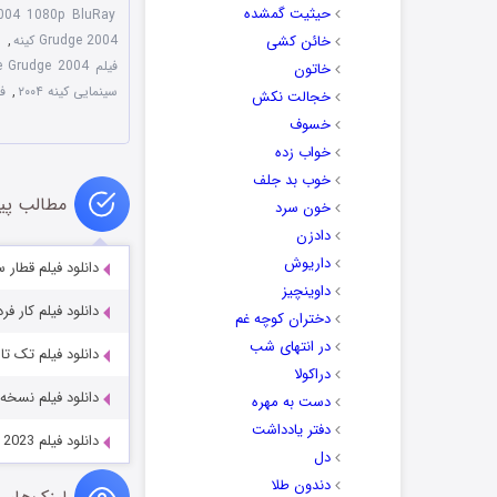
حیثیت گمشده
004 1080p BluRay
خائن کشی
Grudge 2004 کینه
,
د
فیلم The Grudge 2004
خاتون
سینمایی کینه ۲۰۰۴
,
فیل
خجالت نکش
خسوف
خواب زده
خوب بد جلف
مطالب پی
خون سرد
دادزن
داریوش
دانلود فیلم قطار سیلور است
داوینچیز
دانلود فیلم کار فردا Tomorrow Job 2023
دختران کوچه غم
در انتهای شب
دانلود فیلم تک تاز  Marginal 1983
دراکولا
دانلود فیلم نسخه سحرآمیز ution 1985
دست به مهره
دفتر یادداشت
دانلود فیلم Detective Knight: Independence 2023
دل
دندون طلا