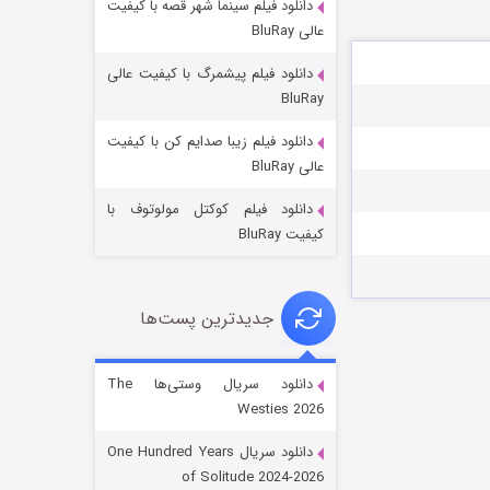
دانلود فیلم سینما شهر قصه با کیفیت
عالی BluRay
دانلود فیلم پیشمرگ با کیفیت عالی
BluRay
دانلود فیلم زیبا صدایم کن با کیفیت
جادوگری در مغولستان
عالی BluRay
۱۴ (زیرنویس)
قسمت
منتشر شد
دانلود فیلم کوکتل مولوتوف با
کیفیت BluRay
جدیدترین پست‌ها
دانلود سریال وستی‌ها The
Westies 2026
باب اسفنجی فصل ۱۷
دانلود سریال One Hundred Years
۶ (زیرنویس)
قسمت
منتشر شد
of Solitude 2024-2026