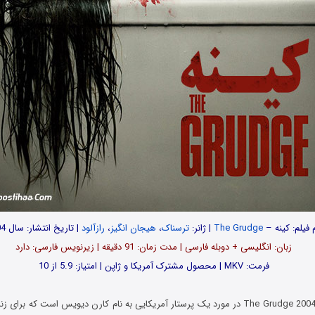
م فیلم: کینه –
The Grudge
| ژانر:
ترسناک
،
هیجان انگیز
،
رازآلود
| تاریخ انتشار: سال 2004
زبان: انگلیسی + دوبله فارسی | مدت زمان: 91 دقیقه | زیرنویس فارسی: دارد
فرمت: MKV | محصول مشترک آمریکا و ژاپن | امتیاز: 5.9 از 10
فیلم تماشایی کینه The Grudge 2004 در مورد یک پرستار آمریکایی به نام کارن دیویس است که 