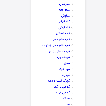
سووشون
سیاه چاله
سیاوش
شام ایرانی
شاهگوش
شب آهنگی
شب های مافیا
شب های مافیا: زودیاک
شبکه مخفی زنان
شریک جرم
شغال
شهر هرت
شهرزاد
شهرک کلیله و دمنه
شوخی با شما
شوخی کردم
صداتو
ضد