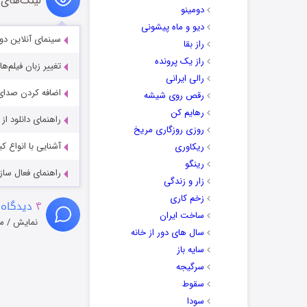
لینک‌های 
دومینو
دیو و ماه پیشونی
سینمای آنلاین دو
راز بقا
راز یک پرونده
تغییر زبان فیلم‌ها
رالی ایرانی
اضافه کردن صدای 
رقص روی شیشه
رهایم کن
راهنمای دانلود ا
روزی روزگاری مریخ
آشنایی با انواع ک
ریکاوری
رینگو
راهنمای فعال سازی کیفیت R
زار و زندگی
زخم کاری
۴
دیدگاه 
ساخت ایران
نمایش / م
سال های دور از خانه
سایه باز
سرگیجه
سقوط
سودا