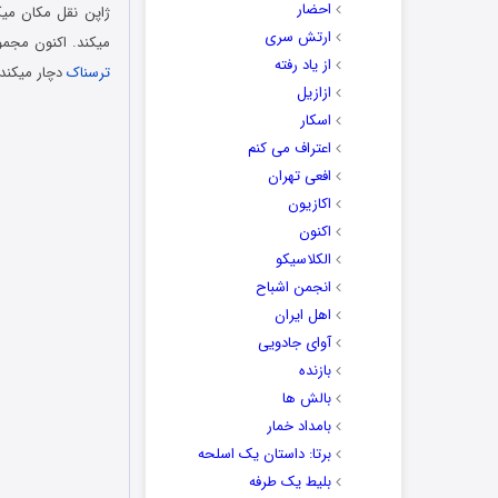
احضار
ژاپن نقل مکان می
ارتش سری
میکند. اکنون مجمو
از یاد رفته
ترسناک
دچار میکند.
ازازیل
اسکار
اعتراف می کنم
افعی تهران
اکازیون
اکنون
الکلاسیکو
انجمن اشباح
اهل ایران
آوای جادویی
بازنده
بالش ها
بامداد خمار
برتا: داستان یک اسلحه
بلیط یک‌‌ طرفه