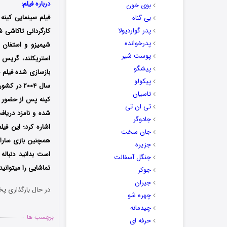
درباره فیلم:
بوی خون
فیلم سینمایی کینه 
بی گناه
پدر گواردیولا
پدرخوانده
شیمیزو و استفان س
پوست شیر
استریکلند، گریس ز
پیشگو
پیکولو
تاسیان
تی ان تی
شده و نامزد دریافت ۱۰ جایزه دیگر نیز شود که از میان آن‌ها میتوان به نامزدی یک جایزه ساترن برا
جادوگر
اشاره کرد؛ این فی
جان سخت
همچنین بازی سارا 
جزیره
جنگل آسفالت
تماشایی را میتوانی
جوکر
جیران
در حال بارگذاری پخ
چهره شو
چیدمانه
برچسب ها
حرفه ای