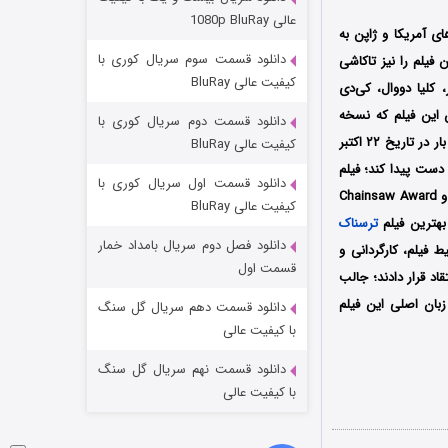
مردگان متحرک: شهر مرده ۳
عالی 1080p BluRay
۲۰۰ کشورهای آمریکا و ژاپن به
۲ (زیرنویس)
قسمت
منتشر شد
دانلود قسمت سوم سریال کوری با
منتشر شد؛ نویسندگی این فیلم را نیز تاکاشی
کیفیت عالی BluRay
 کلیا دووال، کی‌دی
ن این فیلم که نسخه
دانلود قسمت دوم سریال کوری با
بازسازی شده فیلم جو-آن: کینه Ju-On: The Grudge محصول سال ۲۰۰۲ میلادی محسوب میشود اولین بار در تاریخ ۲۲ اکتبر
کیفیت عالی BluRay
۱۸ میلیون دلار در سطح جهانی دست پیدا کند؛ فیلم
دانلود قسمت اول سریال کوری با
کینه پس از حضور در جشنواره‌های بین المللی متعدد موفق شد برنده ۲ جایزه BMI Film Music Award و Chainsaw Award
کیفیت عالی BluRay
ترسناک
دانلود فصل دوم سریال بامداد خمار
 فیلم، کارگردانی و
شکست استوارت در نجات جهان
قسمت اول
د قرار دادند؛ جالب
۷ (زیرنویس)
قسمت
منتشر شد
ه دوبله فارسی و زبان اصلی این فیلم
دانلود قسمت دهم سریال گل سنگ
با کیفیت عالی
دانلود قسمت نهم سریال گل سنگ
با کیفیت عالی