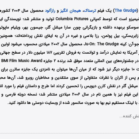
(
The Grudge
) یک فیلم
ترسناک
،
هیجان انگیز
و
رازآلود
محصول سال ۴
کارگردانی تاکاشی شیمیزو است که توسط کمپانی Columbia Pictures تولید و 
وسکو برعهده داشته و بازیگرانی چون سارا میشل گلر، جیسون بهر، ویلیام ماپوتر،
ابریسکی، بیل پولمن، رزا بلاسی و غیره در آن به ایفای نقش پرداخته‌اند؛ همچنی
سال ۲۰۰۴ در کشور آمریکا به نمایش درآمد و توانست به فروش تقریبی ۷
ی بهترین فیلم
لم پس از اکران با نظرات متفاوتی از سوی منتقدین و مخاطبان روبرو شد، آن‌ها محیط
میشل گلر در نقش کارن دیویس را تحسین کردند اما طرح و داستان فیلم را مورد انتقا
است بدانید دنباله این فیلم نیز با همین نام در سال ۲۰۰۶ میلادی منتشر شد؛ نسخ
د با لینک مستقیم نیم بها به صورت سانسور شده از وبسایت دوستی ها دانلود کنید.
ش کننده...