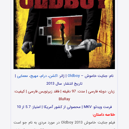
نام: جنایت خاموش –
Oldboy
| ژانر:
اکشن
،
درام
،
مهیج
،
معمایی
|
تاریخ انتشار: سال 2013
زبان: دوبله فارسی | مدت: 97 دقیقه | فاقد زیرنویس فارسی | کیفیت:
BluRay
فرمت ویدئو: MKV | محصولی از کشور آمریکا | امتیاز: 5.7 از 10
خلاصه داستان:
فیلم جنایت خاموش Oldboy 2013 در مورد مردی به نام جو است