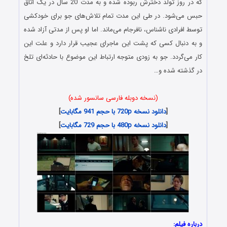
که در روز تولد دخترش ربوده شده و به مدت 20 سال در یک اتاق
حبس می‌شود. در طی این مدت تمام تلاش‌های جو برای خودکشی
توسط افرادی ناشناس، نافرجام می‌ماند. اما او پس از مدتی آزاد شده
و به دنبال کسی که پشت این ماجرای عجیب قرار دارد و علت این
کار می‌گردد. جو به زودی متوجه ارتباط این موضوع با حادثه‌ای تلخ
در گذشته شده و…
(نسخه دوبله فارسی سانسور شده)
[
دانلود نسخه 720p با حجم 941 مگابایت
]
[
دانلود نسخه 480p با حجم 729 مگابایت
]
درباره فیلم: