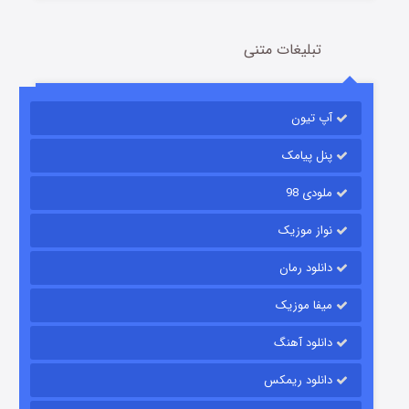
تبلیغات متنی
باب اسفنجی فصل ۱۷
آپ تیون
6 (زیرنویس)
قسمت
منتشر شد
پنل پیامک
ملودی 98
نواز موزیک
دانلود رمان
میفا موزیک
رویایی برای تو
دانلود آهنگ
15 (دوبله)
قسمت
منتشر شد
دانلود ریمکس