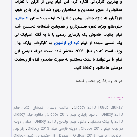
و بهترین کارگردانی اشاره کرد؛ این فیلم پس از اکران با نظرات
متفاوتی از سوی منتقدین و مخاطبان روبرو شد اما برای بازی خوب
بازیگران به ویژه جاش برولین و الیزابت اولسن، داستان
هیجانی
،
جلوه‌های ویژه، نحوه فیلمبرداری و همچنین فیلمنامه تحسین شد؛
فیلم جنایت خاموش یک بازسازی رسمی یا یا به گفته اسپایک لی
یک تفسیر مجدد از فیلم
کره ای
اولدبوی
به کارگردانی پارک چان
ووک است که در سال 2003 منتشر شد؛ نسخه دوبله فارسی این
فیلم را می‌توانید با لینک مستقیم به صورت سانسور شده از وبسایت
دوستی ها دانلود و تماشا کنید.
در حال بارگذاری پخش کننده...
برچسب ها
Oldboy 2013 1080p BluRay
,
الیزابت اولسن
,
تماشای آنلاین فیلم
Oldboy 2013
,
دانلود رایگان فیلم Oldboy 2013
,
دانلود فیلم Oldboy
2013 با لینک مستقیم
,
دانلود فیلم اولدبوی Oldboy 2013
,
درام
,
دوبله
دو زبانه فیلم Oldboy 2013
,
دوبله فارسی فیلم Oldboy 2013
,
رازآلود
,
زیرنویس فارسی Oldboy 2013
,
ساموئل ال جکسون
,
فیلم Oldboy