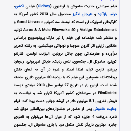
فیلم سینمایی جنایت خاموش یا اولدبوی (
Oldboy
) فیلمی
اکشن
،
درام
،
رازآلود
و
هیجان انگیز
محصول سال 2013 کشور آمریکا به
کارگردانی اسپایک لی است که توسط سه کمپانی Good Universe و
Vertigo Entertainment و 40 Acres & A Mule Filmworks تولید
و منتشر شد؛ فیلمنامه این فیلم را نیز مارک پروتوسویچ براساس
مانگایی ژاپنی اثر گارون سوچیا و نوبواکی مینگیشی، به رشته تحریر
درآورده و هنرمندانی چون جاش برولین، الیزابت اولسن، شارلتو
کوپلی، ساموئل ال. جکسون، لنس ردیک، مایکل امپریولی، ریچارد
پورتنو، تارین ترل، لیندا ایمند و غیره در آن به ایفای نقش
پرداخته‌اند؛ همچنین این فیلم که با بودجه 30 میلیون دلاری ساخته
شده است، اولین بار در تاریخ 27 نوامبر سال 2013 میلادی توسط
FilmDistrict در سینماهای کشور آمریکا اکران شد و توانست به
فروش تقریبی 5.1 میلیون دلار در گیشه جهانی دست پیدا کند؛ فیلم
جنایت خاموش
پس از حضور در جشنواره‌‌‌های بین‌المللی موفق شد
نامزد دریافت 4 جایزه شود که از میان آن‌ها می‌توان به نامزدی
جایزه بهترین بازیگر نقش مکمل مرد با بازی ساموئل ال. جکسون