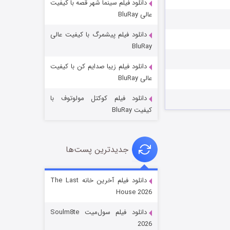
دانلود فیلم سینما شهر قصه با کیفیت
عالی BluRay
دانلود فیلم پیشمرگ با کیفیت عالی
BluRay
دانلود فیلم زیبا صدایم کن با کیفیت
جادوگری در مغولستان
عالی BluRay
۱۴ (زیرنویس)
قسمت
منتشر شد
دانلود فیلم کوکتل مولوتوف با
کیفیت BluRay
جدیدترین پست‌ها
دانلود فیلم آخرین خانه The Last
House 2026
باب اسفنجی فصل ۱۷
دانلود فیلم سول‌میت Soulm8te
۶ (زیرنویس)
قسمت
منتشر شد
2026