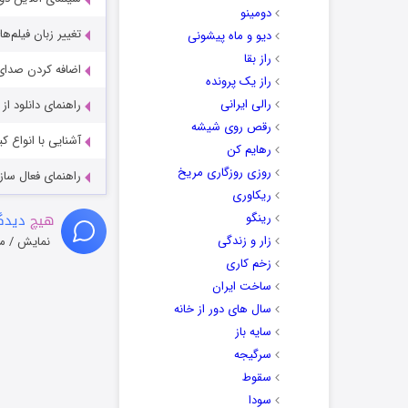
دومینو
تغییر زبان فیلم‌ها
دیو و ماه پیشونی
راز بقا
اضافه کردن صدای 
راز یک پرونده
رالی ایرانی
راهنمای دانلود ا
رقص روی شیشه
آشنایی با انواع ک
رهایم کن
روزی روزگاری مریخ
راهنمای فعال سازی کیفیت R
ریکاوری
هیچ
دیدگا
رینگو
زار و زندگی
نمایش / م
زخم کاری
ساخت ایران
سال های دور از خانه
سایه باز
سرگیجه
سقوط
سودا