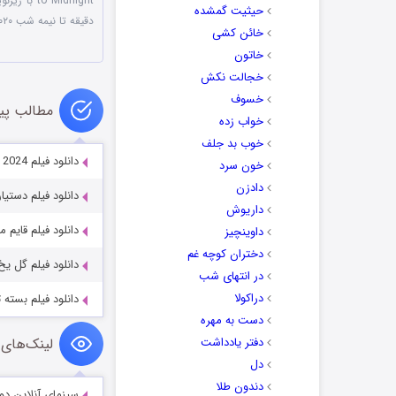
to Midnight با زیرنویس چسبیده
حیثیت گمشده
دقیقه تا نیمه شب ۲۰۲۰
خائن کشی
خاتون
خجالت نکش
خسوف
مطالب پی
خواب زده
خوب بد جلف
دانلود فیلم Danger on Party Island 2024
خون سرد
دادزن
دانلود فیلم دستیار e Assistant 2022
داریوش
دانلود فیلم قایم موشک eek 2005
داوینچیز
دختران کوچه غم
دانلود فیلم گل یخ ow Flower 2019
در انتهای شب
دراکولا
دانلود فیلم بسته ترقه Bag 2003
دست به مهره
دفتر یادداشت
لینک‌های 
دل
دندون طلا
سینمای آنلاین دو