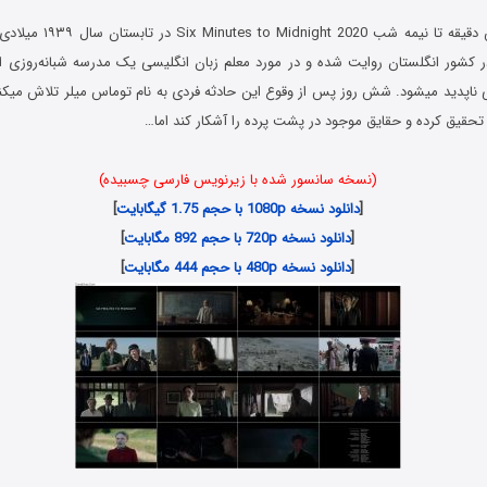
ی ناپدید میشود. شش روز پس از وقوع این حادثه فردی به نام توماس میلر تلاش میکند
 تحقیق کرده و حقایق موجود در پشت پرده را آشکار کند اما…
(نسخه سانسور شده با زیرنویس فارسی چسبیده)
[
دانلود نسخه 1080p با حجم 1.75 گیگابایت
]
[
دانلود نسخه 720p با حجم 892 مگابایت
]
[
دانلود نسخه 480p با حجم 444 مگابایت
]