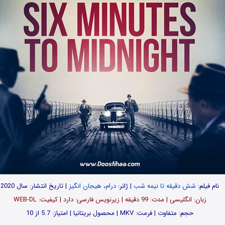
نام فیلم:
شش دقیقه تا نیمه شب
| ژانر:
درام
،
هیجان انگیز
| تاریخ انتشار: سال 2020
زبان: انگلیسی | مدت: 99 دقیقه | زیرنویس فارسی: دارد | کیفیت: WEB-DL
حجم: متفاوت | فرمت: MKV | محصول بریتانیا | امتیاز: 5.7 از 10