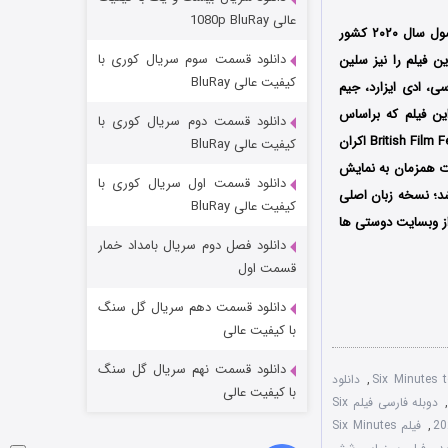
مردگان متحرک: شهر مرده ۳
عالی 1080p BluRay
محصول سال ۲۰۲۰ کشور
۲ (زیرنویس)
قسمت
منتشر شد
دانلود قسمت سوم سریال کوری با
 و منتشر شد؛ نویسندگی این فیلم را نیز سلین
کیفیت عالی BluRay
ی، ادی ایزارد، جیم
این فیلم که براساس
دانلود قسمت دوم سریال کوری با
رویدادهای واقعی ساخته شده است اولین بار در تاریخ ۱۱ نوامبر سال ۲۰۲۰ میلادی در جشنواره فیلم British Film Festival اکران
کیفیت عالی BluRay
ر دیگر به صورت همزمان به نمایش
دانلود قسمت اول سریال کوری با
شد؛ نسخه زبان اصلی
کیفیت عالی BluRay
از وبسایت دوستی ها
دانلود فصل دوم سریال بامداد خمار
شکست استوارت در نجات جهان
قسمت اول
۷ (زیرنویس)
قسمت
منتشر شد
دانلود قسمت دهم سریال گل سنگ
با کیفیت عالی
دانلود قسمت نهم سریال گل سنگ
,
دانلود
با کیفیت عالی
دوبله فارسی فیلم Six
,
فیلم Six Minutes