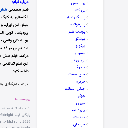
درباره فیلم:
بوی خون
فیلم سینمایی
شش د
بی گناه
پدر گواردیولا
پدرخوانده
جونز، ادی ایزارد 
پوست شیر
برودبنت، کوین الد
پیشگو
پیکولو
تاسیان
درآمد. فیلم شش دق
تی ان تی
این فیلم تماشایی ر
جادوگر
دانلود کنید.
جان سخت
جزیره
در حال بارگذاری پخ
جنگل آسفالت
جوکر
برچسب ها
جیران
6 دقیقه تا نیمه شب
چهره شو
رایگان فیلم Six Minutes to Midnight
چیدمانه
s to Midnight 2020
حرفه ای