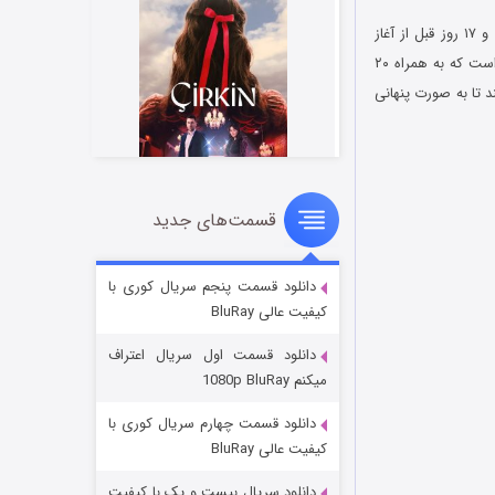
فیلم تماشایی شش دقیقه تا نیمه شب Six Minutes to Midnight 2020 در تابستان سال ۱۹۳۹ میلادی و ۱۷ روز قبل از آغاز
جنگ جهانی دوم در کشور انگلستان روایت شده و در مورد معلم زبان انگلیسی یک مدرسه شبانه‌روزی است که به همراه ۲۰
 تا به صورت پنهانی
قسمت‌های جدید
سریال زشت
۲ (زیرنویس)
قسمت
منتشر شد
دانلود قسمت پنجم سریال کوری با
کیفیت عالی BluRay
دانلود قسمت اول سریال اعتراف
میکنم 1080p BluRay
دانلود قسمت چهارم سریال کوری با
کیفیت عالی BluRay
دانلود سریال بیست و یک با کیفیت