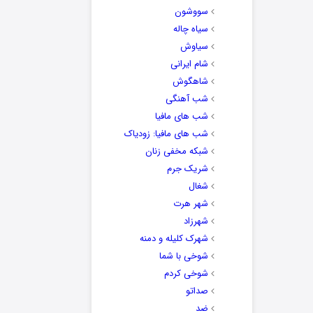
سووشون
سیاه چاله
سیاوش
شام ایرانی
شاهگوش
شب آهنگی
شب های مافیا
شب های مافیا: زودیاک
شبکه مخفی زنان
شریک جرم
شغال
شهر هرت
شهرزاد
شهرک کلیله و دمنه
شوخی با شما
شوخی کردم
صداتو
ضد