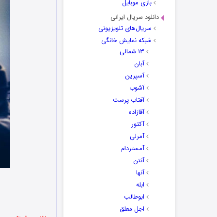
بازی موبایل
دانلود سریال ایرانی
سریال‌های تلویزیونی
شبکه نمایش خانگی
۱۳ شمالی
آبان
آسپرین
آشوب
آفتاب پرست
آقازاده
آکتور
آمرلی
آمستردام
آنتن
آنها
ابله
ابوطالب
اجل معلق