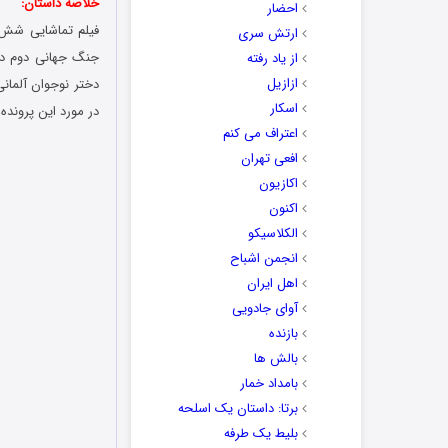
خلاصه داستان:
احضار
ارتش سری
از یاد رفته
ازازیل
دختر نوجوان آلمان
اسکار
در مورد این پرونده
اعتراف می کنم
افعی تهران
اکازیون
اکنون
الکلاسیکو
انجمن اشباح
اهل ایران
آوای جادویی
بازنده
بالش ها
بامداد خمار
برتا: داستان یک اسلحه
بلیط یک‌‌ طرفه