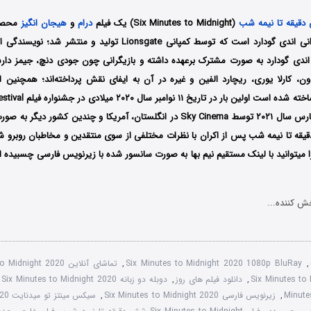
قیقه تا نیمه شب
(Six Minutes to Midnight) یک فیلم
درام
و
هیجان انگیز
انگلستان به کارگردانی اندی گودارد است که توسط کمپانی Lionsgate تولید
و اندی گودارد به صورت مشترک برعهده داشته و بازیگرانی چون جودی دنچ، جیمز دارس
ون، کارلا یوری، ریچارد الفین و غیره در آن به ایفای نقش پرداخته‌اند؛ همچنین 
شد سپس در ۲۶ مارس سال ۲۰۲۱ توسط Sky Cinema در انگلستان، آمریکا و چندین کشو
یقه تا نیمه شب پس از اکران با نظرات مختلفی از سوی منتقدین و مخاطبان روبرو 
ا میتوانید با لینک مستقیم نیم بها به صورت سانسور شده با زیرنویس فارسی چسبیده 
ش کننده...
,
Six Minutes to Midnight 2020 1080p BluRay
,
تماشای آنلاین Six Minutes to Midnight 2020
,
دانلود فیلم های روز
,
دوبله دو زبانه Six Minutes to Midnight 2020
,
Minute
,
زیرنویس فارسی Six Minutes to Midnight 2020
,
سیکس مینتز تو میدنایت 2020