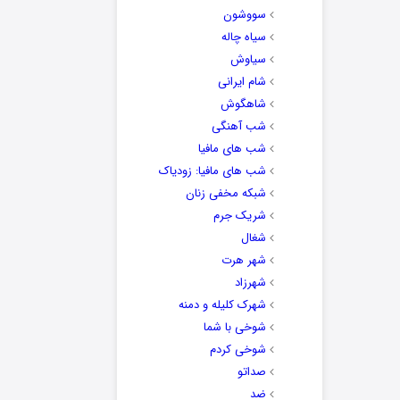
سووشون
سیاه چاله
سیاوش
شام ایرانی
شاهگوش
شب آهنگی
شب های مافیا
شب های مافیا: زودیاک
شبکه مخفی زنان
شریک جرم
شغال
شهر هرت
شهرزاد
شهرک کلیله و دمنه
شوخی با شما
شوخی کردم
صداتو
ضد