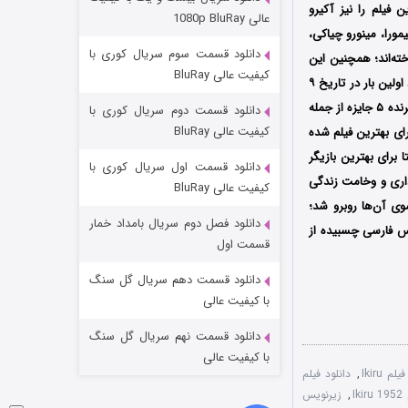
وستی ها
نتشر شد؛ نویسندگی این فیلم را نیز آکیرو
عالی 1080p BluRay
ورا، مینورو چیاکی،
۱ (زیرنویس)
قسمت
منتشر شد
دانلود قسمت سوم سریال کوری با
خته‌اند؛ همچنین این
کیفیت عالی BluRay
فیلم که اقتباسی از رمان «مرگ ایوان ایلیچ» نوشته نویسنده معروف روسی، لئو تولستوی محسوب میشود اولین بار در تاریخ ۹
اکتبر سال ۱۹۵۲ در کشور ژاپن منتشر گردید و پس از حضور در جشنواره‌های بین المللی متعدد موفق شد برنده ۵ جایزه از جمله
دانلود قسمت دوم سریال کوری با
کیفیت عالی BluRay
Special Prize of the Senate of Be برای بهترین کارگردانی و جایزه Kinema Junpo Award برای بهترین فیلم شده
طلایی برلین Golden Berlin Bear و یک جایزه بفتا برای بهترین بازیگر
دانلود قسمت اول سریال کوری با
داری و وخامت زندگی
کیفیت عالی BluRay
وی آن‌ها روبرو شد؛
دانلود فصل دوم سریال بامداد خمار
یس فارسی چسبیده از
تد لاسو فصل ۴
قسمت اول
۶ (زیرنویس)
قسمت
منتشر شد
دانلود قسمت دهم سریال گل سنگ
با کیفیت عالی
دانلود قسمت نهم سریال گل سنگ
با کیفیت عالی
م Ikiru
,
دانلود فیلم
I
,
زیرنویس