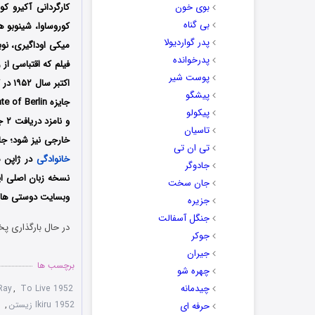
بوی خون
بی گناه
کوروساوا، شینوبو 
پدر گواردیولا
میکی اوداگیری، نوبو
پدرخوانده
پوست شیر
پیشگو
پیکولو
تاسیان
خارجی نیز شود؛ جا
تی ان تی
خانوادگی
در ژاپن م
جادوگر
نسخه زبان اصلی ای
جان سخت
وبسایت دوستی ها دا
جزیره
جنگل آسفالت
در حال بارگذاری پخ
جوکر
جیران
برچسب ها
چهره شو
چیدمانه
Ray
,
To Live 1952
Ikiru 1952 زیستن
,
د
حرفه ای