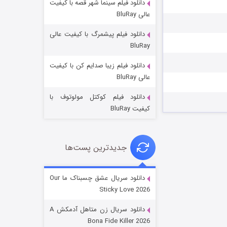
دانلود فیلم سینما شهر قصه با کیفیت
عالی BluRay
دانلود فیلم پیشمرگ با کیفیت عالی
BluRay
دانلود فیلم زیبا صدایم کن با کیفیت
عملیات آپارتمان
عالی BluRay
۲ (زیرنویس)
قسمت
منتشر شد
دانلود فیلم کوکتل مولوتوف با
کیفیت BluRay
جدیدترین پست‌ها
دانلود سریال عشق چسبناک ما Our
Sticky Love 2026
مردگان متحرک: شهر مرده ۳
دانلود سریال زن متاهل آدمکش A
۲ (زیرنویس)
قسمت
منتشر شد
Bona Fide Killer 2026