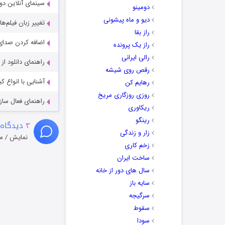
سینمای آنلاین دو
دومینو
دیو و ماه پیشونی
تغییر زبان فیلم‌ها
راز بقا
اضافه کردن صدای 
راز یک پرونده
رالی ایرانی
راهنمای دانلود ا
رقص روی شیشه
آشنایی با انواع ک
رهایم کن
روزی روزگاری مریخ
راهنمای فعال سازی کیفیت R
ریکاوری
رینگو
۳
دیدگاه 
زار و زندگی
نمایش / م
زخم کاری
ساخت ایران
سال های دور از خانه
سایه باز
سرگیجه
سقوط
سودا