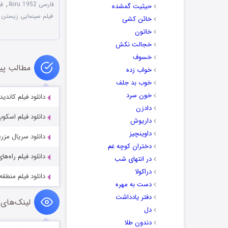
فارسی Ikiru 1952
,
فیلم 952
حیثیت گمشده
فیلم سینمایی زیستن ۱۹۵۲
خائن کشی
خاتون
خجالت نکش
خسوف
مطالب پی
خواب زده
خوب بد جلف
خون سرد
دانلود فیلم کاندید راستگو e 2020
دادزن
دانلود فیلم اسکوپ oop 2024
داریوش
داوینچیز
دانلود سریال مزرعه خانه سفید
دختران کوچه غم
دانلود فیلم راه‌های افتخار 1957
در انتهای شب
دراکولا
دانلود فیلم منطقه ممنوعه  2023
دست به مهره
دفتر یادداشت
لینک‌های 
دل
دندون طلا