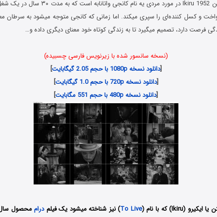
فیلم تماشایی زیستن Ikiru 1952 در مورد مردی یه نام 
اخت و کسل کننده‌ای را سپری میکند. اما زمانی که کانجی متوجه میشود به سرطان معد
گی فرصت دارد، تصمیم میگیرد تا به زندگی کوتاه خود معنای دیگری داده و…
(نسخه سانسور شده با زیرنویس فارسی چسبیده)
[
دانلود نسخه 1080p با حجم 2.05 گیگابایت
]
[
دانلود نسخه 720p با حجم 1.0 گیگابایت
]
[
دانلود نسخه 480p با حجم 551 مگابایت
]
(Ikiru) که با نام (
To Live
) نیز شناخته میشود یک فیلم
درام