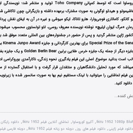
کارگردانی آکیرو کوروساوا است که توسط کمپانی Toho Company تولید و م
هاشیموتو و هیدئو اوگونی به صورت مشترک برعهده داشته و بازیگرانی چون تاکاشی شیم
 کانکو، کاماتاری فوجی‌وارا، هارو تاناکا، ایکو میوشی و غیره در آن به ایفای نقش پردا
جایزه rlin
و نامزد دریافت ۲ جایزه دیگر از جمله یک جایزه خرس 
لب است بدانید موضوع اصلی این فیلم یادگیری نحوه زندگی، ناکارآمدی بوروکراسی ا
یباشد که مورد تحلیل دانشگاهیان و منتقدان قرار گرفت و با استقبال گسترده از س
ن فیلم تماشایی را میتوانید با لینک مستقیم نیم بها به صورت سانسور شده با زیرنو
نلود کنید.
ش کننده...
Ikiru 1952 1080p Blu
,
آکیرو کوروساوا
,
تماشای آنلاین فیلم Ikiru 1952
,
دانلود رایگان فیل
انلود فیلم ژاپنی
,
دانلود فیلم های روز
,
دوبله دو زبانه فیلم Ikiru 1952
,
دوبله فارسی فیلم kiru 1952