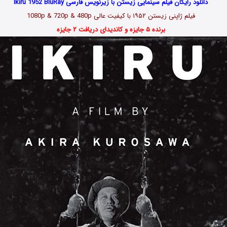
دانلود رایگان فیلم سینمایی زیستن با زیرنویس فارسی Ikiru 1952 BluRay
فیلم ژاپنی زیستن ۱۹۵۲ با کیفیت عالی 1080p & 720p & 480p
برنده ۵ جایزه و کاندیدای دریافت ۲ جایزه