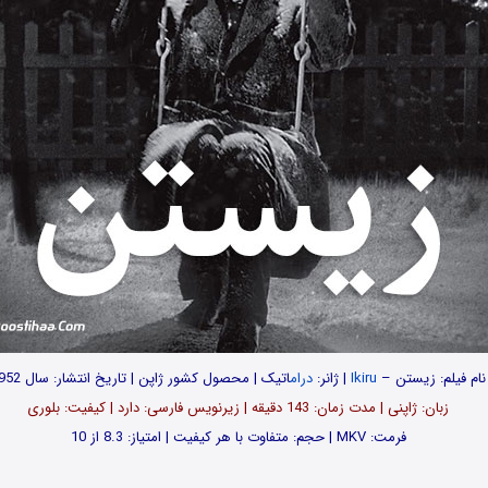
نام فیلم: زیستن –
Ikiru
| ژانر:
درام
اتیک | محصول کشور ژاپن | تاریخ انتشار: سال 1952
زبان: ژاپنی | مدت زمان: 143 دقیقه | زیرنویس فارسی: دارد | کیفیت: بلوری
فرمت: MKV | حجم: متفاوت با هر کیفیت | امتیاز: 8.3 از 10