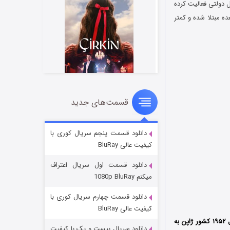
کانجی واتانابه است که به مدت ۳۰ سال در یک شغل دولتی فعالیت کرده
ه مبتلا شده و کمتر
قسمت‌های جدید
سریال زشت
۵ (زیرنویس)
قسمت
منتشر شد
دانلود قسمت پنجم سریال کوری با
کیفیت عالی BluRay
دانلود قسمت اول سریال اعتراف
میکنم 1080p BluRay
دانلود قسمت چهارم سریال کوری با
کیفیت عالی BluRay
محصول سال ۱۹۵۲ کشور ژاپن به
دانلود سریال بیست و یک با کیفیت