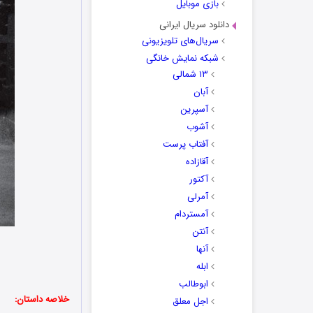
بازی موبایل
دانلود سریال ایرانی
سریال‌های تلویزیونی
شبکه نمایش خانگی
۱۳ شمالی
آبان
آسپرین
آشوب
آفتاب پرست
آقازاده
آکتور
آمرلی
آمستردام
آنتن
آنها
ابله
ابوطالب
خلاصه داستان:
اجل معلق