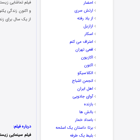
احضار
ارتش سری
و اکنون زندگی یکنو
از یاد رفته
از یک سال برای زند
ازازیل
اسکار
اعتراف می کنم
افعی تهران
اکازیون
اکنون
الکلاسیکو
انجمن اشباح
اهل ایران
آوای جادویی
بازنده
بالش ها
بامداد خمار
درباره فیلم:
برتا: داستان یک اسلحه
فیلم سینمایی زیستن یا ایکیرو 
بلیط یک‌‌ طرفه