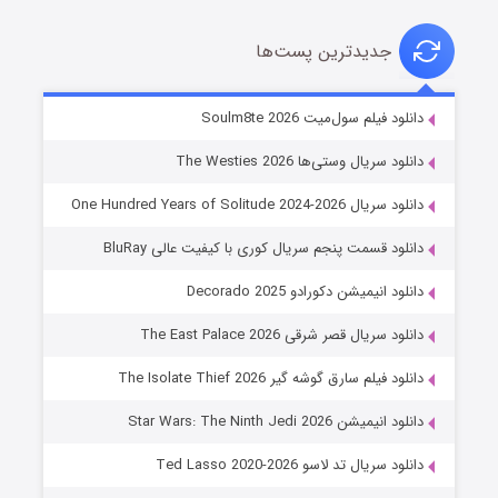
جدیدترین پست‌ها
خاندان اژدها فصل ۳
دانلود فیلم سول‌میت Soulm8te 2026
۶ (زیرنویس)
قسمت
منتشر شد
دانلود سریال وستی‌ها The Westies 2026
دانلود سریال One Hundred Years of Solitude 2024-2026
دانلود قسمت پنجم سریال کوری با کیفیت عالی BluRay
دانلود انیمیشن دکورادو Decorado 2025
دانلود سریال قصر شرقی The East Palace 2026
دانلود فیلم سارق گوشه گیر The Isolate Thief 2026
جادوگری در مغولستان
دانلود انیمیشن Star Wars: The Ninth Jedi 2026
۱۴ (زیرنویس)
قسمت
منتشر شد
دانلود سریال تد لاسو Ted Lasso 2020-2026