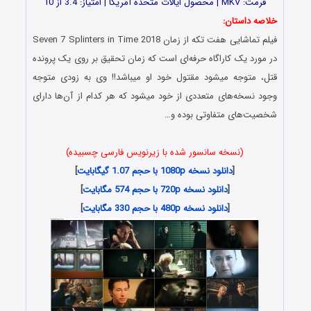
فرمت: MKV | محصول ایالات متحده آمریکا | امتیاز: 3.4 از 10
خلاصه داستان:
فیلم تماشایی هفت تکه از زمان Seven 7 Splinters in Time 2018
در مورد یک کاراگاه حرفه‌ای است که زمان تحقیق بر روی یک پرونده
قتل، متوجه میشود مقتول خود او میباشد!! وی به زودی متوجه
وجود نسخه‌های متعددی از خود میشود که هر کدام از آن‌ها دارای
شخصیت‌های متفاوتی بوده و…
(نسخه سانسور شده با زیرنویس فارسی چسبیده)
[
دانلود نسخه 1080p با حجم 1.07 گیگابایت
]
[
دانلود نسخه 720p با حجم 574 مگابایت
]
[
دانلود نسخه 480p با حجم 330 مگابایت
]