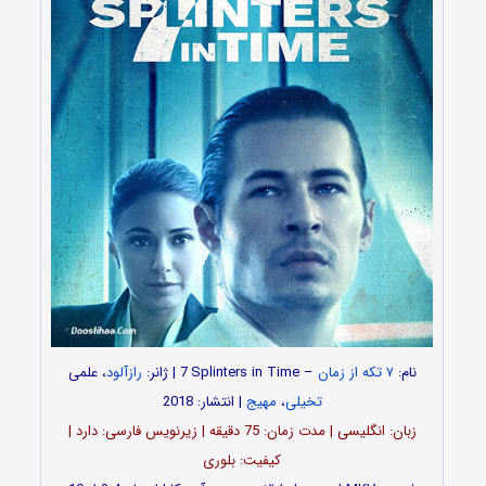
نام:
۷ تکه از زمان
– 7
Splinters in Time | ژانر:
i
رازآلود
، علمی
تخیلی
،
مهیج
| انتشار: 2018
زبان: انگلیسی | مدت زمان: 75 دقیقه | زیرنویس فارسی: دارد |
کیفیت: بلوری