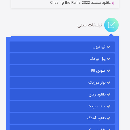
دانلود مستند Chasing the Rains 2022
تبلیغات متنی
آپ تیون
باب اسفنجی فصل ۱۷
۶ (زیرنویس)
قسمت
منتشر شد
پنل پیامک
ملودی 98
نواز موزیک
دانلود رمان
میفا موزیک
دانلود آهنگ
رویایی برای تو