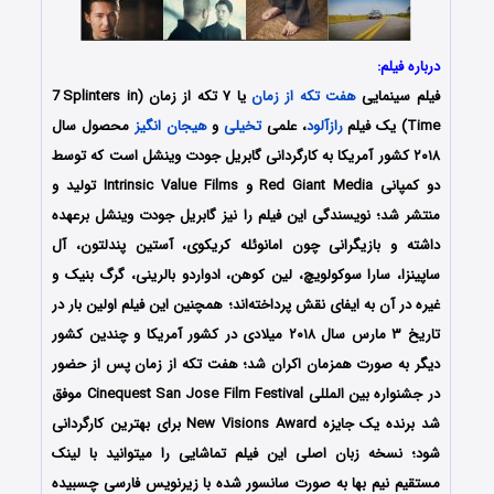
درباره فیلم:
فیلم سینمایی
هفت تکه از زمان
یا ۷ تکه از زمان (7
Splinters in
i
Time) یک فیلم
رازآلود
، علمی
تخیلی
و
هیجان انگیز
محصول سال
۲۰۱۸ کشور آمریکا به کارگردانی گابریل جودت وینشل است که توسط
دو کمپانی Red Giant Media و Intrinsic Value Films تولید و
منتشر شد؛ نویسندگی این فیلم را نیز گابریل جودت وینشل برعهده
داشته و بازیگرانی چون امانوئله کریکوی، آستین پندلتون، آل
ساپینزا، سارا سوکولویچ، لین کوهن، ادواردو بالرینی، گرگ بنیک و
غیره در آن به ایفای نقش پرداخته‌اند؛ همچنین این فیلم اولین بار در
تاریخ ۳ مارس سال ۲۰۱۸ میلادی در کشور آمریکا و چندین کشور
دیگر به صورت همزمان اکران شد؛ هفت تکه از زمان پس از حضور
در جشنواره‌‌ بین المللی Cinequest San Jose Film Festival موفق
شد برنده یک جایزه New Visions Award برای بهترین کارگردانی
شود؛ نسخه زبان اصلی این فیلم تماشایی را میتوانید با لینک
مستقیم نیم بها به صورت سانسور شده با زیرنویس فارسی چسبیده