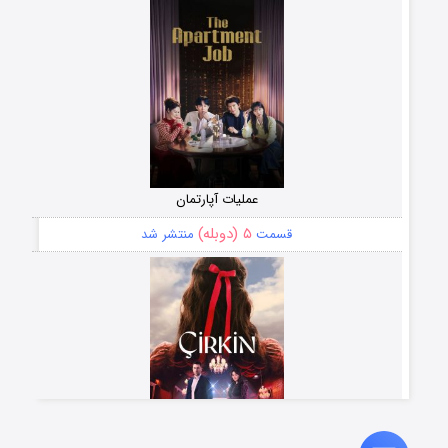
عملیات آپارتمان
۵ (دوبله)
قسمت
منتشر شد