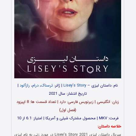
نام: داستان لیزی –
Lisey’s Story
| ژانر:
ترسناک
،
درام
،
رازآلود
|
تاریخ انتشار: سال 2021
زبان: انگلیسی | زیرنویس فارسی: دارد | تعداد قسمت ها: 8 اپیزود
(فصل اول)
فرمت: MKV | محصول مشترک شیلی و آمریکا | امتیاز: 6.1 از 10
خلاصه داستان:
سریال داستان لیزی Lisey’s Story 2021 در مورد زنی به نام لیزی