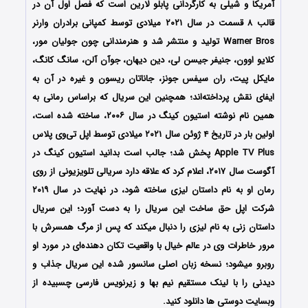
آمریکا و شیلی به کارگردانی پابلو لارین است که فصل اول آن در
قالب ۸ قسمت در سال ۲۰۲۱ میلادی توسط کمپانی برادران وارنر
Warner Bros تولید و منتشر شد و هنرمندانی چون جولیان مور،
کلایو اوون، جنیفر جیسن لی، دین دیهان، جوآن آلن، سانگ کانگ،
مایکل پیت، ران سیفس جونز، جاناتان ریسون و غیره در آن به
ایفای نقش پرداخته‌اند؛ همچنین این سریال که براساس رمانی به
همین نام نوشته استیون کینگ در سال ۲۰۰۶، ساخته شده است،
اولین بار در تاریخ ۴ ژوئن سال ۲۰۲۱ میلادی توسط اپل تی‌وی پلاس
Apple TV Plus پخش شد؛ جالب است بدانید استیون کینگ در
آگوست سال ۲۰۱۷، اعلام کرد که علاقه دارد سریالی تلویزیونی از روی
رمان او به نام داستان لیزی ساخته شود، در نهایت در سال ۲۰۱۹
شرکت اپل حق ساخت این سریال را به دست آورد؛ این سریال
داستان زنی به نام لیزی را دنبال میکند که پس از مرگ همسرش با
مرور خاطرات وی در عالم خیال با واقعیت تکان دهنده‌ای در مورد او
روبرو میشود؛ نسخه زبان اصلی سانسور شده این سریال جذاب و
دیدنی را با لینک مستقیم نیم بها و زیرنویس فارسی چسبیده از
وبسایت دوستی ها دانلود کنید.