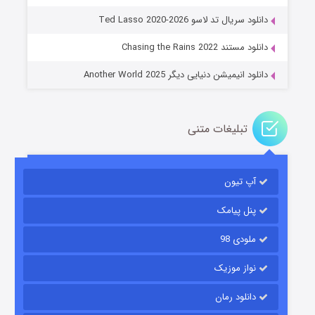
جادوگری در مغولستان
دانلود سریال تد لاسو Ted Lasso 2020-2026
۱۴ (زیرنویس)
قسمت
منتشر شد
دانلود مستند Chasing the Rains 2022
دانلود انیمیشن دنیایی دیگر Another World 2025
تبلیغات متنی
آپ تیون
باب اسفنجی فصل ۱۷
۶ (زیرنویس)
قسمت
منتشر شد
پنل پیامک
ملودی 98
نواز موزیک
دانلود رمان