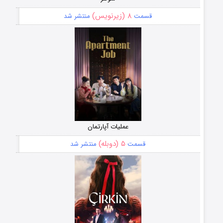
۸ (زیرنویس)
قسمت
منتشر شد
عملیات آپارتمان
۵ (دوبله)
قسمت
منتشر شد