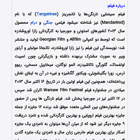
درباره فیلم:
فیلم سینمایی نارنگی‌ها یا تانجرینز (
Tangerines
) که با نام
(Mandariinid) نیز شناخته میشود فیلمی
جنگی
و
درام
محصول
سال ۲۰۱۳ کشورهای استونی و جورجیا به کارگردانی زازا اوروشادزه
است که توسط دو کمپانی Allfilm و Georgian Film تولید و منتشر
شد؛ نویسندگی این فیلم را نیز زازا اوروشادزه، تاتجانا مولبایر و آرتور
ویبر به صورت مشترک برعهده داشته و بازیگرانی چون لمبیت
اولفساک، گئورگی ناکاشیدزه، المو نوگانن، میخاییل مسخی، ریوو
ترس، زورا بگلیشویلی، ویکتور گگشیزه و غیره در آن به ایفای نقش
پرداخته‌اند؛ همچنین این فیلم اولین بار در تاریخ ۱۶ اکتبر سال ۲۰۱۳
میلادی در جشنواره فیلم Warsaw Film Festival اکران شد سپس
در ۱۷ اکتبر نیز در جورجیا پخش شد. فیلم نارنگی ها پس از حضور
در جشنواره‌‌های بین المللی متعدد موفق شد برنده ۱۲ جایزه
از جمله
جایزه بهترین فیلم اروپایی و بهترین کارگردانی
شده و نامزد دریافت
۹ جایزه دیگر نیز شود که از میان آن‌ها میتوان به نامزدی یک جایزه
اسکار برای بهترین فیلم خارجی زبان سال و نامزدی یک جایزه گلدن