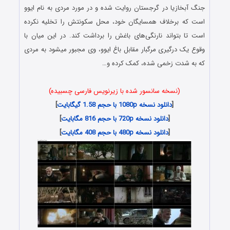
جنگ آبخازیا در گرجستان روایت شده و در مورد مردی به نام ایوو
است که برخلاف همسایگان خود، محل سکونتش را تخلیه نکرده
است تا بتواند نارنگی‌های باغش را برداشت کند. در این میان با
وقوع یک درگیری مرگبار مقابل باغ ایوو، وی مجبور میشود به مردی
که به شدت زخمی شده، کمک کرده و…
(نسخه سانسور شده با زیرنویس فارسی چسبیده)
[
دانلود نسخه 1080p با حجم 1.58 گیگابایت
]
[
دانلود نسخه 720p با حجم 816 مگابایت
]
[
دانلود نسخه 480p با حجم 408 مگابایت
]