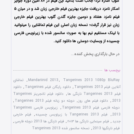
گلوب اشاره کرد؛ جالب است بدانید این فیلم در ۸۷ امین دوره جوایز
اسکار نامزد دریافت جایزه بهترین فیلم خارجی زبان شد و در میان ۵
فیلم نامزد هفتاد و دومین جایزه گلدن گلوب بهترین فیلم خارجی
زبان نیز قرار گرفت؛ نسخه زبان اصلی این فیلم تماشایی را میتوانید
با لینک مستقیم نیم بها به صورت سانسور شده با زیرنویس فارسی
چسبیده از وبسایت دوستی ها دانلود کنید.
در حال بارگذاری پخش کننده...
برچسب ها
Tangerines 2013 1080p BluRay
,
Mandariinid 2013
,
تماشای
آنلاین فیلم Tangerines 2013
,
دانلود رایگان فیلم Tangerines
,
دانلود
فیلم Tangerines 2013 نارنگی ها
,
دانلود فیلم تانجرینز Tangerines
2013
,
دانلود فیلم های روز
,
دوبله دو زبانه فیلم Tangerines 2013
,
دوبله فارسی فیلم Tangerines 2013
,
زیرنویس فارسی Tangerines
2013
,
فیلم Tangerines 2013 با زیرنویس چسبیده
,
فیلم خارجی
جدید
,
فیلم سینمایی نارنگی ها ۲۰۱۳
,
فیلم نارنگی ها 2013 دوبله فارسی
,
فیلم نارنگیها 2013
,
نسخه سانسور شده Tangerines 2013