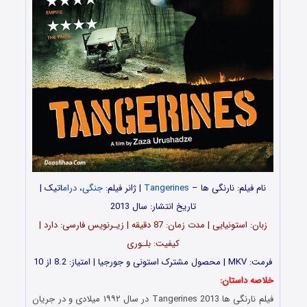
نام فیلم: نارنگی ها –
Tangerines
| ژانر فیلم:
جنگی
،
درام
اتیک |
تاریخ انتشار: سال 2013
زبان: استونیایی | مدت زمان: 87 دقیقه | زیـرنویس فارسی: دارد |
کیفیت: بلـوری
فرمت: MKV | محصول مشترک استونی و جورجیا | امتیاز: 8.2 از 10
خلاصه داستان:
فیلم نارنگی ها Tangerines 2013 در سال ۱۹۹۲ میلادی و در جریان