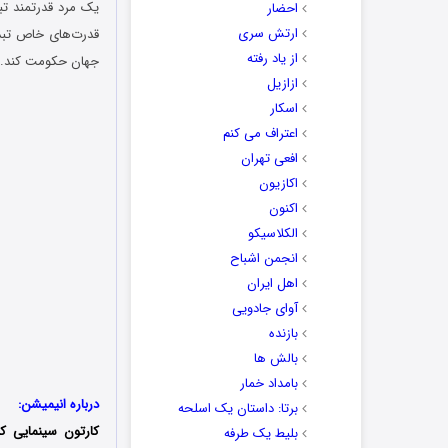
یک مرد قدرتمند تب
احضار
ارتش سری
قدرت‌های خاص تبدیل
از یاد رفته
جهان حکومت کند. ح
ازازیل
اسکار
اعتراف می کنم
افعی تهران
اکازیون
اکنون
الکلاسیکو
انجمن اشباح
اهل ایران
آوای جادویی
بازنده
بالش ها
بامداد خمار
درباره انیمیشن:
برتا: داستان یک اسلحه
کارتون سینمایی کا
بلیط یک‌‌ طرفه