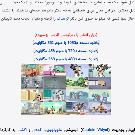
دیل شود. یک شب زمانی که صاعقه‌ای با ویدیوت برخورد میکند او از یک فرد معمولی ب
 میشود. در این میان فردی شیطانی به نام دکتر داکوسلا ماده‌ای قدرتمند را کشف کر
ال تنها کسی که میتواند جلوی این دکتر
ترسناک
را گرفته و دنیا را نجات دهد کاپیتا
(زبان اصلی با زیرنویس فارسی چسبیده)
[
دانلود نسخه 1080p با حجم 852 مگابایت
]
[
دانلود نسخه 720p با حجم 456 مگابایت
]
[
دانلود نسخه 480p با حجم 268 مگابایت
]
پیتان ویدیوت (
Captain Vidyut
) انیمیشنی
ماجراجویی
،
کمدی
و
اکشن
به کارگردا