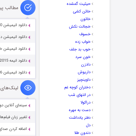
حیثیت گمشده
مطالب پی
خائن کشی
خاتون
دانلود انیمیشن Paw Patrol: Jet to the Rescue 2020
خجالت نکش
خسوف
دانلود انیمیشن داستان 
خواب زده
دانلود انیمیشن خرس‌های
خوب بد جلف
خون سرد
دانلود انیمه Iron-Blooded Orphans 2015
دادزن
داریوش
دانلود انیمیشن The Early Hatchling Gets the Worm 2016
داوینچیز
دختران کوچه غم
لینک‌های 
در انتهای شب
دراکولا
سینمای آنلاین دو
دست به مهره
تغییر زبان فیلم‌ها
دفتر یادداشت
دل
اضافه کردن صدای 
دندون طلا