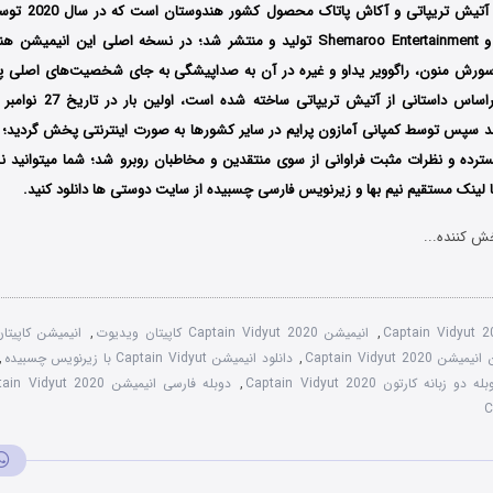
Animation Films و Shemaroo Entertainment تولید و منتشر شد؛ در نسخه اصلی این
سورش منون، راگوویر یداو و غیره در آن به صداپیشگی به جای شخصیت‌های اصلی پر
 سپس توسط کمپانی آمازون پرایم در سایر کشورها به صورت اینترنتی پخش گردید؛ 
گسترده و نظرات مثبت فراوانی از سوی منتقدین و مخاطبان روبرو شد؛ شما میتوانید 
 لینک مستقیم نیم بها و زیرنویس فارسی چسبیده از سایت دوستی ها دانلود کنید.
ش کننده...
Captain Vidyut 
,
انیمیشن Captain Vidyut 2020 کاپیتان ویدیوت
,
Captain Vidyut 2020
,
دانلود انیمیشن Captain Vidyut با زیرنویس چسبیده
,
له دو زبانه کارتون Captain Vidyut 2020
,
دوبله فارسی انیمیشن Captain Vidyut 2020
C