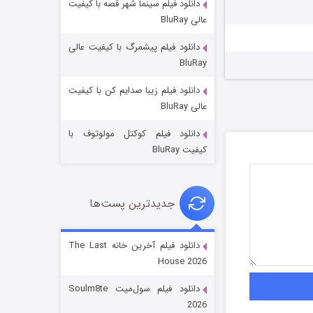
دانلود فیلم سینما شهر قصه با کیفیت
عالی BluRay
دانلود فیلم پیشمرگ با کیفیت عالی
BluRay
دانلود فیلم زیبا صدایم کن با کیفیت
خاندان اژدها فصل ۳
عالی BluRay
6 (زیرنویس)
قسمت
منتشر شد
دانلود فیلم کوکتل مولوتوف با
کیفیت BluRay
جدیدترین پست‌ها
دانلود فیلم آخرین خانه The Last
House 2026
جادوگری در مغولستان
دانلود فیلم سول‌میت Soulm8te
14 (زیرنویس)
قسمت
منتشر شد
2026