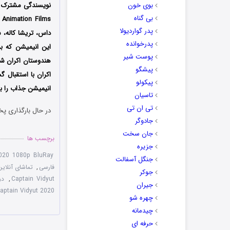
بوی خون
بی گناه
پدر گواردیولا
داس، تریشا کاله، 
پدرخوانده
پوست شیر
هندوستان اکران شد
پیشگو
اکران با استقبال 
پیکولو
انیمیشن جذاب را با
تاسیان
تی ان تی
در حال بارگذاری پخ
جادوگر
جان سخت
برچسب ها
جزیره
2020 1080p BluRay
جنگل آسفالت
فارسی
,
تماشای آنلاین انیمیشن 
جوکر
Captain Vidyut
,
دوب
جیران
aptain Vidyut 2020
چهره شو
چیدمانه
حرفه ای