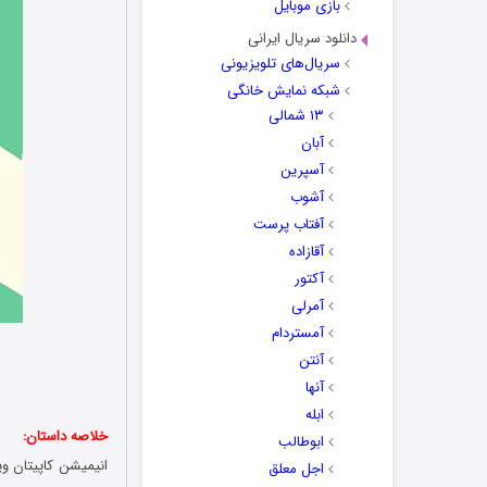
بازی موبایل
دانلود سریال ایرانی
سریال‌های تلویزیونی
شبکه نمایش خانگی
۱۳ شمالی
آبان
آسپرین
آشوب
آفتاب پرست
آقازاده
آکتور
آمرلی
آمستردام
آنتن
آنها
ابله
خلاصه داستان:
ابوطالب
اجل معلق