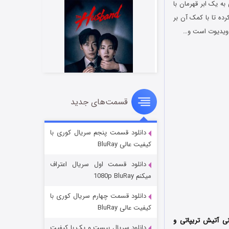
ه یک ابر قهرمان با
ده تا با کمک آن بر
ن ویدیوت است و…
قسمت‌های جدید
شوهر
8 (زیرنویس)
قسمت
منتشر شد
دانلود قسمت پنجم سریال کوری با
کیفیت عالی BluRay
دانلود قسمت اول سریال اعتراف
میکنم 1080p BluRay
دانلود قسمت چهارم سریال کوری با
کیفیت عالی BluRay
نی آتیش تریپاتی و
دانلود سریال بیست و یک با کیفیت