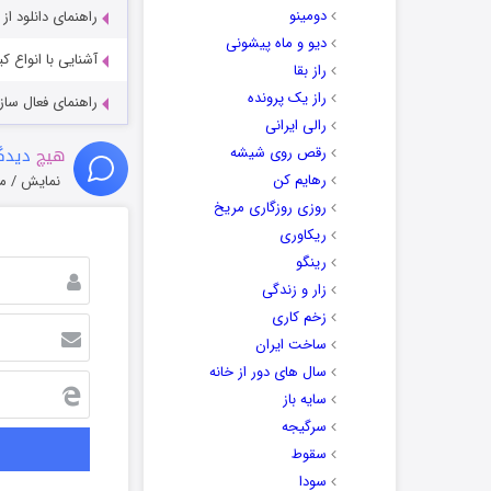
دومینو
راهنمای دانلود ا
دیو و ماه پیشونی
آشنایی با انواع ک
راز بقا
راز یک پرونده
راهنمای فعال سازی کیفیت R
رالی ایرانی
هیچ
دیدگا
رقص روی شیشه
رهایم کن
نمایش / م
روزی روزگاری مریخ
ریکاوری
رینگو
زار و زندگی
زخم کاری
ساخت ایران
سال های دور از خانه
سایه باز
سرگیجه
سقوط
سودا