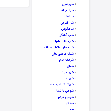
سووشون
سیاه چاله
سیاوش
شام ایرانی
شاهگوش
شب آهنگی
شب های مافیا
شب های مافیا: زودیاک
شبکه مخفی زنان
شریک جرم
شغال
شهر هرت
شهرزاد
شهرک کلیله و دمنه
شوخی با شما
شوخی کردم
صداتو
ضد