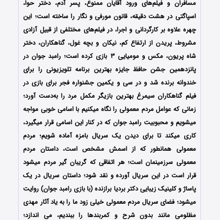
مسافران و فیلم‌های ورود آقایان ممنوع، پسر آدم، دختر حوا،
اسپاگتی در هشت دقیقه، قانون مورفی و نگار را ساخته است؛ این
چهره علاوه‌ بر کارگردانی و اجرا، در فیلم‌های مختلفی از قبیل آزادی
مشروط، پریدن از ارتفاع کم، نیکان و بچه غول، گناهکاران، دختر
شاه پریون، مکس و مومیایی ۳ بازی کرده است؛ رامبد جوان در
پانزدهمین جشن حافظ جایزه بهترین برنامه تلویزیونی را برای
خندوانه برنده شد و در سی و یکمین جشنواره فجر برای بازی در
فیلم گناهکاران سیمرغ بهترین بازیگر مکمل مرد را به‌دست آورد؛
زمانی که عوامل مردم معمولی را نگاه میکنیم با اسامی خوبی مواجه
میشویم و محبوبیت رامبد جوان که در کنار این اسامی قرار میگیرد،
کاری میکند تا برای دیدن یک سریال بامزه آماده شویم؛ مردم
معمولی همانطور که از اسمش مشخص است، داستان مردم
معمولی سرزمینمان است؛ هر اتفاقی که گریبان گیر مردم میشود
قرار است در این سریال آورده و نقد شود؛ داستان سریال در یک
پاساژ و کلینیک زیبایی دکتر بردیا برازنده (با بازی رامبد جوان) روایت
میشود؛ فضای سریال مردم معمولی خیلی زود ما را به یاد آثار مهدی
مظلومی مانند بدون شرح و کمربندها را ببندیم، می اندازد؛