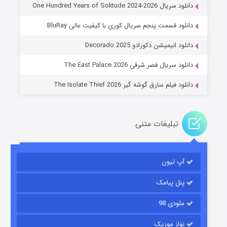
دانلود سریال One Hundred Years of Solitude 2024-2026
دانلود قسمت پنجم سریال کوری با کیفیت عالی BluRay
عملیات آپارتمان
دانلود انیمیشن دکورادو Decorado 2025
۲ (زیرنویس)
قسمت
منتشر شد
دانلود سریال قصر شرقی The East Palace 2026
دانلود فیلم سارق گوشه گیر The Isolate Thief 2026
تبلیغات متنی
آپ تیون
مردگان متحرک: شهر مرده ۳
۲ (زیرنویس)
قسمت
منتشر شد
پنل پیامک
ملودی 98
نواز موزیک