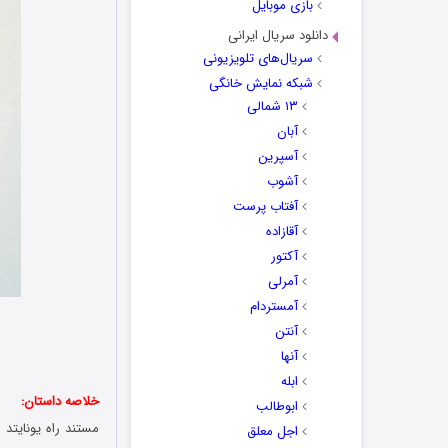
بازی موبایل
دانلود سریال ایرانی
سریال‌های تلویزیونی
شبکه نمایش خانگی
۱۳ شمالی
آبان
آسپرین
آشوب
آفتاب پرست
آقازاده
آکتور
آمرلی
آمستردام
ن
آنتن
آنها
ابله
خلاصه داستان:
ابوطالب
اجل معلق