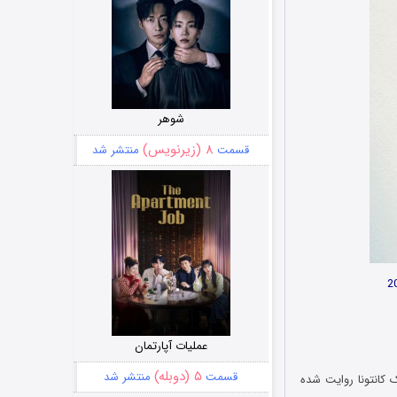
شوهر
۸ (زیرنویس)
قسمت
منتشر شد
عملیات آپارتمان
۵ (دوبله)
قسمت
منتشر شد
توسط اریک کانتونا روایت شده