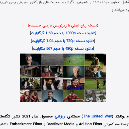
مل تصاویر دیده نشده و همچنین نگرش و صحبت‌های بازیکنان معروفی چون دیوید بک
ره میباشد و…
(نسخه زبان اصلی با زیرنویس فارسی چسبیده)
[
دانلود نسخه 1080p با حجم 1.68 گیگابایت
]
[
دانلود نسخه 720p با حجم 1.04 گیگابایت
]
[
دانلود نسخه 480p با حجم 567 مگابایت
]
 یونایتد (
The United Way
) مستندی
ورزشی
محصول سال 2021 کشور
هادسون است که توسط سه کمپ