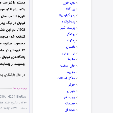
بوی خون
مستند را نیز مت ها
بی گناه
بکام، ران اتکینسون
پدر گواردیولا
پدرخوانده
پوست شیر
پیشگو
انتخاب شد؛ منچستر
پیکولو
تاسیان
تی ان تی
باشگاه‌های فوتبال 
جادوگر
چسبیده از وبسایت د
جان سخت
جزیره
در حال بارگذاری پخ
جنگل آسفالت
جوکر
برچسب ها
جیران
080p H264 BluRay
چهره شو
Way
,
دانلود فیلم های
چیدمانه
مستند The United Way 2021
حرفه ای