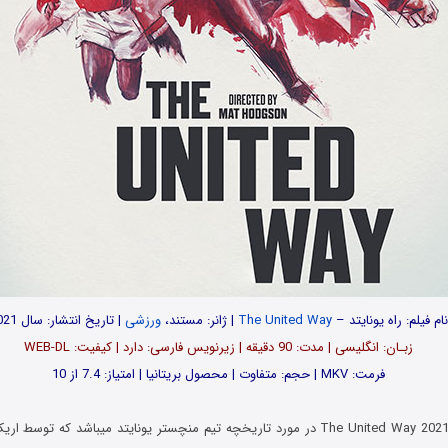
ام فیلم: راه یونایتد –
The United Way
| ژانر: مستند،
ورزشی
| تاریخ انتشار: سال 2021
زبـان: انگلیسی | مدت: 90 دقیقه | زیرنویس فارسی: دارد | کیفیت: WEB-DL
فرمت: MKV | حجم: متفاوت | محصول بریتانیا | امتیاز: 7.4 از 10
مستند راه یونایتد The United Way 2021 در مورد تاریخچه تیم منچستر یونایتد میباشد که 