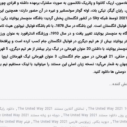
دسون، اریک کانتونا و پاتریک ناتانسون به صورت مشترک برعهده داشته و افرادی چون ا
، رایان گیگز، نیکی بات، اوله گونار سولسشیر و غیره در آن حضور دارند؛ همچنین این
تاریخ 10 می سال 2021 توسط شبکه Sky در کشور انگلستان پخش گردید؛ باشگاه منچستر یونایت
فوتبال در لیگ برتر فوتبال انگلستان است. این باشگاه در سال 1878، با نام باشگ
1902، نام این باشگاه به منچستر یونایتد تغییر یافت و در سال 1910، ورزشگا
 یونایتد بیش از هر تیم دیگری در فوتبال انگلستان جام کسب کرده است و پرافتخا
محسوب میشود؛ منچست
12 قهرمانی در جام حذفی، 21 قهرمانی در سوپر جام انگلستان، 3 عنوان قهرمان
جهان به ‌شمار می‌آید؛ نسخه زبان اصلی این مستند را میتوانید با لینک مستقیم نیم 
وستی ها دانلود کنید.
ش کننده...
The United Way 2021 1
,
تماشای آنلاین مستند The United Way 2021
,
 روز
,
دانلود مستند The United Way 2021
,
دوبله دو زبانه مستند The United Way 2021
,
دیوید بکام
,
زیرنویس فارسی The United Way 2021
,
فیلم The United Way با زیرنویس چسبیده