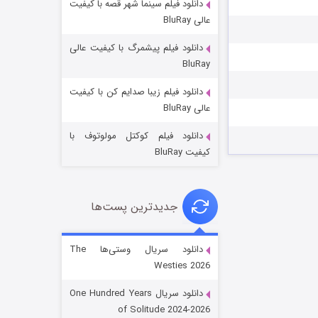
دانلود فیلم سینما شهر قصه با کیفیت
عالی BluRay
دانلود فیلم پیشمرگ با کیفیت عالی
BluRay
دانلود فیلم زیبا صدایم کن با کیفیت
جادوگری در مغولستان
عالی BluRay
۱۴ (زیرنویس)
قسمت
منتشر شد
دانلود فیلم کوکتل مولوتوف با
کیفیت BluRay
جدیدترین پست‌ها
دانلود سریال وستی‌ها The
Westies 2026
باب اسفنجی فصل ۱۷
دانلود سریال One Hundred Years
۶ (زیرنویس)
قسمت
منتشر شد
of Solitude 2024-2026