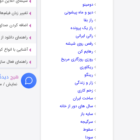
سینمای آنلاین دو
دومینو
دیو و ماه پیشونی
تغییر زبان فیلم‌ها
راز بقا
اضافه کردن صدای 
راز یک پرونده
رالی ایرانی
راهنمای دانلود ا
رقص روی شیشه
آشنایی با انواع ک
رهایم کن
روزی روزگاری مریخ
راهنمای فعال سازی کیفیت R
ریکاوری
رینگو
هیچ
دیدگا
زار و زندگی
نمایش / م
زخم کاری
ساخت ایران
سال های دور از خانه
سایه باز
سرگیجه
سقوط
سودا