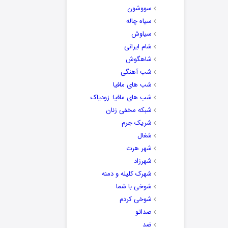
سووشون
سیاه چاله
سیاوش
شام ایرانی
شاهگوش
شب آهنگی
شب های مافیا
شب های مافیا: زودیاک
شبکه مخفی زنان
شریک جرم
شغال
شهر هرت
شهرزاد
شهرک کلیله و دمنه
شوخی با شما
شوخی کردم
صداتو
ضد