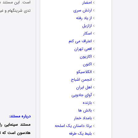
است. این مستند شا
احضار
ارتش سری
تدی شرینگهام و غی
از یاد رفته
ازازیل
اسکار
اعتراف می کنم
افعی تهران
اکازیون
اکنون
الکلاسیکو
انجمن اشباح
اهل ایران
آوای جادویی
بازنده
بالش ها
درباره مستند:
بامداد خمار
مستند سینمایی راه
برتا: داستان یک اسلحه
بلیط یک‌‌ طرفه