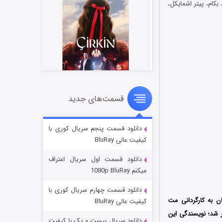
ام، پیتر اشمایکل،
قسمت‌های جدید
سریال زشت
۲ (زیرنویس)
قسمت
منتشر شد
دانلود قسمت پنجم سریال کوری با
کیفیت عالی BluRay
دانلود قسمت اول سریال اعتراف
میکنم 1080p BluRay
دانلود قسمت چهارم سریال کوری با
 انگلستان به کارگردانی مت
کیفیت عالی BluRay
انی Ad Hoc Films و Cantilever Media و Embankment Films منتشر شد؛ نویسندگی این
دانلود سریال بیست و یک با کیفیت