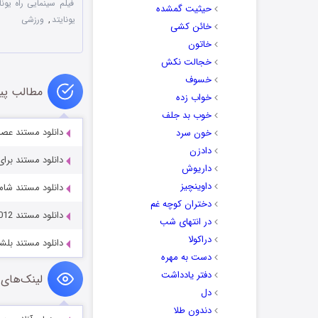
فیلم سینمایی راه یونایتد
حیثیت گمشده
یونایتد
,
ورزشی
خائن کشی
خاتون
خجالت نکش
خسوف
مطالب پی
خواب زده
خوب بد جلف
دانلود مستند عصر افشاگری re 2025
خون سرد
دادزن
دانلود مستند برای من ب
داریوش
داوینچیز
دانلود مستند شامپانزه با
دختران کوچه غم
دانلود مستند Jeremy Jones’ Further 2012
در انتهای شب
دراکولا
دانلود مستند بلشویک آمریکایی
دست به مهره
دفتر یادداشت
لینک‌های 
دل
دندون طلا