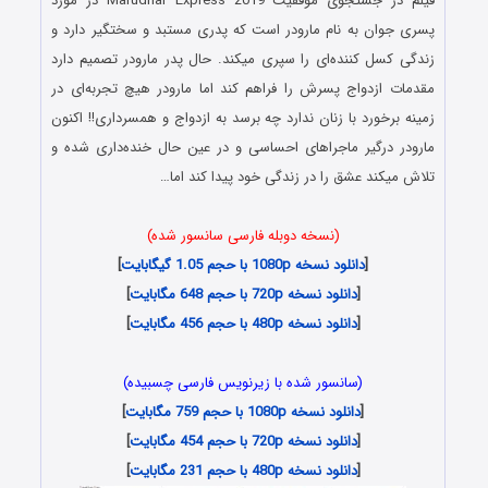
فیلم در جستجوی موفقیت Marudhar Express 2019 در مورد
پسری جوان به نام مارودر است که پدری مستبد و سختگیر دارد و
زندگی کسل کننده‌ای را سپری میکند. حال پدر مارودر تصمیم دارد
مقدمات ازدواج پسرش را فراهم کند اما مارودر هیچ تجربه‌ای در
زمینه برخورد با زنان ندارد چه برسد به ازدواج و همسرداری!! اکنون
مارودر درگیر ماجراهای احساسی و در عین حال خنده‌داری شده و
تلاش میکند عشق را در زندگی خود پیدا کند اما…
(نسخه دوبله فارسی سانسور شده)
[
دانلود نسخه 1080p با حجم 1.05 گیگابایت
]
[
دانلود نسخه 720p با حجم 648 مگابایت
]
[
دانلود نسخه 480p با حجم 456 مگابایت
]
(سانسور شده با زیرنویس فارسی چسبیده)
[
دانلود نسخه 1080p با حجم 759 مگابایت
]
[
دانلود نسخه 720p با حجم 454 مگابایت
]
[
دانلود نسخه 480p با حجم 231 مگابایت
]