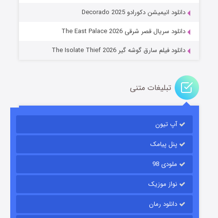
عملیات آپارتمان
دانلود انیمیشن دکورادو Decorado 2025
۲ (زیرنویس)
قسمت
منتشر شد
دانلود سریال قصر شرقی The East Palace 2026
دانلود فیلم سارق گوشه گیر The Isolate Thief 2026
تبلیغات متنی
آپ تیون
مردگان متحرک: شهر مرده ۳
۲ (زیرنویس)
قسمت
منتشر شد
پنل پیامک
ملودی 98
نواز موزیک
دانلود رمان