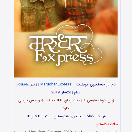
نام: در جستجوی موفقیت –
Marudhar Express
| ژانـر:
عاشقانه
،
درام
| انتشار: 2019
زبان: دوبله فارسی + | مدت زمان: 106 دقیقه | زیرنویس فارسی:
دارد
فرمت: MKV | محصول هندوستان | امتیاز: 6.0 از 10
خلاصه داستان: