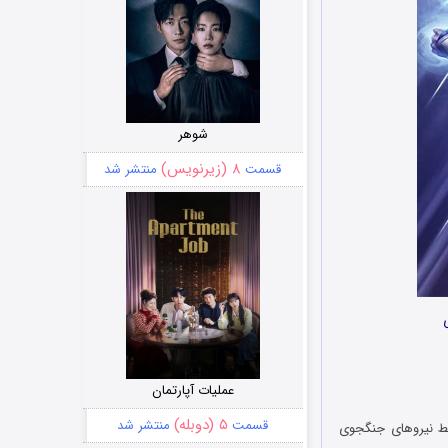
شوهر
۸ (زیرنویس)
قسمت
منتشر شد
ی
عملیات آپارتمان
۵ (دوبله)
قسمت
منتشر شد
رزمین خود، که توسط نیروهای جنگجوی