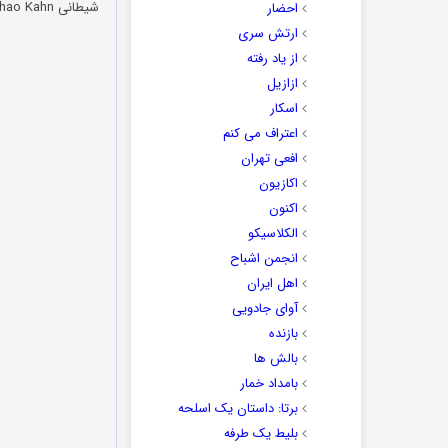
شیطانی Shao Kahn مورد حمله قرار گرفته اند و همچنین پیروزی در آخرین مبارزات مورتال کامبت تلاش کنند…
احضار
ارتش سری
از یاد رفته
ازازیل
اسکار
اعتراف می کنم
افعی تهران
اکازیون
اکنون
الکلاسیکو
انجمن اشباح
اهل ایران
آوای جادویی
بازنده
بالش ها
بامداد خمار
برتا: داستان یک اسلحه
بلیط یک‌‌ طرفه