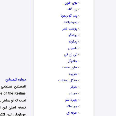
بوی خون
بی گناه
پدر گواردیولا
پدرخوانده
پوست شیر
پیشگو
پیکولو
تاسیان
تی ان تی
جادوگر
جان سخت
جزیره
درباره انیمیشن:
جنگل آسفالت
انیمیشن سینمایی
جوکر
جیران
Battle of the Realms
چهره شو
است که او بیشتر به
چیدمانه
نسخه اصلی این انیم
حرفه ای
مورگویا، رابین ات