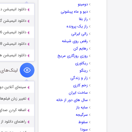
دومینو
دانلود انیمیشن دانه سیب آلفا
دیو و ماه پیشونی
راز بقا
دانلود انیمیشن گوزن شمالی 
راز یک پرونده
دانلود انیمیشن Batman: Bad Blood 2016
رالی ایرانی
رقص روی شیشه
دانلود انیمیشن Minuscule 2: Mandibles From Far Away 2018
رهایم کن
دانلود انیمیشن هیتپیگ 4
روزی روزگاری مریخ
ریکاوری
لینک‌های 
رینگو
زار و زندگی
زخم کاری
سینمای آنلاین دو
ساخت ایران
تغییر زبان فیلم‌ها
سال های دور از خانه
سایه باز
اضافه کردن صدای 
سرگیجه
راهنمای دانلود ا
سقوط
سودا