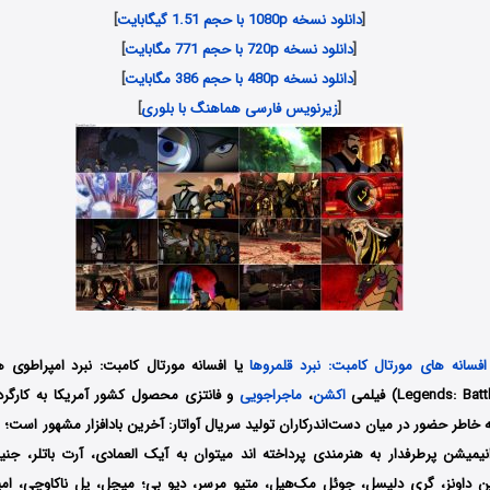
[
دانلود نسخه 1080p با حجم 1.51 گیگابایت
]
[
دانلود نسخه 720p با حجم 771 مگابایت
]
[
دانلود نسخه 480p با حجم 386 مگابایت
]
[
زیرنویس فارسی هماهنگ با بلوری
]
افسانه های مورتال کامبت: نبرد قلمروها
Legends: ) فیلمی
اکشن
،
ماجراجویی
و فانتزی محصول کشور آمریکا به کارگردا
 خاطر حضور در میان دست‌اندرکاران تولید سریال آواتار: آخرین بادافزار مشهور است؛ 
یشن پرطرفدار به هنرمندی پرداخته اند میتوان به آیک العمادی، آرت باتلر، جنیفر ک
کین داونز، گری دلیسل، جوئل مک‌هیل، متیو مرسر، دیو بی؛ میچل، پل ناکاوچی، امی