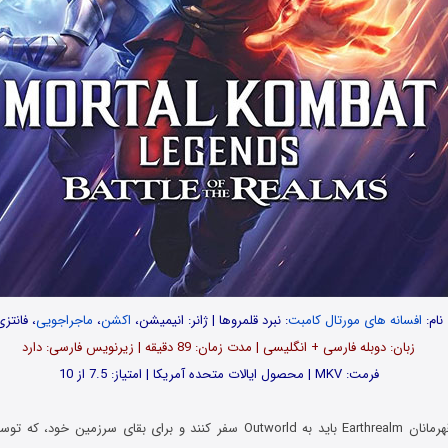
نام:
افسانه های مورتال کامبت
: نبرد قلمروها | ژانر: انیمیشن،
اکشن
،
ماجراجویی
، فانتز
زبان: دوبله فارسی + انگلیسی | مدت زمان: 89 دقیقه | زیرنویس فارسی: دارد
فرمت: MKV | محصول ایالات متحده آمریکا | امتیاز: 7.5 از 10
در این انیمیشن، قهرمانان Earthrealm باید به Outworld سفر کنند و برای بقای س