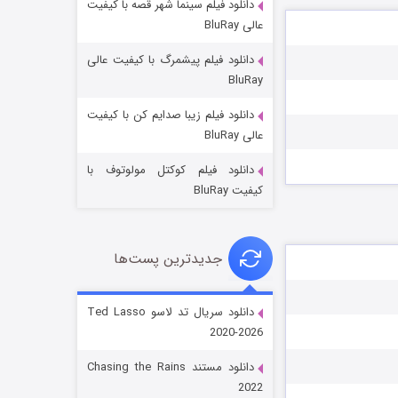
دانلود فیلم سینما شهر قصه با کیفیت
عالی BluRay
دانلود فیلم پیشمرگ با کیفیت عالی
BluRay
دانلود فیلم زیبا صدایم کن با کیفیت
جادوگری در مغولستان
عالی BluRay
۱۴ (زیرنویس)
قسمت
منتشر شد
دانلود فیلم کوکتل مولوتوف با
کیفیت BluRay
جدیدترین پست‌ها
دانلود سریال تد لاسو Ted Lasso
2020-2026
باب اسفنجی فصل ۱۷
دانلود مستند Chasing the Rains
۶ (زیرنویس)
قسمت
منتشر شد
2022