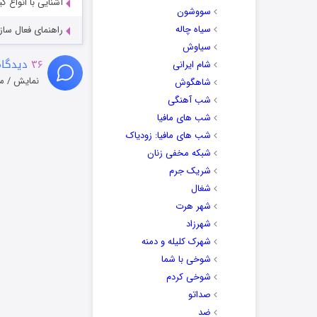
آشنایی با انواع ک
سووشون
سیاه چاله
راهنمای فعال سازی کیفیت R
سیاوش
۳۶
دیدگاه
شام ایرانی
نمایش / م
شاهگوش
شب آهنگی
شب های مافیا
شب های مافیا: زودیاک
شبکه مخفی زنان
شریک جرم
شغال
شهر هرت
شهرزاد
شهرک کلیله و دمنه
شوخی با شما
شوخی کردم
صداتو
ضد