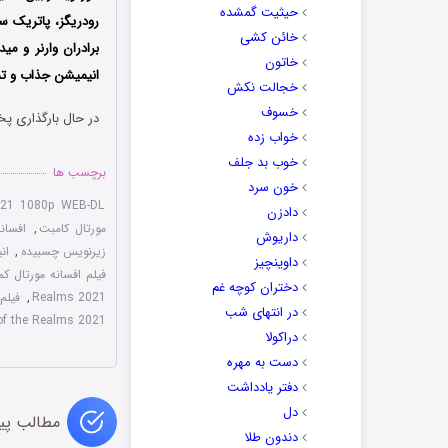
حیثیت گمشده
رودریگز، پاتریک سی
خائن کشی
برادران وارنر و م
خاتون
انیمیشن جذاب و تما
خجالت نکش
خسوف
در حال بارگذاری پخ
خواب زده
خوب بد جلف
برچسب ها
خون سرد
2021 1080p WEB-DL
دادزن
مورتال کامبت
,
افسانه
داریوش
زیرنویس چسبیده
,
ان
داوینچیز
فیلم افسانه مورتال ک
دختران کوچه غم
Realms 2021
,
فیلم Mortal Kombat Legends: Battle of the Realms دوب
در انتهای شب
of the Realms 2021
دراکولا
دست به مهره
دفتر یادداشت
دل
مطالب پی
دندون طلا