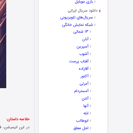
بازی موبایل
دانلود سریال ایرانی
سریال‌های تلویزیونی
شبکه نمایش خانگی
۱۳ شمالی
آبان
آسپرین
آشوب
آفتاب پرست
آقازاده
آکتور
آمرلی
آمستردام
آنتن
آنها
ابله
خلاصه داستان:
ابوطالب
اجل معلق