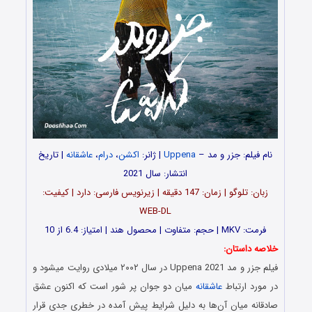
نام فیلم: جزر و مد –
Uppena
| ژانر:
اکشن
،
درام
،
عاشقانه
| تاریخ
انتشار: سال 2021
زبان: تلوگو | زمان: 147 دقیقه | زیرنویس فارسی: دارد | کیفیت:
WEB-DL
فرمت: MKV | حجم: متفاوت | محصول هند | امتیاز: 6.4 از 10
خلاصه داستان:
فیلم جزر و مد Uppena 2021 در سال ۲۰۰۲ میلادی روایت میشود و
در مورد ارتباط
عاشقانه
میان دو جوان پر شور است که اکنون عشق
صادقانه میان آن‌ها به دلیل شرایط پیش آمده در خطری جدی قرار