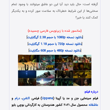
گرفته است؛ حال باید دید آیا این دو عاشق میتوانند با وجود تمام
سختی‌ها از این شرایط خطرناک به سلامت عبور کرده و به یکدیگر
کمک کنند یا خیر؟
(سانسور شده با زیرنویس فارسی چسبیده)
[
دانلود نسخه 1080p با حجم 2.38 گیگابایت
]
[
دانلود نسخه 720p با حجم 1.18 گیگابایت
]
[
دانلود نسخه 480p با حجم 608 مگابایت
]
درباره فیلم:
فیلم سینمایی جزر و مد یا آپینا (
Uppena
) فیلمی
اکشن
،
درام
و
عاشقانه
محصول سال ۲۰۲۱ کشور هندوستان به کارگردانی بوچی بابو