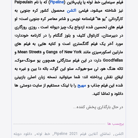
فیلم سینمایی خط لوله یا پایپ‌لاین (
Pipeline
) که با نام Paipeulain
نیز شناخته میشود، فیلمی
اکشن
محصول کشور کره جنوبی به
کارگردانی “یو ها” قیلمنامه نویس و شاعر معاصر کره جنوبی است؛ او
فیلم های تحسین شده ازدواج یک چیز دیوانه است ، روزی روزگاری
در دبیرستان، کارناوال کثیف و بلوز گنگنام را در کارنامه خوددارد؛
مورد آخر یک فیلم گانگستری است و کنایه هایی به فیلم های
مارتین اسکورسیزی مانند Gangs of New York و Mean Streets و
Goodfellas دارد؛ در این فیلم ستارگانی همچون یو سونگ-موک،
تائه هنگ هو، لی سو-هیوک، سئو این گوک، بائه دا بین و غیره به
ایفای نقش پرداخته اند؛ شما میتوانید نسخه زبان اصلی بازبینی
شده این فیلم جذاب و
مهیج
را با لینک مستقیم از سایت دوستی ها
دانلود و تماشا کنید.
در حال بارگذاری پخش کننده...
برچسب ها
اکشن
,
تماشای آنلاین فیلم Pipeline 2021
,
خط لوله
,
دانلود دوبله