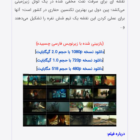
نقشه ای برای سرقت نفت مخفی شده در یک تونل زیرزمینی
می‌کشد؛ پین دول یی بهترین تکنسین حفاری در کشور است؛ آنها
برای عملی کردن این نقشه یک تیم شش نفره را تشکیل می‌دهند
و…
(بازبینی شده با زیرنویس فارسی چسبیده)
[
دانلود نسخه 1080p با حجم 2.0 گیگابایت
]
[
دانلود نسخه 720p با حجم 1.0 گیگابایت
]
[
دانلود نسخه 480p با حجم 518 مگابایت
]
درباره فیلم: