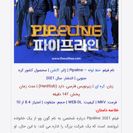
نام فیلم:
خط لوله
– Pipeline | ژانر:
اکشن
| محصول کشور کره
جنوبی | انتشار: سال 2021
زبان:
کره ای
| زیرنویس فارسی: دارد (HardSub) | مدت زمان
پخش: 147 دقیقه
فرمت: MKV | کیفیت: WEB-DL | حجم: متفاوت | امتیاز: 8.4 از 10
خلاصه داستان:
فیلم Pipeline 2021 درباره شخصی به نام گون وو از یک خانواده
ثروتمند است که یک شرکت بزرگ را اداره می کند؛ با این حال، او