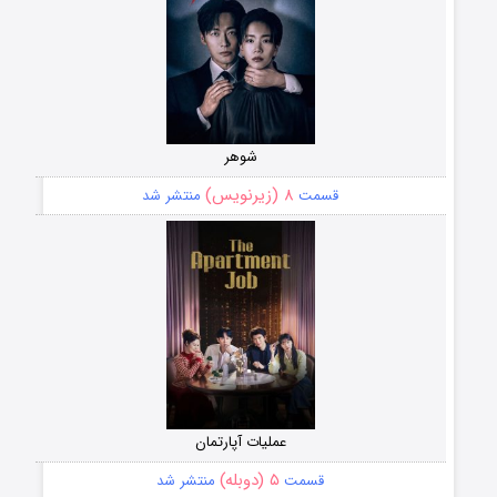
شوهر
۸ (زیرنویس)
قسمت
منتشر شد
عملیات آپارتمان
۵ (دوبله)
قسمت
منتشر شد