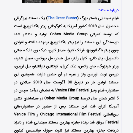
درباره مستند:
فیلم سینمایی باستر بزرگ (
The Great Buster
) یک مستند بیوگرافی
محصول سال 2018 کشور آمریکا به کارگردانی پیتر باگدانوویچ است
که توسط کمپانی Cohen Media Group تولید و منتشر شد؛
نویسندگی این مستند را نیز پیتر باگدانوویچ برعهده داشته و افرادی
چون پیتر باگدانوویچ، فرانک کاپرا، جیمز کارن، دیک ون دایک، جانی
ناکسویل، پال دالی، کارل راینر، بیل هیدر، مل بروکس، سیبل شفرد،
ورنر هرتزوگ، جان واتس، نیک کرول، کوئنتین تارانتینو، بیل اروین،
نورمن لوید، اورسن ولز و غیره در آن حضور دارند؛ همچنین این
مستند اولین بار در تاریخ 30 آگوست سال 2018 میلادی در
جشنواره فیلم ونیز Venice Film Festival به نمایش درآمد سپس در
5 اکتبر همان سال توسط Cohen Media Group در سینماهای کشور
آمریکا اکران شد؛ این مستند پس از حضور در جشنواره‌های
بین‌المللی Chicago International Film Festival و Venice Film
Festival موفق شد برنده جایزه بهترین مستند سینمایی شده و نامزد
دریافت جایزه بهترین مستند نیز شود؛ جوزف فرانسیس کیتون