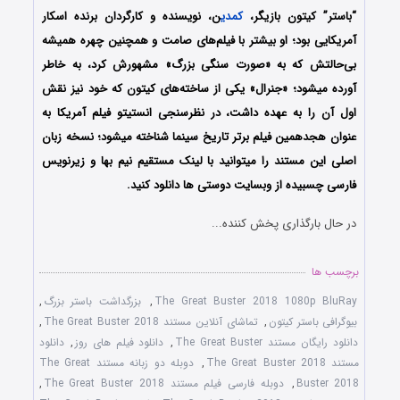
“باستر” کیتون بازیگر،
کمدی
ن، نویسنده و کارگردان برنده اسکار
آمریکایی بود؛ او بیشتر با فیلم‌های صامت و همچنین چهره همیشه
بی‌حالتش که به «صورت سنگی بزرگ» مشهورش کرد، به خاطر
آورده میشود؛ «جنرال» یکی از ساخته‌های کیتون که خود نیز نقش
اول آن را به عهده داشت، در نظرسنجی انستیتو فیلم آمریکا به
عنوان هجدهمین فیلم برتر تاریخ سینما شناخته میشود؛ نسخه زبان
اصلی این مستند را میتوانید با لینک مستقیم نیم بها و زیرنویس
فارسی چسبیده از وبسایت دوستی ها دانلود کنید.
در حال بارگذاری پخش کننده...
برچسب ها
The Great Buster 2018 1080p BluRay
,
بزرگداشت باستر بزرگ
,
بیوگرافی باستر کیتون
,
تماشای آنلاین مستند The Great Buster 2018
,
دانلود رایگان مستند The Great Buster
,
دانلود فیلم های روز
,
دانلود
مستند The Great Buster 2018
,
دوبله دو زبانه مستند The Great
Buster 2018
,
دوبله فارسی فیلم مستند The Great Buster 2018
,