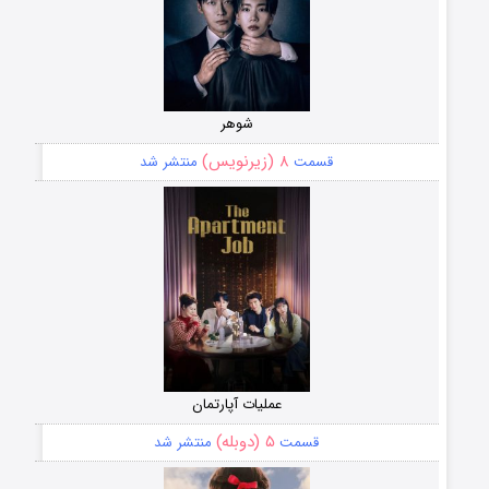
شوهر
۸ (زیرنویس)
قسمت
منتشر شد
عملیات آپارتمان
۵ (دوبله)
قسمت
منتشر شد