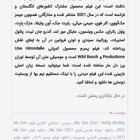
داشته است؛ این فیلم محصول مشترک کشورهای انگلستان و
فرانسه است که در سال 2021 منتشر شده و ستارگانی همچون جیمز
مک‌آووی، کلر فوی، جیمی میکی، رابرت جک، اُون وایتلا، مارک بِارِت،
پاول راترای، مکس ویلسون، مایکل مور لند، اَندرو جان تیت، پائول
استیرات، روزالیند سیندی و تونی فروتین در آن به ایفای نقش
پرداخته اند؛ فیلم پسرم محصول کمپانی Une Hirondelle
Productions و Wild Bunch است و موسیقی متن آن توسط لوران
پرز دل مار ساخته شده است؛ شما میتوانید نسخه زبان اصلی
بازبینی شده این فیلم دیدنی را با لینک مستقیم نیم بها از وبسایت
دوستی ها دانلود و تماشا کنید.
در حال بارگذاری پخش کننده...
برچسب ها
My Son 2021 1080p BluRay
,
پسرم
,
تماشای آنلاین فیلم My Son
2021
,
دانلود دوبله فارسی فیلم My Son 2021
,
دانلود فیلم My Son
2021 با زیرنویس فارسی چسبیده
,
دانلود فیلم پسرم ۲۰۲۱
,
دانلود فیلم