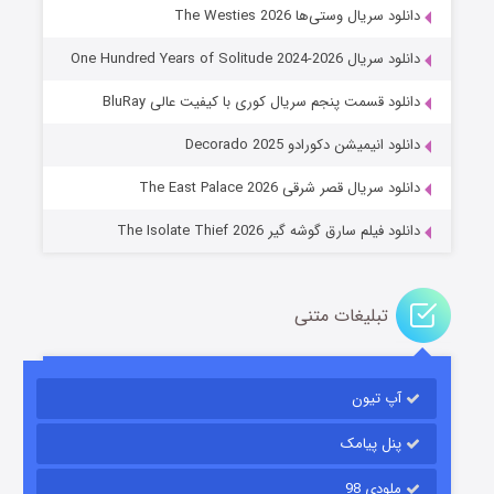
دانلود سریال وستی‌ها The Westies 2026
دانلود سریال One Hundred Years of Solitude 2024-2026
دانلود قسمت پنجم سریال کوری با کیفیت عالی BluRay
عملیات آپارتمان
دانلود انیمیشن دکورادو Decorado 2025
۲ (زیرنویس)
قسمت
منتشر شد
دانلود سریال قصر شرقی The East Palace 2026
دانلود فیلم سارق گوشه گیر The Isolate Thief 2026
تبلیغات متنی
آپ تیون
مردگان متحرک: شهر مرده ۳
۲ (زیرنویس)
قسمت
منتشر شد
پنل پیامک
ملودی 98