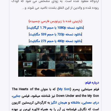
اردوگاه مفقود شده است. به زودی مشخص می شود که کودک
ربوده شده و والدین از این اتفاق بشدت ناامید می شوند و…
(بازبینی شده با زیرنویس فارسی چسبیده)
[
دانلود نسخه 1080p با حجم 1.79 گیگابایت
]
[
دانلود نسخه 720p با حجم 539 مگابایت
]
[
دانلود نسخه 480p با حجم 273 مگابایت
]
درباره فیلم:
فیلم سینمایی پسرم (
My Son
) که با عنوان The Hearts of the
Down Under and the My Son نیز شناخته میشود، فیلمی
جنایی
،
درام
،
معمایی
،
عاشقانه
و
هیجان انگیز
به کارگردانی کریستین کاریون
است که نگارش فیلمنامه ی آن را به همراه لائوره ایرمن بر عهده