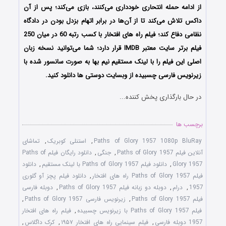
از ادامه حمله انتحاری خودداری می‌کنند، بازی می‌کند؛ پس از آن
داکس تلاش می‌کند تا از آن‌ها در برابر اتهام بزدل بودن در دادگاه
نظامی دفاع کند؛ فیلم راه های افتخار با کسب رتبه 60 در میان 250
فیلم برتر سایت معتبر IMDB قرار دارد؛ شما می‌توانید نسخه زبان
اصلی این فیلم را با لینک مستقیم نیم بها به صورت سانسور شده با
زیرنویس فارسی چسبیده از وبسایت دوستی ها دانلود کنید.
در حال بارگذاری پخش کننده...
برچسب ها
Paths of Glory 1957 1080p BluRay
,
استنلی کوبریک
,
تماشای
آنلاین فیلم Paths of Glory 1957
,
جنگی
,
دانلود رایگان فیلم Paths of
Glory 1957
,
دانلود فیلم Paths of Glory 1957 با لینک مستقیم
,
دانلود
فیلم Paths of Glory 1957 راه های افتخار
,
دانلود فیلم پچز آو گلوری
1957
,
درام
,
دوبله دو زبانه فیلم Paths of Glory 1957
,
دوبله فارسی
فیلم Paths of Glory 1957
,
زیرنویس فارسی Paths of Glory 1957
,
فیلم Paths of Glory 1957 با زیرنویس چسبیده
,
فیلم راه های افتخار
1957 دوبله فارسی
,
فیلم سینمایی راه های افتخار ۱۹۵۷
,
کرک داگلاس
,