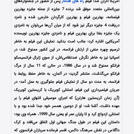
آمریکا اکران شد؛ فیلم
راه های افتخار
پس از حضور در جشنواره‌‌های
بین‌المللی متعدد موفق شد برنده 7 جایزه از جمله جایزه بهترین
فیلمنامه، بهترین فیلم و بهترین کارگردان خارجی شده و نامزد
دریافت 4 جایزه دیگر نیز شود که از میان آن‌ها می‌توان به نامزدی
یک جایزه بفتا برای بهترین فیلم و نامزدی جایزه بهترین نویسنده
آمریکایی اشاره کرد؛ جالب است بدانید نمایش این فیلم به‌ خاطر
ترسیم چهره منفی از ارتش فرانسه، در این کشور ممنوع شد؛ در
اسپانیا نیز به‌ خاطر نگرش ضدنظامی‌اش، از سوی ژنرال فرانسیسکو
فرانکو ممنوع شد و در سال 1986، در حالی‌ که 11 سال از مرگ
فرانکو می‌گذشت، منتشر گردید؛ در آلمان، به‌ خاطر حفظ روابط با
فرانسه، به مدت دو سال از نمایش فیلم جلوگیری به عمل آمد؛ در
جریان فیلمبرداری این فیلم، استنلی کوبریک با کریستین کوبریک
(آن زمان کریستین هارلن) که اجرای موسیقی انتهای فیلم را بر
عهده داشت، آشنا شد؛ او از دومین همسر خود جدا شده بود و با
استنلی ازدواج کرد و تا پایان عمر او یعنی سال 1999، همراه وی بود؛
داستان این فیلم در طول جنگ جهانی اول اتفاق می‌افتد و کرک
داگلاس در نقش سرهنگ داکس، افسر فرمانده سربازان فرانسوی که