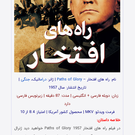
نام: راه های افتخار –
Paths of Glory
| ژانر:
درام
اتیک،
جنگی
|
تاریخ انتشار: سال 1957
زبان: دوبله فارسی + انگلیسی | مدت: 87 دقیقه | زیرنویس فارسی:
دارد
فرمت ویدئو: MKV | محصول کشور آمریکا | امتیاز: 8.4 از 10
خلاصه داستان:
در فیلم راه های افتخار Paths of Glory 1957 خواهید دید ژنرال