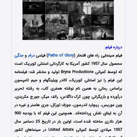
درباره فیلم:
فیلم سینمایی راه های افتخار (
Paths of Glory
) فیلمی
درام
و
جنگی
محصول سال 1957 کشور آمریکا به کارگردانی استنلی کوبریک است
که توسط کمپانی Bryna Productions تولید و منتشر شد؛ فیلمنامه
این فیلم را نیز استنلی کوبریک، کالدر ویلینگهام و جیم تامپسون
براساس رمانی به همین نام نوشته همفری کاب، به رشته تحریر
درآورده و بازیگرانی چون کرک داگلاس، رالف میکر، جورج مکریدی،
وین موریس، ریچارد اندرسون، جوزف تورکل، جری هاسنر و غیره در
آن به ایفای نقش پرداخته‌اند. همچنین این فیلم که با بودجه 900
هزار دلاری ساخته شده است، اولین بار در تاریخ 25 دسامبر سال
1957 میلادی توسط کمپانی United Artists در سینماهای کشور