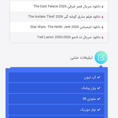
دانلود سریال قصر شرقی The East Palace 2026
جادوگری در مغولستان
دانلود فیلم سارق گوشه گیر The Isolate Thief 2026
۱۴ (زیرنویس)
قسمت
منتشر شد
دانلود انیمیشن Star Wars: The Ninth Jedi 2026
دانلود سریال تد لاسو Ted Lasso 2020-2026
تبلیغات متنی
آپ تیون
باب اسفنجی فصل ۱۷
۶ (زیرنویس)
قسمت
منتشر شد
پنل پیامک
ملودی 98
نواز موزیک