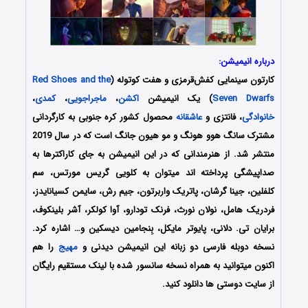
درباره انیمیشن:
کارتون سینمایی کفش‌قرمزی و هفت کوتوله (
Red Shoes and the
Seven Dwarfs
) یک انیمیشن
اکشن
،
ماجراجویی
،
کمدی
،
خانوادگی
، فانتزی و
عاشقانه
محصول کشور کره جنوبی به کارگردانی
مشترک سانگ هوو هونگ و مو هیون جانگ است که در سال 2019
منتشر شد. از هنرمندانی که در این انیمیشن به جای کاراکترها به
صداپیشگی پرداخته اند میتوان به کلویی گریس مورتس، سم
کلفلین، جینا گرشان، پاتریک واربرتون، جیم رش، سایمن کسیانایدز،
فردریک هامل، نولان نورث، فرنک تودارو، آوا کولکر، آشر بلینکوف،
برایان تی. دلانی، پایوتر مایکل، بِنجامین دیسکین و… اشاره کرد.
نسخه دوبله فارسی دو زبانه این انیمیشن دیدنی و
مهیج
را هم
اکنون میتوانید به همراه نسخه سانسور شده با لینک مستقیم رایگان
از سایت دوستی ها دانلود کنید.