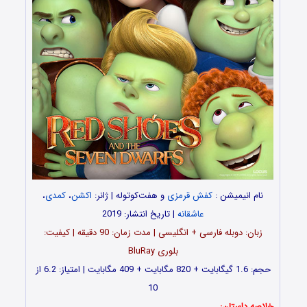
نام انیمیشن :
کفش قرمزی
و هفت‌کوتوله | ژانر:
اکشن
،
کمدی
،
عاشقانه
| تاریخ انتشار: 2019
زبان: دوبله فارسی + انگلیسی | مدت زمان: 90 دقیقه | کیفیت:
بلوری BluRay
حجم: 1.6 گیگابایت + 820 مگابایت + 409 مگابایت | امتیاز: 6.2 از
10
خلاصه داستان: