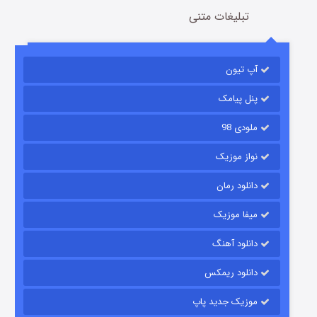
تبلیغات متنی
آپ تیون
باب اسفنجی فصل ۱۷
6 (زیرنویس)
قسمت
منتشر شد
پنل پیامک
ملودی 98
نواز موزیک
دانلود رمان
میفا موزیک
دانلود آهنگ
رویایی برای تو
دانلود ریمکس
15 (دوبله)
قسمت
منتشر شد
موزیک جدید پاپ