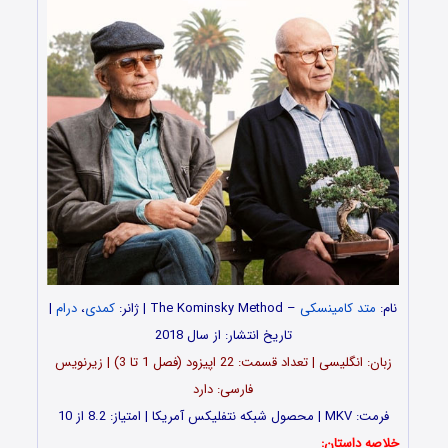
نام:
متد کامینسکی
– The Kominsky Method | ژانر:
کمدی
،
درام
|
تاریخ انتشار: از سال 2018
زبان: انگلیسی | تعداد قسمت: 22 اپیزود (فصل 1 تا 3) | زیرنویس
فارسی: دارد
فرمت: MKV | محصول شبکه نتفلیکس آمریکا | امتیاز: 8.2 از 10
خلاصه داستان: