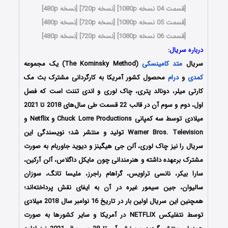
[
قسمت 04 نسخه 1080p
] [
نسخه 720p
] [
نسخه 480p
]
[
قسمت 05 نسخه 1080p
] [
نسخه 720p
] [
نسخه 480p
]
[
قسمت 06 نسخه 1080p
] [
نسخه 720p
] [
نسخه 480p
]
درباره سریال
:
سریال
متد کامینسکی
(The Kominsky Method) یک مجموعه
کمدی
و
درام
محصول کشور آمریکا به کارگردانی مشترک بث مک
کارتی میلر، دونالد پتری، چاک لوری و اندی تننت است که فصل
اول، دوم و سوم آن در قالب 22 قسمت طی سال‌های 2018 تا 2021
میلادی توسط سه کمپانی Chuck Lorre Productions و Netflix و
Warner Bros. Television تولید و منتشر شد؛ نویسندگی این
سریال را نیز چاک لوری، آلن جی هیگینز و دیوید جاوربام به صورت
مشترک برعهده داشته و هنرمندانی چون مایکل داگلاس، آلن آرکین،
سارا بیکر، نانسی تراویس، گراهام راجرز،
ملیسا تانگ
، سوزان
سالیوان، جین سیمور غیره در آن به ایفای نقش پرداخته‌اند؛
همچنین این سریال اولین بار در تاریخ 16 نوامبر سال 2018 میلادی
توسط نتفلیکس NETFLIX در آمریکا و سایر کشورها به صورت