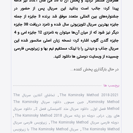
همزمان منتشر گردید و پخش آن تا 28 می سال 2021 نیز ادامه
پیدا کرد؛ جالب است بدانید این سریال پس از حضور در
جشنواره‌های بین المللی متعدد موفق شد برنده 3 جایزه از جمله
جایزه بهترین سریال تلویزیونی سال شده و نامزد دریافت 38 جایزه
دیگر نیز شود که از میان آن‌ها میتوان به نامزدی 12 جایزه امی و 4
جایزه گلدن گلوب اشاره کرد؛ نسخه زبان اصلی سانسور شده این
سریال جذاب و دیدنی را با لینک مستقیم نیم بها و زیرنویس فارسی
چسبیده از وبسایت دوستی ها دانلود کنید.
در حال بارگذاری پخش کننده...
برچسب ها
The Kominsky Method 2018-2021
,
تماشای آنلاین سریال The
Kominsky Method
,
جین سیمور
,
دانلود سریال The Kominsky
Method فصل اول
,
دانلود سریال متد کامینسکی فصل 2
,
دانلود سریال
های روز
,
درام
,
دوبله دو زبانه سریال The Kominsky Method 2018
,
دوبله فارسی سریال The Kominsky Method
,
زیرنویس فارسی سریال
The Kominsky Method
,
سریال The Kominsky Method با زیرنویس