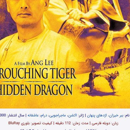
نام:
ببر خیزان، اژدهای پنهان
| ژانر:
اکشن
،
ماجراجویی
،
درام
،
عاشقانه
| سال انتشار: 2000
زبان: دوبله فارسی | مدت زمان: 112 دقیقه | کیفیت تصویر: بلوری BluRay