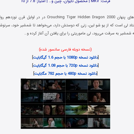
فرمت: MKV | محصول تایوان، چین و… | امتیاز: 7.8 از 10
فیلم ببر خیزان اژدهای پنهان Crouching Tiger Hidden Dragon 2000
تاد لی است که از یو شو لین، زنی که دوستش دارد، می‌خواهد تا شمشیر خود، سرنوشت
که شمشیر به سرقت می‌رود، لی ماموریتی را برای یافتن آن آغاز کرده و…
(نسخه دوبله فارسی سانسور شده)
[
دانلود نسخه 1080p با حجم 1.6 گیگابایت
]
[
دانلود نسخه 720p با حجم 1.08 گیگابایت
]
[
دانلود نسخه 480p با حجم 782 مگابایت
]