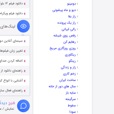
دانلود فیلم ۱۶ بلوک Sixteen 16 Blocks 2006
دومینو
دیو و ماه پیشونی
دانلود فیلم ویکرام ودا edha 2022
راز بقا
راز یک پرونده
لینک‌های 
رالی ایرانی
رقص روی شیشه
سینمای آنلاین دو
رهایم کن
روزی روزگاری مریخ
تغییر زبان فیلم‌ها
ریکاوری
اضافه کردن صدای 
رینگو
زار و زندگی
راهنمای دانلود ا
زخم کاری
ساخت ایران
آشنایی با انواع ک
سال های دور از خانه
راهنمای فعال سازی کیفیت R
سایه باز
سرگیجه
هیچ
دیدگا
سقوط
نمایش / م
سودا