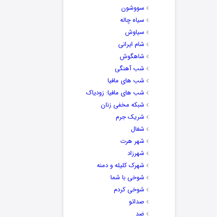
سووشون
سیاه چاله
سیاوش
شام ایرانی
شاهگوش
شب آهنگی
شب های مافیا
شب های مافیا: زودیاک
شبکه مخفی زنان
شریک جرم
شغال
شهر هرت
شهرزاد
شهرک کلیله و دمنه
شوخی با شما
شوخی کردم
صداتو
ضد