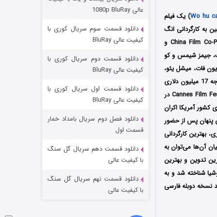
مردگان متحرک: شهر مرده ۳
عالی 1080p BluRay
Wo hu c
) یک فیلم
۲ (زیرنویس)
قسمت
منتشر شد
دانلود قسمت سوم سریال کوری با
و چین به کارگردانی انگ
کیفیت عالی BluRay
لی است که توسط سه کمپانی Asia Union Film & Entertainment Ltd و China Film Co-Production Corporation و
وی-لینگ وانگ، جیمز شیمس و کو
دانلود قسمت دوم سریال کوری با
یون فات، میشل یئو،
کیفیت عالی BluRay
جانگ زئی، چانگ چن، شیان گائو و غیره در آن به ایفای نقش پرداخته‌اند؛ همچنین این فیلم که با بودجه 17 میلیون دلاری
دانلود قسمت اول سریال کوری با
ساخته شده است، اولین بار در تاریخ 18 می سال 2000 میلادی در جشنواره بین المللی فیلم کن Cannes Film Festival در
کیفیت عالی BluRay
ویه سال 2001 توسط Sony Pictures Classics در سینماهای کشور آمریکا اکران
دانلود فصل دوم سریال بامداد خمار
ن، اژدهای پنهان پس از حضور
شکست استوارت در نجات جهان
قسمت اول
کار برای بهترین فیلمبرداری، بهترین کارگردانی
۷ (زیرنویس)
قسمت
منتشر شد
1 جایزه دیگر نیز شود که از میان آن‌ها می‌توان به
دانلود قسمت دهم سریال گل سنگ
هترین تدوین و بهترین
با کیفیت عالی
وشیا شناخته شد و به
دانلود قسمت نهم سریال گل سنگ
د نسخه دوبله فارسی
با کیفیت عالی