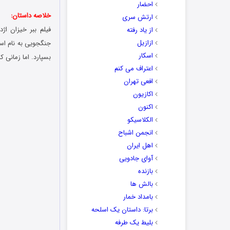
احضار
خلاصه داستان:
ارتش سری
از یاد رفته
ازازیل
جنگجویی به نام اس
اسکار
بسپارد. اما زمانی 
اعتراف می کنم
افعی تهران
اکازیون
اکنون
الکلاسیکو
انجمن اشباح
اهل ایران
آوای جادویی
بازنده
بالش ها
بامداد خمار
برتا: داستان یک اسلحه
بلیط یک‌‌ طرفه