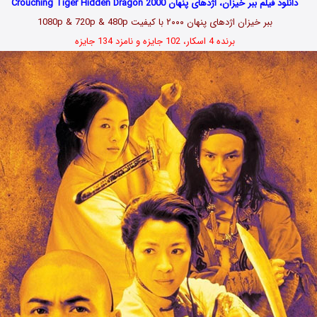
دانلود فیلم ببر خیزان، اژدهای پنهان Crouching Tiger Hidden Dragon 2000
ببر خیزان اژدهای پنهان ۲۰۰۰ با کیفیت 1080p & 720p & 480p
برنده 4 اسکار، 102 جایزه و نامزد 134 جایزه