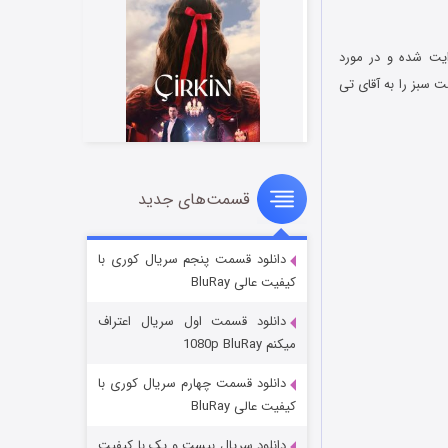
 در در اوایل قرن نوزدهم روایت شده و در مورد
 سبز را به آقای تی
قسمت‌های جدید
سریال زشت
۲ (زیرنویس)
قسمت
منتشر شد
دانلود قسمت پنجم سریال کوری با
کیفیت عالی BluRay
دانلود قسمت اول سریال اعتراف
میکنم 1080p BluRay
دانلود قسمت چهارم سریال کوری با
کیفیت عالی BluRay
دانلود سریال بیست و یک با کیفیت