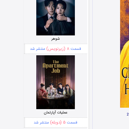
شوهر
۸ (زیرنویس)
قسمت
منتشر شد
عملیات آپارتمان
۵ (دوبله)
قسمت
منتشر شد