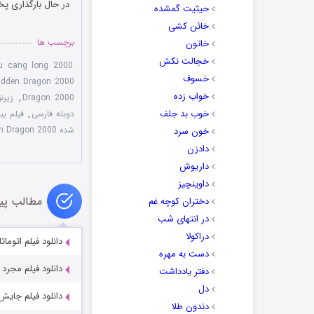
در حال بارگذاری پخ
حیثیت گمشده
خائن کشی
برچسب ها
خاتون
خجالت نکش
u cang long 2000
خسوف
idden Dragon 2000
خواب زده
Dragon 2000
,
زیرنویس فار
خوب بد جلف
دوبله فارسی
,
فیلم ببر خی
شده Crouching Tiger Hidden Dragon 2000
خون سرد
دادزن
داریوش
داوینچیز
مطالب پی
دختران کوچه غم
در انتهای شب
دراکولا
دانلود فیلم اتوماتا utomata 2014
دست به مهره
دانلود فیلم مجرد Kunwara 2000
دفتر یادداشت
دل
دانلود فیلم جایش ترسو rdaar 2022
دندون طلا