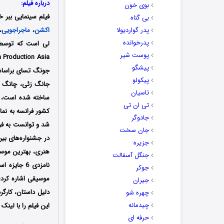
درباره فیلم:
بوی خون
فیلم سینمایی ببر خیزان، اژدهای پنهان (on
بی گناه
پدر گواردیولا
اکشن
،
ماجراجویی
،
پدرخوانده
پوست شیر
پیشگو
جونگ تسای براساس 
پیکولو
تاسیان
تی ان تی
جادوگر
جان سخت
جزیره
جنگل آسفالت
نامزدی 6 ج
جوکر
موسیقی اشاره کرد؛ 
جیران
دلیل داستان، کارگ
چهره شو
چیدمانه
این فیلم را با لین
حرفه ای