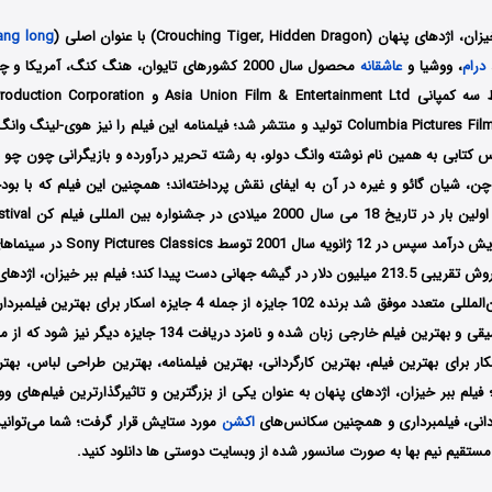
Crouching Tiger, Hidden Drag) با عنوان اصلی (
ang long
درام
، ووشیا و
عاشقانه
محصول سال 2000 کشورهای تایوان، هنگ کنگ، آمریکا 
Columbia Pictures Film Production Asia تولید و منتشر شد؛ فیلمنامه این فیلم را نیز ه
کتابی به همین نام نوشته وانگ دولو، به رشته تحریر درآورده و بازیگرانی چون چو 
کشور فرانسه به نمایش درآمد سپس در 12 ژان
شد و توانست به فروش تقریبی 213.5 میلیون دلار در گیشه جهانی دست پیدا کند؛ فیلم ببر خیزا
در جشنواره‌های بین‌المللی متعدد موفق شد برنده 102 جایزه از جمله 4 جایزه اس
هنری، بهترین موسیقی و بهترین فیلم خارجی زبان شده و نامزد دریافت 34
ایزه اسکار برای بهترین فیلم، بهترین کارگردانی، بهترین فیلمنامه، بهترین طراحی لباس، ب
فیلم ببر خیزان، اژدهای پنهان به عنوان یکی از بزرگترین و تاثیرگذارترین فیلم‌های و
ردانی، فیلمبرداری و همچنین سکانس‌های
اکشن
مورد ستایش قرار گرفت؛ شما می‌توانی
ک مستقیم نیم بها به صورت سانسور شده از وبسایت دوستی ها دانلود کنید.