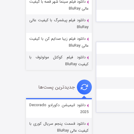
دانلود فیلم سینما شهر قصه با کیفیت
عالی BluRay
دانلود فیلم پیشمرگ با کیفیت عالی
BluRay
دانلود فیلم زیبا صدایم کن با کیفیت
جادوگری در مغولستان
عالی BluRay
۱۴ (زیرنویس)
قسمت
منتشر شد
دانلود فیلم کوکتل مولوتوف با
کیفیت BluRay
جدیدترین پست‌ها
دانلود انیمیشن دکورادو Decorado
2025
باب اسفنجی فصل ۱۷
دانلود قسمت پنجم سریال کوری با
۶ (زیرنویس)
قسمت
منتشر شد
کیفیت عالی BluRay