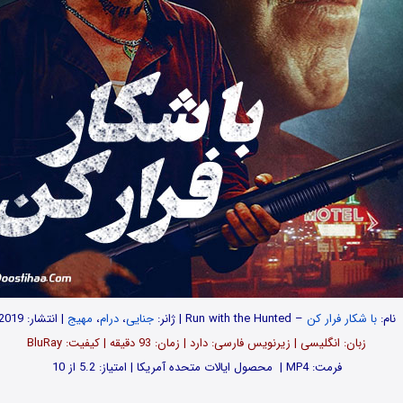
نام:
با شکار فرار کن
– Run with the Hunted | ژانر:
جنایی
،
درام
،
مهیج
| انتشار: 2019
زبان: انگلیسی | زیرنویس فارسی: دارد | زمان: 93 دقیقه | کیفیت: BluRay
فرمت: MP4 | محصول ایالات متحده آمریکا | امتیاز: 5.2 از 10