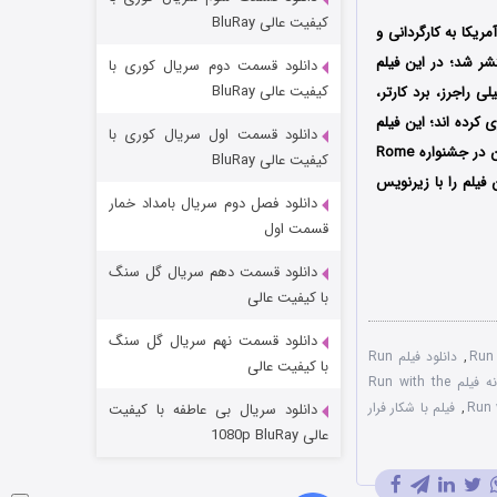
مردگان متحرک: شهر مرده ۳
کیفیت عالی BluRay
یکا به کارگردانی و
2 (زیرنویس)
قسمت
منتشر شد
فیلمنامه نویس و تهیه کننده اهل تولسا اوکلاهما است که در اکتبر سال ۲۰۱۹ منتشر شد؛ در این فیلم
دانلود قسمت دوم سریال کوری با
کیفیت عالی BluRay
 راجرز، برد کارتر،
 کرده اند؛ این فیلم
دانلود قسمت اول سریال کوری با
در جشنواره فیلم Woodstock برنده یک جایزه و همچنین کاندیدای دریافت سه جایزه دیگر شد؛ همچنین در جشنواره Rome
کیفیت عالی BluRay
ن فیلم را با زیرنویس
دانلود فصل دوم سریال بامداد خمار
قسمت اول
دانلود قسمت دهم سریال گل سنگ
شکست استوارت در نجات جهان
با کیفیت عالی
7 (زیرنویس)
قسمت
منتشر شد
دانلود قسمت نهم سریال گل سنگ
,
دانلود فیلم Run
با کیفیت عالی
دوبله دو زبانه فیلم Run with the
,
فیلم با شکار فرار
دانلود سریال بی عاطفه با کیفیت
عالی 1080p BluRay