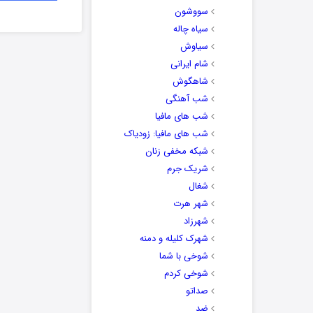
سووشون
سیاه چاله
سیاوش
شام ایرانی
شاهگوش
شب آهنگی
شب های مافیا
شب های مافیا: زودیاک
شبکه مخفی زنان
شریک جرم
شغال
شهر هرت
شهرزاد
شهرک کلیله و دمنه
شوخی با شما
شوخی کردم
صداتو
ضد