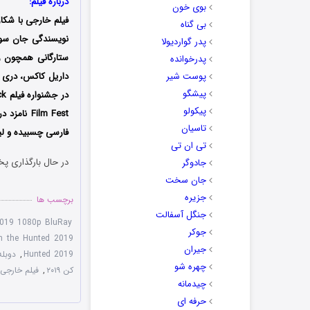
درباره فیلم:
بوی خون
فیلم خارجی با شکار
بی گناه
پدر گواردیولا
ستارگانی همچون ران
پدرخوانده
پوست شیر
داریل کاکس، دری هم
پیشگو
پیکولو
Film Fest
تاسیان
فارسی چسبیده و لین
تی ان تی
در حال بارگذاری پخ
جادوگر
جان سخت
جزیره
برچسب ها
جنگل آسفالت
2019 1080p BluRay
جوکر
with the Hunted 2019 با زیرنویس چ
جیران
Hunted 2019
,
دوبله فارسی
چهره شو
کن ۲۰۱۹
,
فیلم خارجی
چیدمانه
حرفه ای