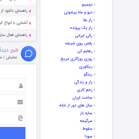
دومینو
راهنمای دانلود ا
دیو و ماه پیشونی
راز بقا
آشنایی با انواع ک
راز یک پرونده
راهنمای فعال سازی کیفیت R
رالی ایرانی
رقص روی شیشه
هیچ
دیدگا
رهایم کن
نمایش / م
روزی روزگاری مریخ
ریکاوری
رینگو
زار و زندگی
زخم کاری
ساخت ایران
سال های دور از خانه
سایه باز
سرگیجه
سقوط
سودا