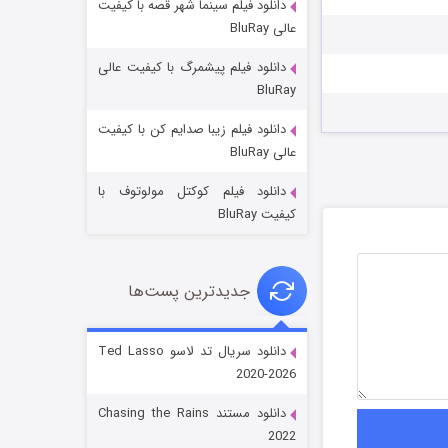
دانلود فیلم سینما شهر قصه با کیفیت
عالی BluRay
دانلود فیلم پیشمرگ با کیفیت عالی
BluRay
دانلود فیلم زیبا صدایم کن با کیفیت
جادوگری در مغولستان
عالی BluRay
14 (زیرنویس)
قسمت
منتشر شد
دانلود فیلم کوکتل مولوتوف با
کیفیت BluRay
جدیدترین پست‌ها
دانلود سریال تد لاسو Ted Lasso
2020-2026
باب اسفنجی فصل ۱۷
دانلود مستند Chasing the Rains
6 (زیرنویس)
قسمت
منتشر شد
2022