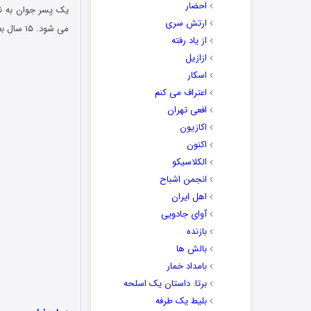
احضار
یک پسر جوان به نا
ارتش سری
می شود. ۱۵ سال بعد او به رهبر بچه های فراری تبدیل شده و…
از یاد رفته
ازازیل
اسکار
اعتراف می کنم
افعی تهران
اکازیون
اکنون
الکلاسیکو
انجمن اشباح
اهل ایران
آوای جادویی
بازنده
بالش ها
بامداد خمار
برتا: داستان یک اسلحه
بلیط یک‌‌ طرفه