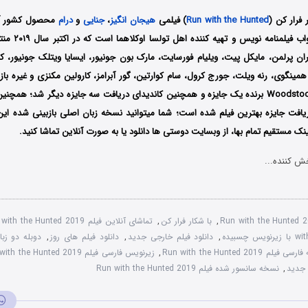
 فرار کن (
Run with the Hunted
) فیلمی
هیجان انگیز
،
جنایی
و
درام
محصول کشور آمر
نویسندگی جان سواب 
 پرلمن، مایکل پیت، ویلیام فورسایت، مارک بون جونیور، ایسایا ویتلک جونیور، کیلی
ینگوی، رنه ویلت، جورج کرول، سام کوارتین، گور آبرامز، کارولین مکنزی و غیره بازی
 نامزد دریافت جایزه بهترین فیلم شده است؛ شما میتوانید نسخه زبان اصلی بازبینی شده ای
ک مستقیم تمام بها، از وبسایت دوستی ها دانلود یا به صورت آنلاین تماشا کنید.
ش کننده...
Run with the Hunted 
,
با شکار فرار کن
,
تماشای آنلاین فیلم Run with the Hunted 2019
سبیده
,
دانلود فیلم خارجی جدید
,
دانلود فیلم های روز
,
 فیلم Run with the Hunted 2019
,
زیرنویس فارسی فیلم Run with the Hunted 2019
 جدید
,
نسخه سانسور شده فیلم Run with the Hunted 2019