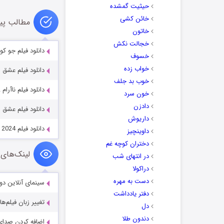
حیثیت گمشده
خائن کشی
مطالب پی
خاتون
خجالت نکش
دانلود فیلم جو کوچولو e 2019
خسوف
خواب زده
دانلود فیلم عشق امروزی d 2021
خوب بد جلف
دانلود فیلم ناآرام Unrest 2022
خون سرد
دادزن
دانلود فیلم عشق سریع رو 
داریوش
دانلود فیلم Betty’s Bad Luck in Love 2024
داوینچیز
دختران کوچه غم
لینک‌های 
در انتهای شب
دراکولا
دست به مهره
سینمای آنلاین دو
دفتر یادداشت
تغییر زبان فیلم‌ها
دل
دندون طلا
اضافه کردن صدای 