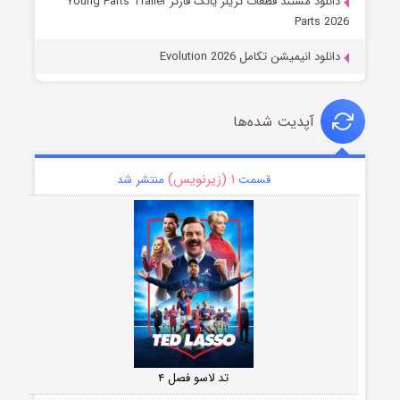
دانلود مستند قطعات تریلر یانگ فارتز Young Farts Trailer
Parts 2026
دانلود انیمیشن تکامل Evolution 2026
آپدیت شده‌ها
۱ (زیرنویس)
قسمت
منتشر شد
تد لاسو فصل ۴