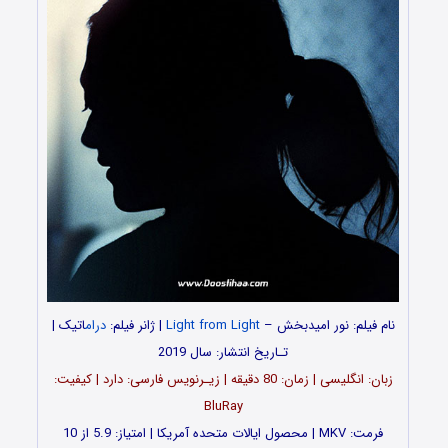
نام فیلم: نور امیدبخش –
Light from Light
| ژانر فیلم:
درام
اتیک |
تـاریخ انتشار: سال 2019
زبان: انگلیسی | زمان: 80 دقیقه | زیـرنویس فارسی: دارد | کیفیت:
BluRay
فرمت: MKV | محصول ایالات متحده آمریکا | امتیاز: 5.9 از 10