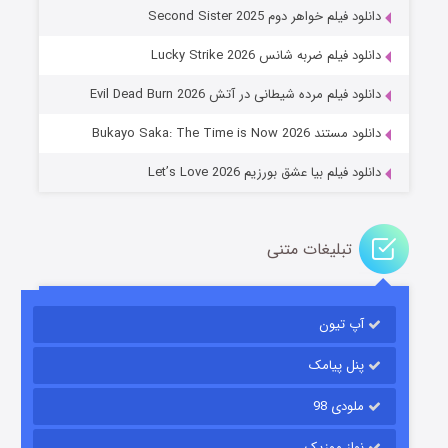
دانلود فیلم خواهر دوم Second Sister 2025
جادوگری در مغولستان
دانلود فیلم ضربه شانس Lucky Strike 2026
۱۴ (زیرنویس)
قسمت
منتشر شد
دانلود فیلم مرده شیطانی در آتش Evil Dead Burn 2026
دانلود مستند Bukayo Saka: The Time is Now 2026
دانلود فیلم بیا عشق بورزیم Let’s Love 2026
تبلیغات متنی
باب اسفنجی فصل ۱۷
آپ تیون
۶ (زیرنویس)
قسمت
منتشر شد
پنل پیامک
ملودی 98
نواز موزیک