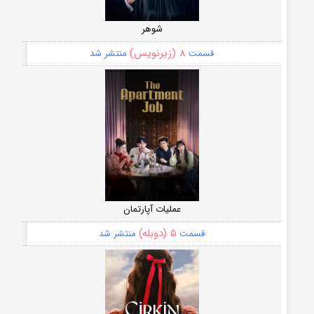
شوهر
۸ (زیرنویس)
قسمت
منتشر شد
عملیات آپارتمان
۵ (دوبله)
قسمت
منتشر شد