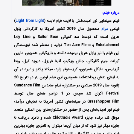
درباره فیلم:
فیلم سینمایی نور امیدبخش یا لایت فرام لایت (
Light from Light
)
فیلمی
درام
محصول سال 2019 کشور آمریکا به کارگردانی پاول
هریل است که توسط سه کمپانی Sailor Bear و Ley Line
Entertainment و Ten Acre Films تولید و منتشر شد؛ نویسندگی
این فیلم را نیز پاول هریل برعهده داشته و بازیگرانی همچون مارین
آیرلند، جیم گافیگان، جاش ویگینز، آتینا فریزل، دیوید کیل، رودا
گریفیس، مایکل همپتون، کریستوفر وارد، میکالا پلاتو و غیره در آن
به ایفای نقش پرداخته‌اند؛ همچنین این فیلم اولین بار در تاریخ 28
ژانویه سال 2019 میلادی در جشنواره فیلم ساندس Sundance Film
Festival اکران شد سپس در 1 نوامبر همان سال توسط
Grasshopper Film در سینماهای کشور آمریکا به نمایش درآمد؛
فیلم نور امیدبخش پس از حضور در جشنواره‌های بین المللی متعدد
موفق شد برنده جایزه Chlotrudis Award شده و نامزد دریافت 6
جایزه دیگر نیز شود که از میان آن‌ها میتوان به نامزدی جایزه بهترین
فیلم بلند و بهترین کارگردانی اشاره کرد؛ جالب است بدانید فیلم نور