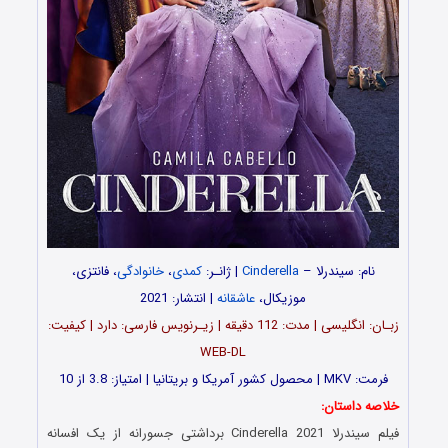
نام: سیندرلا –
Cinderella
| ژانـر:
کمدی
،
خانوادگی
، فانتزی،
موزیکال،
عاشقانه
| انتشار: 2021
زبـان: انگلیسی | مدت: 112 دقیقه | زیـرنویس فارسی: دارد | کیفیت:
WEB-DL
فرمت: MKV | محصول کشور آمریکا و بریتانیا | امتیاز: 3.8 از 10
خلاصه داستان:
فیلم سیندرلا Cinderella 2021 برداشتی جسورانه از یک افسانه