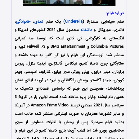
درباره فیلم:
فیلم سینمایی سیندرلا (
Cinderella
) یک فیلم
کمدی
،
خانوادگی
،
فانتزی، موزیکال و
عاشقانه
محصول سال 2021 کشورهای آمریکا و
انگلستان به کارگردانی کی کانن است که توسط سه کمپانی‌
Columbia Pictures و DMG Entertainment و Fulwell 73 تهیه و
منتشر شد؛ نویسندگی این فیلم را نیز کی کانن به عهده داشته و
ستارگانی چون کامیلا کابیو، نیکلاس گالیتزین، ایدینا منزل، پیرس
برازنان، مینی درایور، بیلی پورتر، مدی بیلیو، شارلوت اسپنسر، جیمز
کوردن، جیمز آکاستر، رومش رانگاناتان و غیره در آن به ایفای نقش
پرداخته‌اند؛ همچنین این فیلم که براساس افسانه‌ای کلاسیک به
همین نام نوشته چارلز پررو ساخته شده است، اولین بار در تاریخ 3
سپتامبر سال 2021 میلادی توسط Amazon Prime Video در آمریکا
و سایر کشورها همزمان به صورت اینترنتی منتشر شد؛ جالب است
بدانید فیلم سیندرلا پس از پخش با نظرات متفاوتی از سوی
مخاطبین روبرو شد اما اغلب آن‌ها بازی کامیلا کابیو در این فیلم را
مورد ستایش قرار دادند؛ سیندرلا یک فیلم موزیکال شامل ترانه‌های