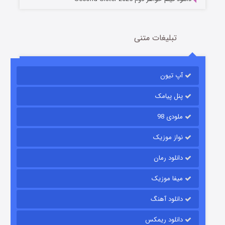
تبلیغات متنی
باب اسفنجی فصل ۱۷
آپ تیون
6 (زیرنویس)
قسمت
منتشر شد
پنل پیامک
ملودی 98
نواز موزیک
دانلود رمان
میفا موزیک
رویایی برای تو
دانلود آهنگ
15 (دوبله)
قسمت
منتشر شد
دانلود ریمکس