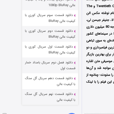
مردگان متحرک: شهر مرده ۳
عالی 1080p BluRay
کشور آمریکا به کارگردانی سم مندس است که توسط سه کمپانی‌ Dreamworks Pictures و Twentieth Century Fox و The
۲ (زیرنویس)
قسمت
منتشر شد
ین نام نوشته مکس الن
دانلود قسمت سوم سریال کوری با
 لا، جنیفر جیسن لی،
کیفیت عالی BluRay
دنیل کریگ، استنلی توچی، پل ترنر و غیره در آن به ایفای نقش پرداخته‌اند؛ همچنین این فیلم که با بودجه 80 میلیون دلاری
دانلود قسمت دوم سریال کوری با
ساخته شده است، اولین بار در تاریخ‌ 12 جولای سال 2002 میلادی توسط DreamWorks Distribution در سینماهای کشور
کیفیت عالی BluRay
 کند؛ فیلم جاده‌ای به سوی تباهی
دانلود قسمت اول سریال کوری با
 جایزه اسکار برای بهترین فیلمبرداری و دو
کیفیت عالی BluRay
ر نیز شود که از میان آن‌ها می‌توان به نامزدی 5 جایزه اسکار برای بهترین بازیگر
ن موسیقی متن اشاره
دانلود فصل دوم سریال بامداد خمار
شکست استوارت در نجات جهان
ن مواجه شد و آن‌ها
قسمت اول
ا ستودند؛ چنانچه از
۷ (زیرنویس)
قسمت
منتشر شد
دانلود قسمت دهم سریال گل سنگ
ین فیلم را با لینک
با کیفیت عالی
دانلود قسمت نهم سریال گل سنگ
با کیفیت عالی