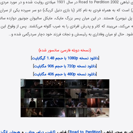
فیلم جاده‌ای به سوی تباهی Road to Perdition 2002 در سال 1931 میلادی روای
 است که به همراه فردی به نام کانر (با بازی دنیل کریگ) دو سر سپرده یکی از سران م
 پل نیومن) هستند. در این میان پسر بزرگ مایک، مایکل سالیوان جونیور دوازده ساله
 می‌کند، می‌بیند که کانر و پدرش افرادی را به ضرب گلوله می‌کشند. پس از وقوع این 
د. حال او میان وفاداری به رئیسش و نجات فرزند خود دچار سردرگمی شده و…
(نسخه دوبله فارسی سانسور شده)
[
دانلود نسخه 1080p با حجم 1.48 گیگابایت
]
[
دانلود نسخه 720p با حجم 906 مگابایت
]
[
دانلود نسخه 480p با حجم 406 مگابایت
]
‌ای به سوی تباهی (
Road to Perdition
) فیلمی
اکشن
،
درام
،
جنایی
و
هیجان انگیز