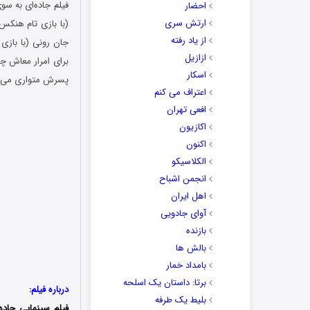
احضار
ارتش سری
(با بازی تام هنکس)
از یاد رفته
جان رونی (با بازی
ازازیل
برای امرار معاش چه
اسکار
پسرش متواری می‌شو
اعتراف می کنم
افعی تهران
اکازیون
اکنون
الکلاسیکو
انجمن اشباح
اهل ایران
آوای جادویی
بازنده
بالش ها
بامداد خمار
برتا: داستان یک اسلحه
درباره فیلم:
بلیط یک‌‌ طرفه
فیلم سینمایی جاده