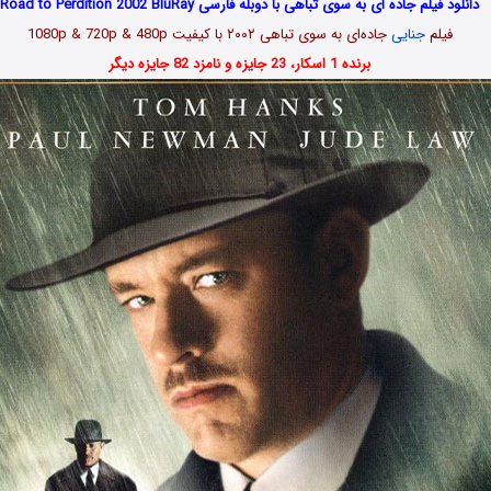
دانلود فیلم جاده ای به سوی تباهی با دوبله فارسی Road to Perdition 2002 BluRay
فیلم
جنایی
جاده‌ای به سوی تباهی ۲۰۰۲ با کیفیت 1080p & 720p & 480p
برنده 1 اسکار، 23 جایزه و نامزد 82 جایزه دیگر