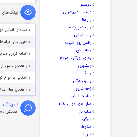
دومینو
لینک‌های 
دیو و ماه پیشونی
راز بقا
راز یک پرونده
سینمای آنلاین دو
رالی ایرانی
تغییر زبان فیلم‌ها
رقص روی شیشه
رهایم کن
اضافه کردن صدای 
روزی روزگاری مریخ
ریکاوری
راهنمای دانلود ا
رینگو
آشنایی با انواع ک
زار و زندگی
زخم کاری
راهنمای فعال سازی کیفیت R
ساخت ایران
۱
دیدگاه 
سال های دور از خانه
سایه باز
نمایش / م
سرگیجه
سقوط
سودا