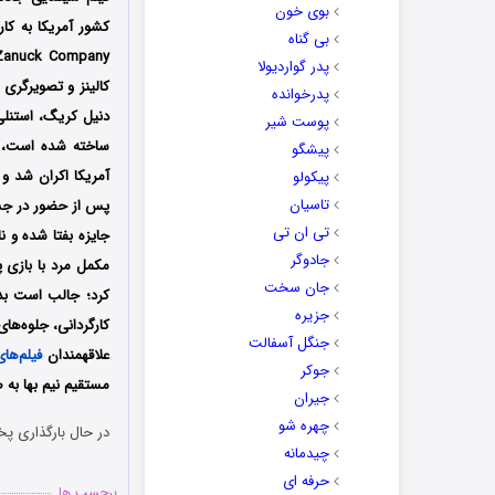
بوی خون
بی گناه
پدر گواردیولا
کالینز و تصویرگری 
پدرخوانده
پوست شیر
پیشگو
پیکولو
تاسیان
تی ان تی
جادوگر
مکمل مرد با بازی 
جان سخت
کرد؛ جالب است بدا
جزیره
کارگردانی، جلوه‌های
جنگل آسفالت
علاقه‎مندان
فیلم‌ها
جوکر
مستقیم نیم بها به 
جیران
چهره شو
در حال بارگذاری پخ
چیدمانه
حرفه ای
برچسب ها