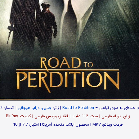
م: جاده‌ای به سوی تباهی –
Road to Perdition
| ژانر:
جنایی
،
درام
،
هیجانی
| انتشار: 2002
زبان: دوبله فارسی | مدت‌: 112 دقیقه | فاقد زیرنویس فارسی | کیفیت: BluRay
فرمت ویدئو: MKV | محصول ایالات متحده آمریکا | امتیاز: 7.7 از 10