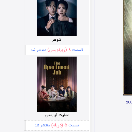
شوهر
۸ (زیرنویس)
قسمت
منتشر شد
عملیات آپارتمان
۵ (دوبله)
قسمت
منتشر شد