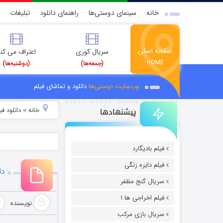
خانه
سینمای دوستی‌ها
راهنمای دانلود
تبلیغات
صفحه اصلی
سریال کوری
اعتراف می کن
HOME
(جمعه‌ها)
(دوشنبه‌ها)
وب‌سایت دوستی‌ها
دانلود و تماشای فیلم
پیشنهادها
خانه
دانلود ف
»
فیلم بادیگارد
فیلم دایره زنگی
دان
سریال گنج مظفر
فیلم اخراجی ها ۱
نویسنده
سریال بازی مرکب