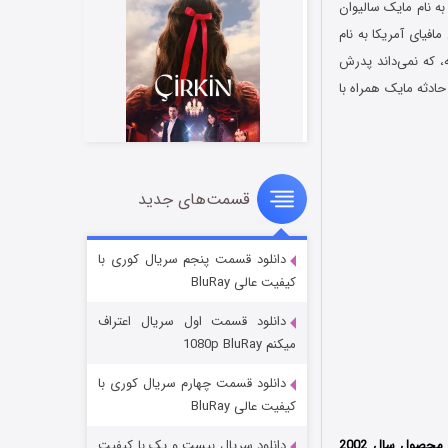
ت شده و در مورد مردی به نام مایک سالیوان
افیای آمریکا به نام
، که نمی‌داند پدرش
حادثه مایک همراه با
قسمت‌های جدید
سریال زشت
۲ (زیرنویس)
قسمت
منتشر شد
دانلود قسمت پنجم سریال کوری با
کیفیت عالی BluRay
دانلود قسمت اول سریال اعتراف
میکنم 1080p BluRay
دانلود قسمت چهارم سریال کوری با
کیفیت عالی BluRay
محصول سال 2002
دانلود سریال بیست و یک با کیفیت