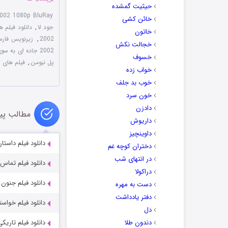
حیثیت گمشده
2002 1080p BluRay
خائن کشی
جود لا
,
دانلود فیلم ه
خاتون
2002
,
زیرنویس فارسی Perdition 2002
خجالت نکش
2002 جاده ای به سوی تباهی
خسوف
پل نیومن
,
فیلم های 
خواب زده
خوب بد جلف
خون سرد
دادزن
مطالب پی
داریوش
داوینچیز
دانلود فیلم داستان پلیس 2013
دختران کوچه غم
در انتهای شب
دانلود فیلم تماس مرگبار 2011
دراکولا
دانلود فیلم جنون Crazxy 2025
دست به مهره
دفتر یادداشت
دانلود فیلم خواستگاری al 2009
دل
دندون طلا
دانلود فیلم تاریکی haghaaram 2020