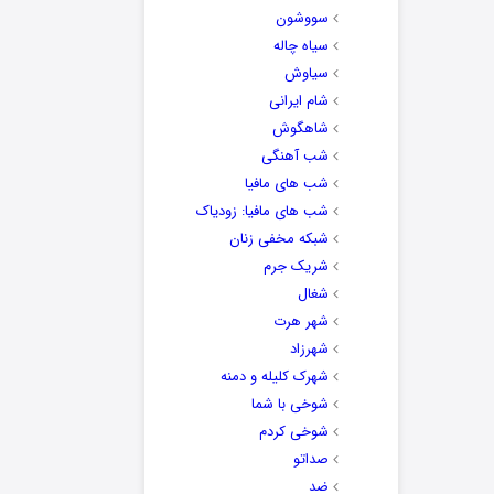
سووشون
سیاه چاله
سیاوش
شام ایرانی
شاهگوش
شب آهنگی
شب های مافیا
شب های مافیا: زودیاک
شبکه مخفی زنان
شریک جرم
شغال
شهر هرت
شهرزاد
شهرک کلیله و دمنه
شوخی با شما
شوخی کردم
صداتو
ضد