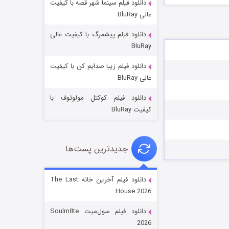
دانلود فیلم سینما شهر قصه با کیفیت
عالی BluRay
دانلود فیلم پیشمرگ با کیفیت عالی
BluRay
دانلود فیلم زیبا صدایم کن با کیفیت
جادوگری در مغولستان
عالی BluRay
۱۴ (زیرنویس)
قسمت
منتشر شد
دانلود فیلم کوکتل مولوتوف با
کیفیت BluRay
جدیدترین پست‌ها
دانلود فیلم آخرین خانه The Last
House 2026
باب اسفنجی فصل ۱۷
دانلود فیلم سول‌میت Soulm8te
۶ (زیرنویس)
قسمت
منتشر شد
2026