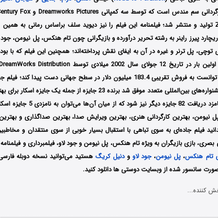
Zanuck Company تولید و منتشر شد؛ فیلمنامه این فیلم را نیز دیوید سلف براساس رمانی به هم
ریچارد پیرز راینر به رشته تحریر درآورده و بازیگرانی چون تام هنکس، پل نیومن، جود
آمریکا اکران شد و توانست به فروش تقریبی 183.4 میلیون دلار در سطح جهانی دست پیدا
پس از حضور در جشنواره‌های بین‌المللی متعدد موفق شد برنده 23 جایزه از جمله یک
جایزه بفتا شده و نامزد دریافت 82 جایزه دیگ
پل نیومن، بهترین کارگردانی هنری، بهترین ویرایش صدا، بهترین صداگذاری و بهتری
نید فیلم جاده‌ای به سوی تباهی با استقبال بسیار خوبی از سوی منتقدان و مخاطبی
 بصری، بازی بازیگران به ویژه تام هنکس، پل نیومن و جود لاو، فیلمبرداری و فیلمنامه ر
ی تام هنکس
،
پل نیومن
،
جود لاو
و
دنیل کریگ
هستید می‌توانید نسخه دوبله فارسی ا
صورت سانسور شده از وبسایت دوستی ها دانلود کنید.
ش کننده...