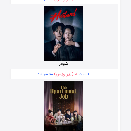
شوهر
۸ (زیرنویس)
قسمت
منتشر شد