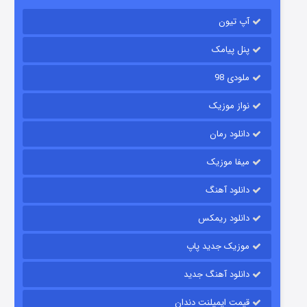
آپ تیون
باب اسفنجی فصل ۱۷
۶ (زیرنویس)
قسمت
منتشر شد
پنل پیامک
ملودی 98
نواز موزیک
دانلود رمان
میفا موزیک
دانلود آهنگ
رویایی برای تو
دانلود ریمکس
۱۵ (دوبله)
قسمت
منتشر شد
موزیک جدید پاپ
دانلود آهنگ جدید
قیمت ایمپلنت دندان