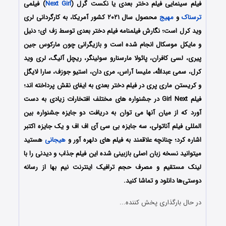
فیلم سینمایی فیلم دختر بعدی یا نکست گرل (
Next Girl
) فیلمی
ترسناک
و
مهیج
محصول سال ۲۰۲۱ کشور آمریکا، به کارگردانی لری
وید کرل است؛ نگارش فیلمنامه فیلم دختر بعدی توسط زف ای؛ دنیل
و مایکل موسکال انجام شده است و بازیگرانی چون مارکوس جین
پیری، لسی کافران، پائولا مارسنارو سولینگر، ریچل آلیگ، لری وید
کرل، سمی عبدالله، ملیسا آراس، مری دان، استیو جوزف، سارا لایگل
و کریستن ماری پری در فیلم دختر بعدی به ایفای نقش پرداخته ‌اند؛
فیلم Girl Next در جشنواره های مختلف افتخارات زیادی به دست
آورد که از میان آنها می توان به دریافت دو جایزه جشنواره بین
المللی فیلم آناتولی، سه جایزه بی سی آی اف اف و یک جایزه اکتبر
اشاره کرد؛ چنانچه علاقمند به فیلم های دلهره آور و
هیجانی
هستید
میتوانید نسخه زبان اصلی بازبینی شده این فیلم جذاب و دیدنی را با
لینک مستقیم و مصرف حجم ترافیک اینترنت نیم بها از رسانه
دوستی‌ها دانلود و تماشا کنید.
در حال بارگذاری پخش کننده...