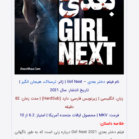
نام فیلم:
دختر بعدی
– Girl Next | ژانر:
ترسناک
،
هیجان انگیز
|
تاریخ انتشار: سال 2021
زبان: انگلیسی | زیرنویس فارسی: دارد (HardSub) | مدت زمان: 82
دقیقه
فرمت: MKV | محصول ایالات متحده آمریکا | امتیاز: 6.2 از 10
خلاصه داستان:
فیلم دختر بعدی Girl Next 2021 درباره زنی است که به طور ناگهانی