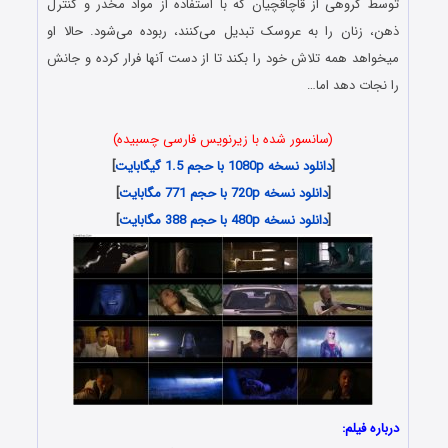
توسط گروهی از قاچاقچیان که با استفاده از مواد مخدر و کنترل
ذهن، زنان را به عروسک تبدیل می‌کنند، ربوده می‌شود. حالا او
میخواهد همه تلاش خود را بکند تا از دست آنها فرار کرده و جانش
را نجات دهد اما…
(سانسور شده با زیرنویس فارسی چسبیده)
[
دانلود نسخه 1080p با حجم 1.5 گیگابایت
]
[
دانلود نسخه 720p با حجم 771 مگابایت
]
[
دانلود نسخه 480p با حجم 388 مگابایت
]
درباره فیلم: