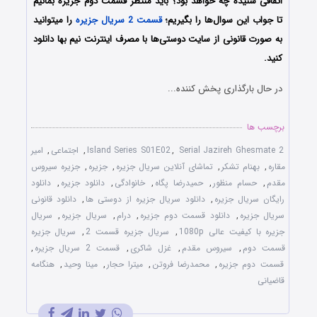
اتفاقی شنیده چه خواهد بود؟ باید منتظر قسمت دوم جزیره بمانیم
تا جواب این سوال‌ها را بگیریم؛
قسمت 2 سریال جزیره
را میتوانید
به صورت قانونی از سایت دوستی‌ها با مصرف اینترنت نیم بها دانلود
کنید.
در حال بارگذاری پخش کننده...
برچسب ها
Serial Jazireh Ghesmate 2
,
Island Series S01E02
,
اجتماعی
,
امیر
مقاره
,
بهنام تشکر
,
تماشای آنلاین سریال جزیره
,
جزیره
,
جزیره سیروس
مقدم
,
حسام منظور
,
حمیدرضا پگاه
,
خانوادگی
,
دانلود جزیره
,
دانلود
رایگان سریال جزیره
,
دانلود سریال جزیره از دوستی ها
,
دانلود قانونی
سریال جزیره
,
دانلود قسمت دوم جزیره
,
درام
,
سریال جزیره
,
سریال
جزیره با کیفیت عالی 1080p
,
سریال جزیره قسمت 2
,
سریال جزیره
قسمت دوم
,
سیروس مقدم
,
غزل شاکری
,
قسمت 2 سریال جزیره
,
قسمت دوم جزیره
,
محمدرضا فروتن
,
میترا حجار
,
مینا وحید
,
هنگامه
قاضیانی