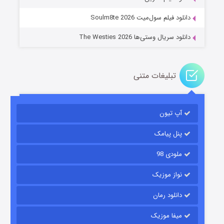
دانلود فیلم سول‌میت Soulm8te 2026
دانلود سریال وستی‌ها The Westies 2026
تبلیغات متنی
مردگان متحرک: شهر مرده ۳
۲ (زیرنویس)
قسمت
منتشر شد
آپ تیون
پنل پیامک
ملودی 98
نواز موزیک
دانلود رمان
میفا موزیک
شکست استوارت در نجات جهان