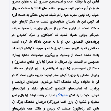
آبادی آن را نوشته است و امیرحسین حیدری نیز به‌ عنوان مجری
طرح در آن حضور دارد؛ سیروس مقدم سال 1398 با ساخت سریال
خواب زده اولین تجربه خود را در شبکه نمایش خانگی به دست آورد
اما گویی این بار داستان متفاوت‌تری نسبت به دیگر کارهای خود
ساخته است؛ در اولین سکانس از سریال جزیره، با صحرا صراف،
خبرنگار جوانی همراه شدید که کنجکاوی و سرک کشیدن در
پرونده‌های اقتصادی، پای او را به صحن دادگاه باز کرده است؛
دادگاهی که به کابوس صحرا تبدیل شده و هرچند نگرانش کرده، اما
باعث نشده دست از جسارت و پیگیری موضوعات مشابه بردارد؛
همچنین در قسمت اول سریال، با صحرا (با بازی شادی مختاری) و
همکارش امیرحسین (با بازی امیرکاظمی)، برای گزارش مسابقات
والیبال ساحلی به جزیره کیش سفر کردید؛ جزیره جایی است که در
آن با خانواده بزرگ شاهنگ آشنا می‌شویم، خانواده‌ای ثروتمند و
پرقدرت که فعالیت‌های اقتصادی گسترده‌ای دارند و شرکت‌های
تجاری خود را به شکل
خانوادگی
اداره می‌کنند؛ ارشد (با بازی امیر
مقاره) و شکیبا (با بازی السا فیروزآذر) فرزندان شاهنگ بزرگ (با
بازی اکبر زنجانپور) هستند که رییس و مالک همه دارایی‌های