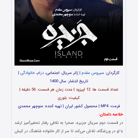
کارگردان:
سیروس مقدم
| ژانر سریال: اجتماعی،
درام
،
خانوادگی
|
تاریخ انتشار: سال 1400
تعداد قسمت ها: 12 اپیزود | مدت زمان هر قسمت: 56 دقیقه |
کیفیت: بلوری
فرمت: MP4 | محصول کشور ایران | تهیه کننده: منوچهر محمدی
خلاصه داستان:
در قسمت دوم سریال جزیره، صحرا به تلافی رفتار تحقیرآمیز ارشد
با او در ورزشگاه، تلاش می‌کند تا سر از کار خانواده شاهنگ در کیش