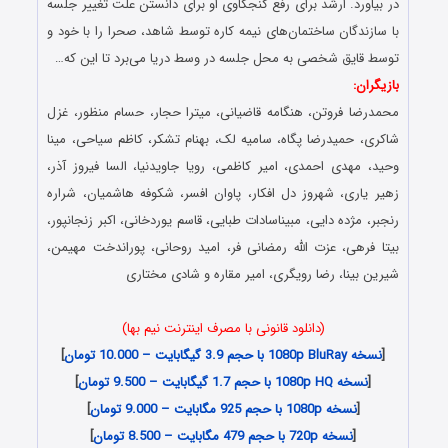
در بیاورد. ارشد برای رفع کنجکاوی او برای دانستن علت تغییر جلسه
با سازندگان ساختمان‌های نیمه کاره توسط شاهد، صحرا را با خود و
توسط قایق شخصی به محل جلسه در وسط دریا می‌برد تا این که…
بازیگران:
محمدرضا فروتن، هنگامه قاضیانی، میترا حجار، حسام منظور، غزل
شاکری، حمیدرضا پگاه، سامیه لک، بهنام تشکر، کاظم سیاحی، مینا
وحید، مهدی احمدی، امیر کاظمی، رویا جاویدنیا، السا فیروز آذر،
زهیر یاری، شهروز دل افکار، پاوان افسر، شکوفه هاشمیان، شراره
رنجبر، مژده دایی، مبیناسادات طبایی، قاسم یوردخانی، اکبر زنجانپور،
بیتا فرهی، عزت الله رمضانی فر، امید روحانی، پوراندخت مهیمن،
شیرین بینا، رضا رویگری، امیر مقاره و شادی مختاری
(دانلود قانونی با مصرف اینترنت نیم بها)
[
نسخه 1080p BluRay با حجم 3.9 گیگابایت – 10.000 تومان
]
[
نسخه 1080p HQ با حجم 1.7 گیگابایت – 9.500 تومان
]
[
نسخه 1080p با حجم 925 مگابایت – 9.000 تومان
]
[
نسخه 720p با حجم 479 مگابایت – 8.500 تومان
]