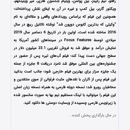
رافلو، تیم رابینز، بیل پولمن، ویلیام جکسون هارپر، میر وینینگهم،
ویکتور گاربر، بیل کمپ و غیره در آن به ایفای نقش پرداخته‌اند؛
همچنین این فیلم که براساس رویدادهای واقعی و مقاله‌ای به نام
“وکیلی که بدترین کابوس دوپون شد” نوشته ناتانیل ریچ در سال
2016 ساخته شده است، اولین بار در تاریخ 6 دسامبر سال 2019
میلادی توسط Focus Features در سینماهای کشور آمریکا به
نمایش درآمد و موفق شد به فروش تقریبی 23.1 میلیون دلار در
سطح جهانی دست پیدا کند؛ فیلم آب‌‌های تیره پس از حضور در
جشنواره‌های بین المللی موفق شد نامزد دریافت 8 جایزه از جمله
یک جایزه سزار برای بهترین فیلم خارجی شود؛ جالب است بدانید
این فیلم پس از اکران با نقدهای مثبت فراوانی از سوی منتقدین و
مخاطبان روبرو شد؛ نسخه دوبله فارسی به همراه نسخه زبان اصلی
این فیلم را میتوانید با لینک مستقیم نیم بها به صورت سانسور شده
با زیرنویس فارسی چسبیده از وبسایت دوستی ها دانلود کنید.
در حال بارگذاری پخش کننده...