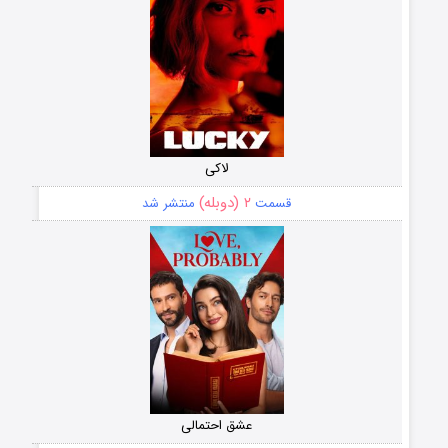
لاکی
۲ (دوبله)
قسمت
منتشر شد
عشق احتمالی