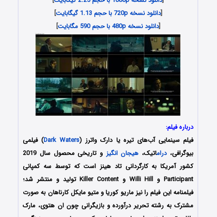
[
دانلود نسخه 1080p با حجم 2.25 گیگابایت
]
[
دانلود نسخه 720p با حجم 1.13 گیگابایت
]
[
دانلود نسخه 480p با حجم 590 مگابایت
]
درباره فیلم:
فیلم سینمایی آب‌‌های تیره یا دارک واترز (
Dark Waters
) فیلمی
بیوگرافی،
درام
اتیک،
هیجان انگیز
و تاریخی محصول سال 2019
کشور آمریکا به کارگردانی تاد هینز است که توسط سه کمپانی
Participant و Willi Hill و Killer Content تولید و منتشر شد؛
فیلمنامه این فیلم را نیز ماریو کوریا و متیو مایکل کارناهان به صورت
مشترک به رشته تحریر درآورده و بازیگرانی چون ان هتوی، مارک