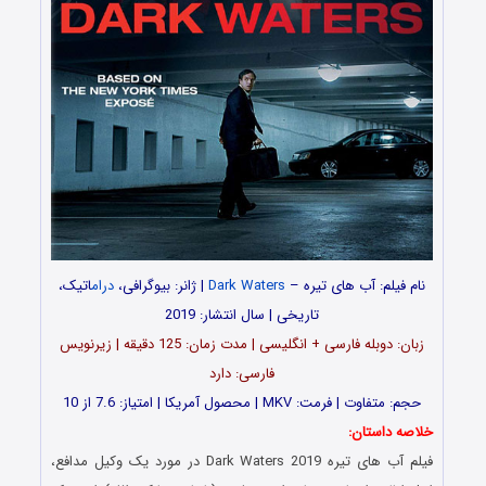
نام فیلم: آب‌ های تیره –
Dark Waters
| ژانر: بیوگرافی،
درام
اتیک،
تاریخی | سال انتشار: 2019
زبان: دوبله فارسی + انگلیسی | مدت زمان: 125 دقیقه | زیرنویس
فارسی: دارد
حجم: متفاوت | فرمت: MKV | محصول آمریکا | امتیاز: 7.6 از 10
خلاصه داستان:
فیلم آب‌ های تیره Dark Waters 2019 در مورد یک وکیل مدافع،