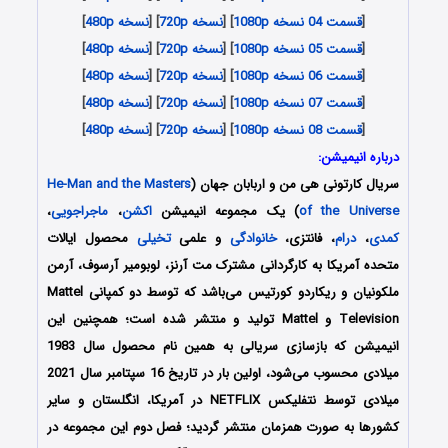
[
قسمت 04 نسخه 1080p
] [
نسخه 720p
] [
نسخه 480p
]
[
قسمت 05 نسخه 1080p
] [
نسخه 720p
] [
نسخه 480p
]
[
قسمت 06 نسخه 1080p
] [
نسخه 720p
] [
نسخه 480p
]
[
قسمت 07 نسخه 1080p
] [
نسخه 720p
] [
نسخه 480p
]
[
قسمت 08 نسخه 1080p
] [
نسخه 720p
] [
نسخه 480p
]
درباره انیمیشن:
سریال کارتونی هی من و اربابان جهان (
He-Man and the Masters
of the Universe
) یک مجموعه انیمیشن
اکشن
،
ماجراجویی
،
کمدی
،
درام
، فانتزی،
خانوادگی
و علمی
تخیلی
محصول ایالات
متحده آمریکا به کارگردانی مشترک مت آرنز، لوبومیر آرسوف، آرمن
ملکونیان و ریکاردو کورتیس می‌باشد که توسط دو کمپانی Mattel
Television و Mattel تولید و منتشر شده است؛ همچنین این
انیمیشن که بازسازی سریالی به همین نام محصول سال 1983
میلادی محسوب می‌شود، اولین بار در تاریخ 16 سپتامبر سال 2021
میلادی توسط نتفلیکس NETFLIX در آمریکا، انگلستان و سایر
کشورها به صورت همزمان منتشر گردید؛ فصل دوم این مجموعه در