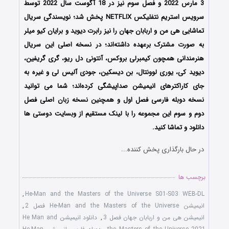
3 مارس 2022 و فصل سوم نیز در 18 آگوست سال 2022 توسط
سرویس استریم نتفلیکس NETFLIX پخش شد؛ نویسندگی سریال
تماشایی هی من و اربابان جهان را نیز رابرت دیوید و برایان کیو میلر
به صورت مشترک برعهده داشته‌اند؛ در نسخه اصلی این سریال
هنرمندانی همچون کیمبرلی بروکس، آنتونی دل ریو، گری گریفین،
دیوید کی، یوری لوونتال، بن دیسکین، جودی آلیس لی و غیره به
جای کاراکترهای انیمیشن صداپیشگی کرده‌اند؛ شما می توانید
نسخه دوبله فارسی فصل اول و همچنین نسخه زبان اصلی فصل
دوم و سوم این مجموعه را با لینک مستقیم از وبسایت دوستی ها
دانلود و تماشا کنید.
در حال بارگذاری پخش کننده...
برچسب ها
,
He-Man and the Masters of the Universe S01-S03 WEB-DL
انیمیشن He-Man and the Masters of the Universe فصل 2
,
انیمیشن هی من و اربابان جهان فصل 3
,
دانلود انیمیشن He Man and