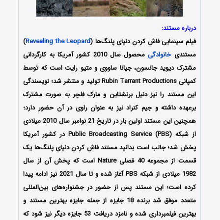
درباره مستند:
فیلم سینمایی فاش کردن دنیای پلنگ‌ها (
Revealing the Leopard
)
مستندی
خانوادگی
محصول سال 2010 کشور آمریکا به کارگردانی
مشترک دیوید جانسون، جیانا ساووی و متیو رایت است که توسط
کمپانی Rubin Tarrant Productions تولید و منتشر شد؛ نویسندگی
این مستند را نیز دنیل برنشتاین و مارک فلچر به صورت مشترک
برعهده داشته و جیم کنراد نیز به عنوان راوی در آن حضور دارد؛
همچنین این مستند اولین بار در تاریخ 21 نوامبر سال 2010 میلادی
از شبکه Public Broadcasting Service (PBS) در کشور آمریکا
پخش شد؛ جالب است بدانید مستند فاش کردن دنیای پلنگ‌ها یک
قسمت از مجموعه 40 فصلی Nature است که پخش آن از سال
1982 میلادی از شبکه PBS آغاز شده و تا سال 2021 نیز ادامه پیدا
کرده است؛ این مستند پس از حضور در جشنواره‌‌های بین‌المللی
متعدد موفق شد برنده 18 جایزه از جمله جایزه بهترین مستند و
بهترین فیلمبرداری شده و نامزد دریافت 53 جایزه دیگر نیز شود که