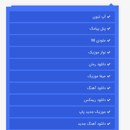
باب اسفنجی فصل ۱۷
آپ تیون
6 (زیرنویس)
قسمت
منتشر شد
پنل پیامک
ملودی 98
نواز موزیک
دانلود رمان
میفا موزیک
رویایی برای تو
دانلود آهنگ
15 (دوبله)
قسمت
منتشر شد
دانلود ریمکس
موزیک جدید پاپ
دانلود آهنگ جدید