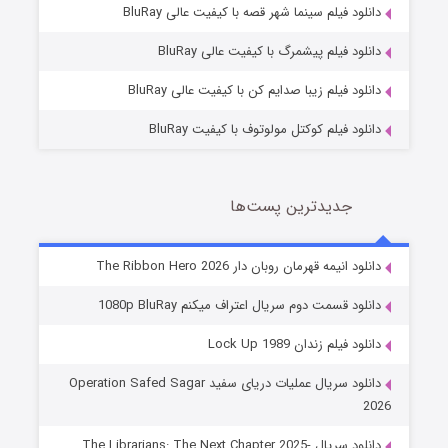
فروشگاهی برای قاتلان فصل ۲
دانلود فیلم سینما شهر قصه با کیفیت عالی BluRay
10 (زیرنویس)
قسمت
منتشر شد
دانلود فیلم پیشمرگ با کیفیت عالی BluRay
دانلود فیلم زیبا صدایم کن با کیفیت عالی BluRay
دانلود فیلم کوکتل مولوتوف با کیفیت BluRay
جدیدترین پست‌ها
شوهر
دانلود انیمه قهرمان روبان دار The Ribbon Hero 2026
8 (زیرنویس)
قسمت
منتشر شد
دانلود قسمت دوم سریال اعتراف میکنم 1080p BluRay
دانلود فیلم زندان Lock Up 1989
دانلود سریال عملیات دریای سفید Operation Safed Sagar
2026
دانلود سریال The Librarians: The Next Chapter 2025-