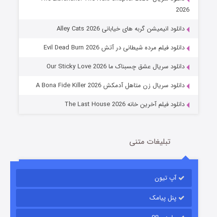
2026
دانلود انیمیشن گربه های خیابانی Alley Cats 2026
عملیات آپارتمان
دانلود فیلم مرده شیطانی در آتش Evil Dead Burn 2026
2 (زیرنویس)
قسمت
منتشر شد
دانلود سریال عشق چسبناک ما Our Sticky Love 2026
دانلود سریال زن متاهل آدمکش A Bona Fide Killer 2026
دانلود فیلم آخرین خانه The Last House 2026
تبلیغات متنی
مردگان متحرک: شهر مرده ۳
2 (زیرنویس)
قسمت
منتشر شد
آپ تیون
پنل پیامک