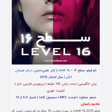
نام فیلم: سطح ۱۶ –
Level 16
| ژانر: علمی‌
تخیلی
،
درام
،
هیجان
انگیز
| سال انتشار: 2018
زبان: انگلیسی | مدت زمان: 102 دقیقه | زیرنویس فارسی: دارد |
کیفیت: بلوری
حجم: متفاوت | فرمت: MKV | محصول کانادا | امتیاز: 6.0 از 10
خلاصه داستان:
فیلم Level 16 2018 در مورد دختری 16 ساله به نام ویوین است که