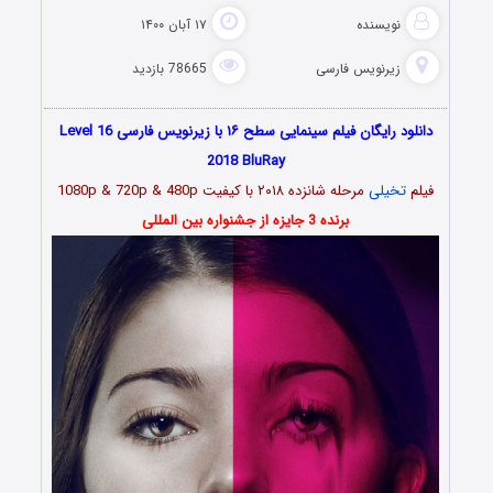
نویسنده
۱۷ آبان ۱۴۰۰
زیرنویس فارسی
78665 بازدید
دانلود رایگان فیلم سینمایی سطح ۱۶ با زیرنویس فارسی Level 16
2018 BluRay
فیلم
تخیلی
مرحله شانزده ۲۰۱۸ با کیفیت 1080p & 720p & 480p
برنده 3 جایزه از جشنواره بین المللی