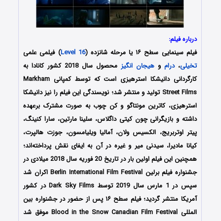
درباره فیلم:
فیلم سینمایی سطح ۱۶ یا مرحله شانزده (
Level 16
) فیلمی علمی
تخیلی
،
درام
و
هیجان انگیز
محصول سال 2018 کشور کانادا به
کارگردانی دانیشکا استرهیزی است که توسط کمپانی Markham
Street Films تولید و منتشر شد؛ نویسندگی این فیلم را نیز دانیشکا
استرهیزی، کاترین مونتاگو و کن چوب به صورت مشترک برعهده
داشته و بازیگرانی چون کیتی داگلاس، سلینا مارتین، سارا کنینگ،
پیتر اوتربریج، الکسیس ولان، آمالیا ویلیامسون، جوزت هالپرت،
کیانا مادیرا، سیدنی میر و غیره در آن به ایفای نقش پرداخته‌اند؛
همچنین این فیلم اولین بار در تاریخ 20 فوریه سال 2018 میلادی در
جشنواره فیلم برلین Berlin International Film Festival اکران شد
سپس در 1 مارس سال 2019 توسط Dark Sky Films در کشور
آمریکا منتشر گردید؛ فیلم سطح ۱۶ پس از حضور در جشنواره‌‌ بین
المللی Blood in the Snow Canadian Film Festival موفق شد