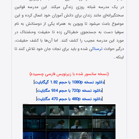
در یک مدرسه شبانه روزی زندگی میکند. این مدرسه قوانین
سختگیرانه‌ای مانند زندان برای دانش آموزان خود اعمال کرده و این
موضوع باعث میشود تا ویوین به همراه یکی از دوستانش به نام
سوفیا دست به جستجوی خطرناکی زده تا حقیقت وحشتناک در
مورد این مدرسه عجیب را کشف کنند. اما آن‌ها با کشف حقیقت،
درگیر حوادث
ترسناک
ی شده و باید برای نجات جان خود تلاش کنند تا
اینکه…
(نسخه سانسور شده با زیرنویس فارسی چسبیده)
[
دانلود نسخه 1080p با حجم 1.82 گیگابایت
]
[
دانلود نسخه 720p با حجم 934 مگابایت
]
[
دانلود نسخه 480p با حجم 470 مگابایت
]