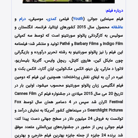
درباره فیلم:
فیلم سینمایی جوانی (
Youth
) فیلمی
کمدی
، موسیقی،
درام
و
عاشقانه
محصول سال 2015 کشورهای ایتالیا، فرانسه، انگلستان و
سوئیس به کارگردانی پائولو سورنتینو است که توسط سه کمپانی
Indigo Film و Barbary Films و Pathé تولید و منتشر شد؛ فیلمنامه
این فیلم را نیز پائولو سورنتینو به رشته تحریر درآورده و بازیگرانی
چون مایکل کین، هاروی کایتل، ریچل وایس، گابریلا بلیساریو،
لائورا د مارکی، پل دینو، الکس مک‌کوئین، ایان آتارد، الکس بکت و
غیره در آن به ایفای نقش پرداخته‌اند؛ همچنین این فیلم که دومین
فیلم انگلیسی زبان پائولو سورنتینو محسوب میشود، اولین بار در
تاریخ 20 می سال 2015 میلادی در جشنواره فیلم کن Cannes Film
Festival اکران شد سپس در 4 دسامبر همان سال توسط Fox
Searchlight Pictures در سینماهای کشور آمریکا به نمایش درآمد و
توانست به فروش 24 میلیون دلار در سطح جهانی دست پیدا کند؛
فیلم جوانی پس از حضور در جشنواره‌‌های بین‌المللی متعدد موفق
شد برنده 24 جایزه از جمله جایزه
بهترین فیلم خارجی و بهترین