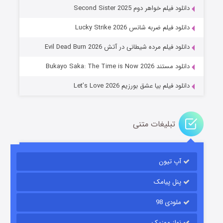
دانلود فیلم خواهر دوم Second Sister 2025
جادوگری در مغولستان
دانلود فیلم ضربه شانس Lucky Strike 2026
۱۴ (زیرنویس)
قسمت
منتشر شد
دانلود فیلم مرده شیطانی در آتش Evil Dead Burn 2026
دانلود مستند Bukayo Saka: The Time is Now 2026
دانلود فیلم بیا عشق بورزیم Let’s Love 2026
تبلیغات متنی
باب اسفنجی فصل ۱۷
آپ تیون
۶ (زیرنویس)
قسمت
منتشر شد
پنل پیامک
ملودی 98
نواز موزیک