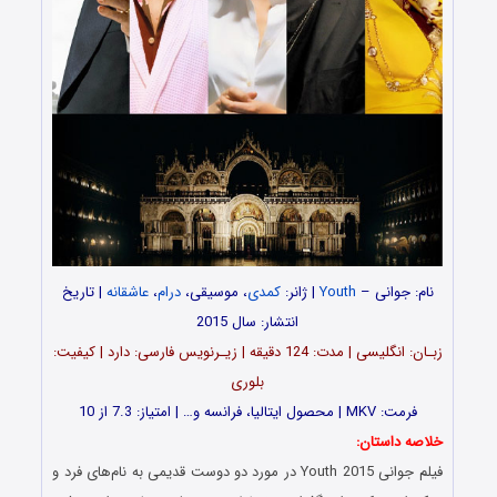
نام: جوانی –
Youth
| ژانر:
کمدی
، موسیقی،
درام
،
عاشقانه
| تاریخ
انتشار: سال 2015
زبـان: انگلیسی | مدت: 124 دقیقه | زیـرنویس فارسی: دارد | کیفیت:
بلوری
فرمت: MKV | محصول ایتالیا، فرانسه و… | امتیاز: 7.3 از 10
خلاصه داستان:
فیلم جوانی Youth 2015 در مورد دو دوست قدیمی به نام‌های فرد و