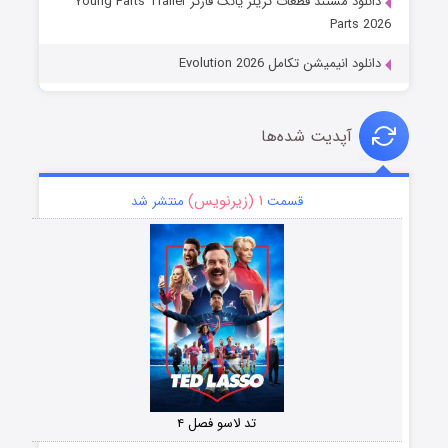
دانلود مستند قطعات تریلر یانگ فارتز Young Farts Trailer
Parts 2026
دانلود انیمیشن تکامل Evolution 2026
آپدیت شده‌ها
۱ (زیرنویس)
قسمت
منتشر شد
تد لاسو فصل ۴