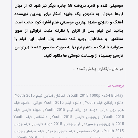
موسیقی
شده و نامزد دریافت 58 جایزه دیگر نیز شود که از میان
آن‌ها میتوان به نامزدی یک جایزه اسکار برای بهترین نویسنده
آهنگ و نامزدی جایزه بهترین موسیقی فیلم اشاره کرد؛ جالب است
بدانید این فیلم پس از اکران با نظرات مثبت فراوانی از سوی
منتقدین و مخاطبان روبرو شد؛ نسخه زبان اصلی این فیلم را
میتوانید با لینک مستقیم نیم بها به صورت سانسور شده با زیرنویس
فارسی چسبیده از وبسایت دوستی ها دانلود کنید.
در حال بارگذاری پخش کننده...
برچسب ها
Youth 2015 1080p x264 BluRay
,
تماشای آنلاین فیلم Youth 2015
,
دانلود رایگان فیلم Youth
,
دانلود فیلم Youth 2015 جوانی
,
دانلود فیلم
های روز
,
درام
,
دوبله دو زبانه فیلم Youth 2015
,
دوبله فارسی فیلم
Youth 2015
,
زیرنویس فارسی Youth 2015
,
عاشقانه
,
فیلم Youth
2015 با زیرنویس چسبیده
,
فیلم جوانی 2015 دوبله فارسی
,
فیلم جوانی
Youth 2015 با لینک مستقیم
,
فیلم خارجی جدید
,
فیلم سینمایی جوانی