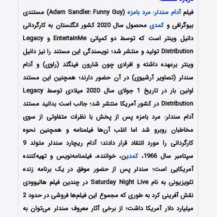
فیلم
آدام سندلر: مرد بامزه
(Adam Sandler: Funny Guy) مستندی
بیوگرافی و
کمدی
محصول سال 2020 کشور انگلستان به کارگردانی
دانیل وینتر است که توسط دو کمپانی EntertainMe و Legacy
Distribution تولید و منتشر شد؛ نویسندگی این مستند را نیز دانیل
وینتر برعهده داشته و افرادی چون شارون فینگلد (راوی) و آدام
سندلر (تصاویر آرشیوی) در آن حضور دارند؛ همچنین این مستند
اولین بار در تاریخ 1 جولای سال 2020 میلادی توسط Legacy
Distribution در کشور آمریکا منتشر شد؛ جالب است بدانید مستند
آدام سندلر: مرد بامزه پس از پخش با نظرات متفاوتی از سوی
مخاطبان روبرو شد اما اغلب آن‌ها فیلمنامه و همچنین نحوه
کارگردانی را مورد انتقاد قرار دادند؛ آدام ریچارد سندلر متولد 9
سپتامبر سال 1966،
کمدی
ن، خواننده، فیلمنامه‌نویس و تهیه‌کننده
آمریکایی است؛ سندلر پس از حضور موفق در یک برنامه زنده
تلویزیونی به نام Saturday Night Live در چندین فیلم هالیوودی
نقش آفرینی کرد به‌ طوری‌ که مجموع این فیلم‌ها فروشی در حدود 2
میلیارد دلار آمریکا داشت؛ از برخی آثار معروف سندلر می‌توان به