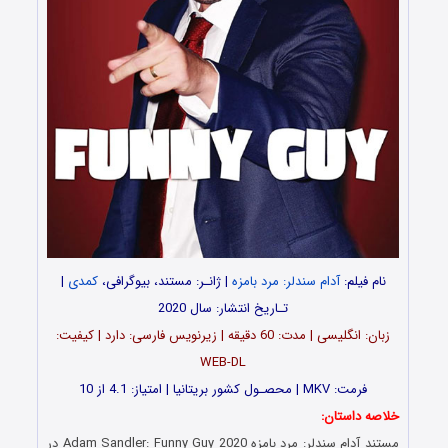
نام فیلم:
آدام سندلر: مرد بامزه
| ژانـر: مستند، بیوگرافی،
کمدی
|
تـاریخ انتشار: سال 2020
زبان: انگلیسی | مدت: 60 دقیقه | زیرنویس فارسی: دارد | کیفیت:
WEB-DL
فرمت: MKV | محصـول کشور بریتانیا | امتیاز: 4.1 از 10
خلاصه داستان:
مستند آدام سندلر: مرد بامزه Adam Sandler: Funny Guy 2020 در