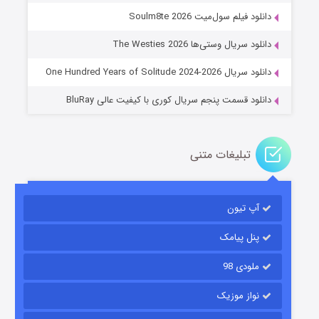
عملیات آپارتمان
دانلود فیلم سول‌میت Soulm8te 2026
۲ (زیرنویس)
قسمت
منتشر شد
دانلود سریال وستی‌ها The Westies 2026
دانلود سریال One Hundred Years of Solitude 2024-2026
دانلود قسمت پنجم سریال کوری با کیفیت عالی BluRay
تبلیغات متنی
مردگان متحرک: شهر مرده ۳
آپ تیون
۲ (زیرنویس)
قسمت
منتشر شد
پنل پیامک
ملودی 98
نواز موزیک