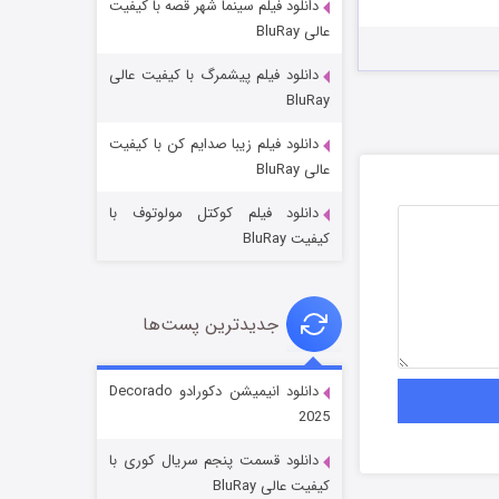
دانلود فیلم سینما شهر قصه با کیفیت
عالی BluRay
دانلود فیلم پیشمرگ با کیفیت عالی
BluRay
دانلود فیلم زیبا صدایم کن با کیفیت
جادوگری در مغولستان
عالی BluRay
14 (زیرنویس)
قسمت
منتشر شد
دانلود فیلم کوکتل مولوتوف با
کیفیت BluRay
جدیدترین پست‌ها
دانلود انیمیشن دکورادو Decorado
2025
باب اسفنجی فصل ۱۷
دانلود قسمت پنجم سریال کوری با
6 (زیرنویس)
قسمت
منتشر شد
کیفیت عالی BluRay