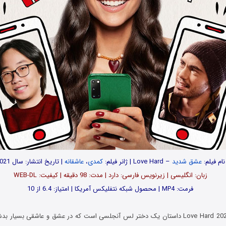
نام فیلم:
عشق شدید
– Love Hard | ژانر فیلم:
کمدی
،
عاشقانه
| تاریخ انتشار: سال 2021
زبان: انگلیسی | زیرنویس فارسی: دارد | مدت: 98 دقیقه | کیفیت: WEB-DL
فرمت: MP4 | محصول شبکه نتفلیکس آمریکا | امتیاز: 6.4 از 10
فیلم عشق شدید Love Hard 2021 داستان یک دختر لس آنجلسی است که در عشق و عاشقی بسیا