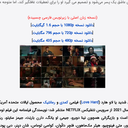
 عاشق یک پسر می‌شود و تصمیم می گیرد او را برای تعطیلات غافلگیر کند، اما متوجه 
(نسخه زبان اصلی با زیرنویس فارسی چسبیده)
[
دانلود نسخه 1080p با حجم 1.6 گیگابایت
]
[
دانلود نسخه 720p با حجم 796 مگابایت
]
[
دانلود نسخه 480p با حجم 435 مگابایت
]
دید یا لاو هارد (
Love Hard
) فیلمی
کمدی
و
رمانتیک
محصول ایالات متحده آمریکا 
خیمنز است که در سال 2021 از سرویس نتفلیکس NETFLIX منتشر شد؛ نویسندگی فیلمن
ست و بازیگرانی همچون نینا دوبرو، جیمی او یانگ، دارن بارنِت، جیمز سایتو، رب
وور، متی فینوچیو، هیثر مک‌ماهون، فلچر دانُوان، کواسی توماس، شان دپنر، دبی پو