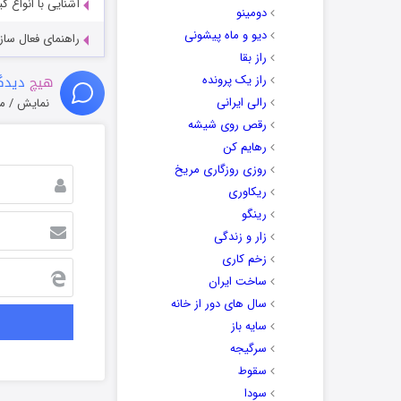
آشنایی با انواع ک
دومینو
دیو و ماه پیشونی
راهنمای فعال سازی کیفیت R
راز بقا
هیچ
دیدگا
راز یک پرونده
رالی ایرانی
نمایش / م
رقص روی شیشه
رهایم کن
روزی روزگاری مریخ
ریکاوری
رینگو
زار و زندگی
زخم کاری
ساخت ایران
سال های دور از خانه
سایه باز
سرگیجه
سقوط
سودا