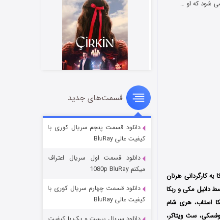
می شود که او …
قسمت‌های جدید
سریال زشت
2 (زیرنویس)
قسمت
منتشر شد
دانلود قسمت پنجم سریال کوری با
کیفیت عالی BluRay
دانلود قسمت اول سریال اعتراف
میکنم 1080p BluRay
به کارگردانی هرنان
دانلود قسمت چهارم سریال کوری با
امه این فیلم توسط دانیل مکی و ربکا
کیفیت عالی BluRay
کا استاب، هری شام
دوفسکی، سث ویتاکر،
دانلود سریال بیست و یک با کیفیت