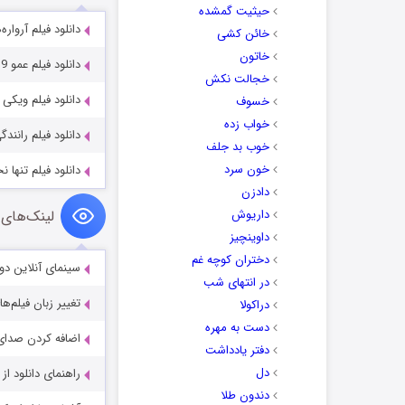
حیثیت گمشده
دانلود فیلم آرواره‌های حش
خائن کشی
خاتون
دانلود فیلم عمو Uncle 2019
خجالت نکش
دانلود فیلم ویکی و راز او stery 2021
خسوف
خواب زده
دانلود فیلم رانندگی مادلین  2022
خوب بد جلف
خون سرد
دانلود فیلم تنها نخواهی بود 022
دادزن
داریوش
لینک‌های 
داوینچیز
دختران کوچه غم
سینمای آنلاین دو
در انتهای شب
تغییر زبان فیلم‌ها
دراکولا
دست به مهره
اضافه کردن صدای 
دفتر یادداشت
دل
راهنمای دانلود ا
دندون طلا