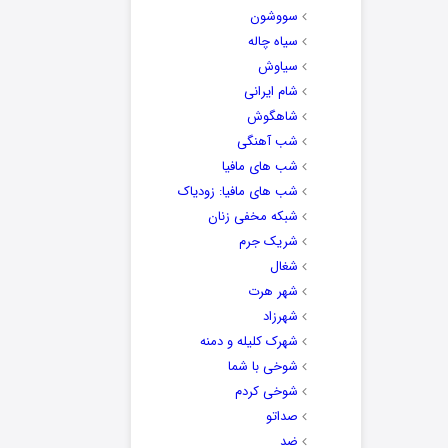
سووشون
سیاه چاله
سیاوش
شام ایرانی
شاهگوش
شب آهنگی
شب های مافیا
شب های مافیا: زودیاک
شبکه مخفی زنان
شریک جرم
شغال
شهر هرت
شهرزاد
شهرک کلیله و دمنه
شوخی با شما
شوخی کردم
صداتو
ضد