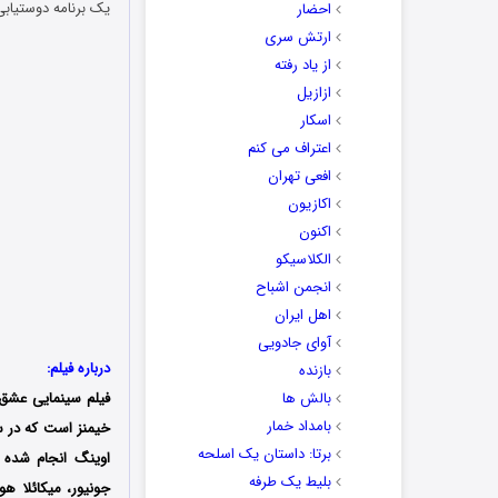
یک برنامه دوستیابی
احضار
ارتش سری
از یاد رفته
ازازیل
اسکار
اعتراف می کنم
افعی تهران
اکازیون
اکنون
الکلاسیکو
انجمن اشباح
اهل ایران
آوای جادویی
درباره فیلم:
بازنده
بالش ها
فیلم سینمایی عشق ش
بامداد خمار
برتا: داستان یک اسلحه
اوینگ انجام شده ا
بلیط یک‌‌ طرفه
جونیور، میکائلا ه