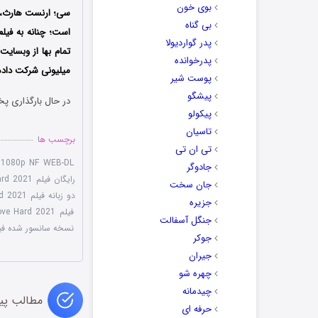
بوی خون
بی گناه
است؛ چنانه به فیل
پدر گواردیولا
تمام بها از وبسایت 
پدرخوانده
میلیونی شرکت داده
پوست شیر
پیشگو
در حال بارگذاری پخ
پیکولو
تاسیان
برچسب ها
تی ان تی
 1080p NF WEB-DL
جادوگر
رایگان فیلم Love Hard 2021
جان سخت
دو زبانه فیلم Love Hard 2021
جزیره
فیلم Love Hard 2021 با لینک مستقیم
جنگل آسفالت
نسخه سانسور شده فیلم Hard 2021
جوکر
جیران
چهره شو
چیدمانه
مطالب پی
حرفه ای