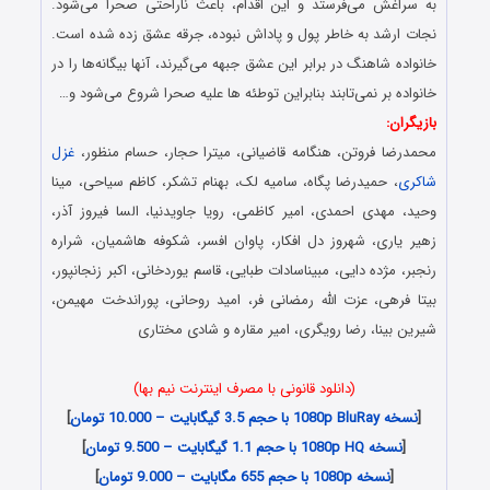
به سراغش می‌فرستد و این اقدام، باعث ناراحتی صحرا می‌شود.
نجات ارشد به خاطر پول و پاداش نبوده، جرقه عشق زده شده است.
خانواده شاهنگ در برابر این عشق جبهه می‌گیرند، آنها بیگانه‌ها را در
خانواده بر نمی‌تابند بنابراین توطئه ها علیه صحرا شروع می‌شود و…
بازیگران:
محمدرضا فروتن، هنگامه قاضیانی، میترا حجار، حسام منظور،
غزل
شاکری
، حمیدرضا پگاه، سامیه لک، بهنام تشکر، کاظم سیاحی، مینا
وحید، مهدی احمدی، امیر کاظمی، رویا جاویدنیا، السا فیروز آذر،
زهیر یاری، شهروز دل افکار، پاوان افسر، شکوفه هاشمیان، شراره
رنجبر، مژده دایی، مبیناسادات طبایی، قاسم یوردخانی، اکبر زنجانپور،
بیتا فرهی، عزت الله رمضانی فر، امید روحانی، پوراندخت مهیمن،
شیرین بینا، رضا رویگری، امیر مقاره و شادی مختاری
(دانلود قانونی با مصرف اینترنت نیم بها)
[
نسخه 1080p BluRay با حجم 3.5 گیگابایت – 10.000 تومان
]
[
نسخه 1080p HQ با حجم 1.1 گیگابایت – 9.500 تومان
]
[
نسخه 1080p با حجم 655 مگابایت – 9.000 تومان
]