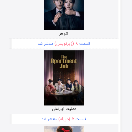
شوهر
۸ (زیرنویس)
قسمت
منتشر شد
عملیات آپارتمان
۵ (دوبله)
قسمت
منتشر شد