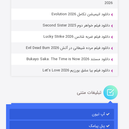
2026
دانلود انیمیشن تکامل Evolution 2026
دانلود فیلم خواهر دوم Second Sister 2025
جادوگری در مغولستان
دانلود فیلم ضربه شانس Lucky Strike 2026
۱۴ (زیرنویس)
قسمت
منتشر شد
دانلود فیلم مرده شیطانی در آتش Evil Dead Burn 2026
دانلود مستند Bukayo Saka: The Time is Now 2026
دانلود فیلم بیا عشق بورزیم Let’s Love 2026
تبلیغات متنی
باب اسفنجی فصل ۱۷
آپ تیون
۶ (زیرنویس)
قسمت
منتشر شد
پنل پیامک