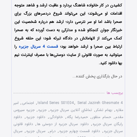
کشیدن در کار خانواده شاهنگ بردارد و عاقبت ارشد و شاهد متوجه
اقدامات او می‌شوند؛ این می‌تواند شروع دردسرهای بزرگ برای
صحرا باشد اما او سر نترسی دارد؛ ارشد هم درباره شخصیت این
خبرنگار جوان کنجکاو شده و مدارکی به دست آورده که به صحرا
کمک می‌کند از اتهاماتش در دادگاه تبرئه شود؛ این حلقه شروع
ارتباط بین صحرا و ارشد خواهد بود؛
قسمت 4 سریال جزیره
را
میتوانید به صورت قانونی از سایت دوستی‌ها با مصرف اینترنت نیم
بها دانلود کنید.
در حال بارگذاری پخش کننده...
برچسب ها
Serial Jazireh Ghesmate 4
,
Island Series S01E04
,
اجتماعی
,
امیر
مقاره
,
بهنام تشکر
,
تماشای آنلاین سریال جزیره
,
جزیره
,
جزیره سیروس
مقدم
,
حسام منظور
,
حمیدرضا پگاه
,
خانوادگی
,
دانلود جزیره
,
دانلود
رایگان سریال جزیره
,
دانلود سریال جزیره از دوستی ها
,
دانلود قانونی
سریال جزیره
,
دانلود قسمت چهارم جزیره
,
درام
,
سریال جزیره
,
سریال