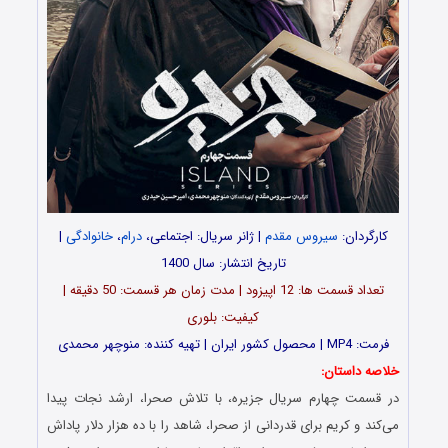
کارگردان:
سیروس مقدم
| ژانر سریال: اجتماعی،
درام
،
خانوادگی
|
تاریخ انتشار: سال 1400
تعداد قسمت ها: 12 اپیزود | مدت زمان هر قسمت: 50 دقیقه |
کیفیت: بلوری
فرمت: MP4 | محصول کشور ایران | تهیه کننده: منوچهر محمدی
خلاصه داستان:
در قسمت چهارم سریال جزیره، با تلاش صحرا، ارشد نجات پیدا
می‌کند و کریم برای قدردانی از صحرا، شاهد را با ده هزار دلار پاداش