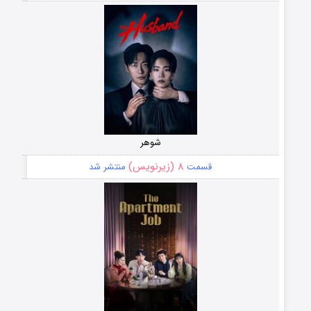
شوهر
۸ (زیرنویس)
قسمت
منتشر شد