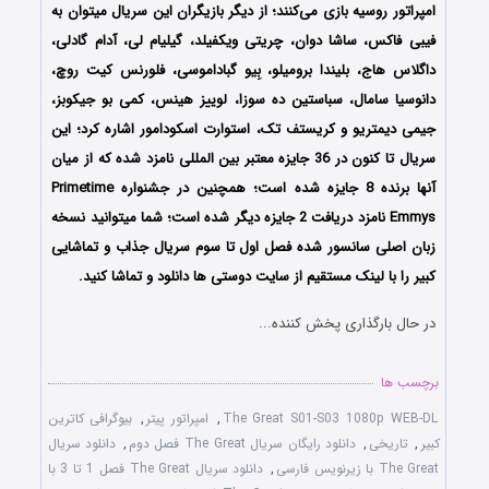
امپراتور روسیه بازی می‌کنند؛ از دیگر بازیگران این سریال میتوان به
فیبی فاکس، ساشا دوان، چریتی ویکفیلد، گیلیام لی، آدام گادلی،
داگلاس هاج، بلیندا برومیلو، بِیو گباداموسی، فلورنس کیت روچ،
دانوسیا سامال، سباستین ده سوزا، لوییز هینس، کمی بو جیکوبز،
جیمی دیمتریو و کریستف تک، استوارت اسکودامور اشاره کرد؛ این
سریال تا کنون در 36 جایزه معتبر بین المللی نامزد شده که از میان
آنها برنده 8 جایزه شده است؛ همچنین در جشنواره Primetime
Emmys نامزد دریافت 2 جایزه دیگر شده است؛ شما میتوانید نسخه
زبان اصلی سانسور شده فصل اول تا سوم سریال جذاب و تماشایی
کبیر را با لینک مستقیم از سایت دوستی ها دانلود و تماشا کنید.
در حال بارگذاری پخش کننده...
برچسب ها
The Great S01-S03 1080p WEB-DL
,
امپراتور پیتر
,
بیوگرافی کاترین
کبیر
,
تاریخی
,
دانلود رایگان سریال The Great فصل دوم
,
دانلود سریال
The Great با زیرنویس فارسی
,
دانلود سریال The Great فصل 1 تا 3 با