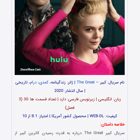
نام سریال: کبیر –
The Great
| ژانر: زندگینامه،
کمدی
،
درام
، تاریخی
| سال انتشار: 2020
زبان: انگلیسی | زیرنویس فارسی: دارد | تعداد قسمت ها: 30 (3
فصل)
کیفیت: WEB-DL | محصول کشور آمریکا | امتیاز: 8.1 از 10
خلاصه داستان:
سریال کبیر The Great درباره به قدرت رسیدن کاترین کبیر از