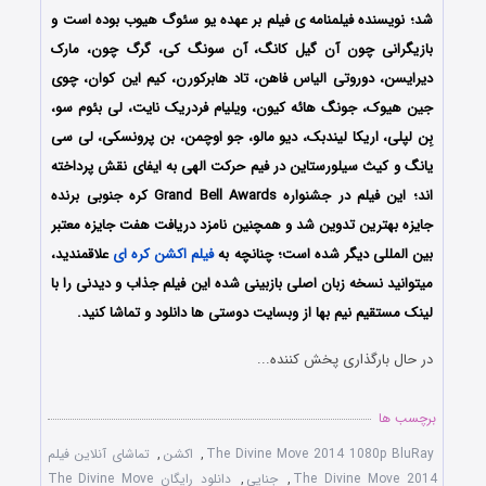
شد؛ نویسنده فیلمنامه ی فیلم بر عهده یو سئوگ هیوب بوده است و
بازیگرانی چون آن گیل کانگ، آن سونگ کی، گرگ چون، مارک
دیرایسن، دوروتی الیاس فاهن، تاد هابرکورن، کیم این کوان، چوی
جین هیوک، جونگ هائه کیون، ویلیام فردریک نایت، لی بئوم سو،
بِن لپلی، اریکا لیندبک، دیو مالو، جو اوچمن، بن پرونسکی، لی سی
یانگ و کیث سیلورستاین در فیم حرکت الهی به ایفای نقش پرداخته
اند؛ این فیلم در جشنواره Grand Bell Awards کره جنوبی برنده
جایزه بهترین تدوین شد و همچنین نامزد دریافت هفت جایزه معتبر
بین المللی دیگر شده است؛ چنانچه به
فیلم اکشن کره ای
علاقمندید،
میتوانید نسخه زبان اصلی بازبینی شده این فیلم جذاب و دیدنی را با
لینک مستقیم نیم بها از وبسایت دوستی ها دانلود و تماشا کنید.
در حال بارگذاری پخش کننده...
برچسب ها
The Divine Move 2014 1080p BluRay
,
اکشن
,
تماشای آنلاین فیلم
The Divine Move 2014
,
جنایی
,
دانلود رایگان The Divine Move