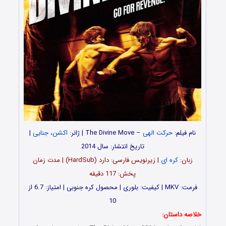
نام فیلم:
حرکت الهی
– The Divine Move | ژانر:
اکشن
،
جنایی
|
تاریخ انتشار: سال 2014
زبان:
کره ای
| زیرنویس فارسی: دارد (HardSub) | مدت زمان
پخش: 117 دقیقه
فرمت: MKV | کیفیت: بلوری | محصول کره جنوبی | امتیاز: 6.7 از
10
خلاصه داستان: