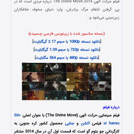
فیلم حرکت الهی The Divine Move 2014 درباره مردی است که در
پی گرفتن انتقام مرگ برادرش، وارد دنیای مخوف خلافکاران
زیرزمینی می‌شود و…
(نسخه سانسور شده با زیرنویس فارسی چسبیده)
[
دانلود نسخه 1080p با حجم 2.17 گیگابایت
]
[
دانلود نسخه 720p با حجم 1.09 گیگابایت
]
[
دانلود نسخه 480p با حجم 564 مگابایت
]
درباره فیلم:
فیلم سینمایی حرکت الهی (The Divine Move) با عنوان اصلی
Sin-
ui hansu
فیلمی
اکشن
و
جنایی
محصول کشور کره جنوبی به
کارگردانی جو بئوم گو است که قسمت اول آن در سال 2014 منتشر