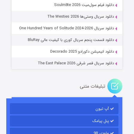
دانلود فیلم سول‌میت Soulm8te 2026
دانلود سریال وستی‌ها The Westies 2026
دانلود سریال One Hundred Years of Solitude 2024-2026
عملیات آپارتمان
دانلود قسمت پنجم سریال کوری با کیفیت عالی BluRay
۲ (زیرنویس)
قسمت
منتشر شد
دانلود انیمیشن دکورادو Decorado 2025
دانلود سریال قصر شرقی The East Palace 2026
تبلیغات متنی
آپ تیون
مردگان متحرک: شهر مرده ۳
۲ (زیرنویس)
قسمت
منتشر شد
پنل پیامک
ملودی 98