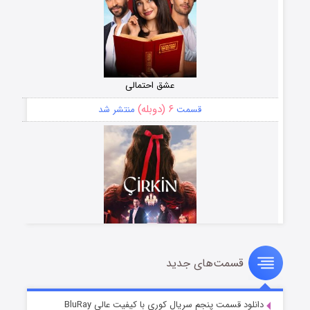
عشق احتمالی
۶ (دوبله)
قسمت
منتشر شد
قسمت‌های جدید
سریال زشت
۵ (زیرنویس)
قسمت
منتشر شد
دانلود قسمت پنجم سریال کوری با کیفیت عالی BluRay