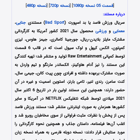
[
قسمت 05 نسخه 1080p
] [
نسخه 720p
] [
نسخه 480p
]
درباره مستند:
سریال ورزش فاسد یا بد اسپورت (
Bad Sport
) مستندی
جنایی
،
معمایی
و
ورزشی
محصول سال 2021 کشور آمریکا به کارگردانی
مشترک مایلز بلایدن-ریال، جورجینا کامالری، جیمز هاوس، لیزی
کمپتون، الکس کیهل و لوک سیول است که در قالب 6 قسمت
توسط کمپانی Raw Entertainment تولید و منتشر شد؛ تهیه کنندگی
این مستند را نیز آدام هاوکینز، الکساندر مارنگو و تیم واردل به
صورت مشترک برعهده داشته و افرادی چون پیت کالن، جیمی سال،
کنت سامرز، رندی لنیر، تامی بارنز، استوین اسمیت و غیره در آن
حضور دارند؛ همچنین این مستند اولین بار در تاریخ 6 اکتبر سال
2021 میلادی توسط شبکه نتفلیکس NETFLIX در آمریکا و سایر
کشورها همزمان به صورت اینترنتی منتشر شد؛ مستند ورزش فاسد
پس از پخش با نظرات مثبت فراوانی از سوی مخاطبان روبرو شد و
اغلب آن‌ها فیلمنامه، داستان جذاب و همچنین نحوه کارگردانی را
مورد ستایش قرار دادند؛ نسخه دوبله فارسی به همراه نسخه زبان