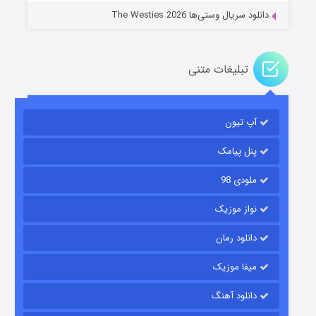
دانلود سریال وستی‌ها The Westies 2026
تبلیغات متنی
مردگان متحرک: شهر مرده ۳
۲ (زیرنویس)
قسمت
منتشر شد
آپ تیون
پنل پیامک
ملودی 98
نواز موزیک
دانلود رمان
میفا موزیک
شکست استوارت در نجات جهان
دانلود آهنگ
۷ (زیرنویس)
قسمت
منتشر شد