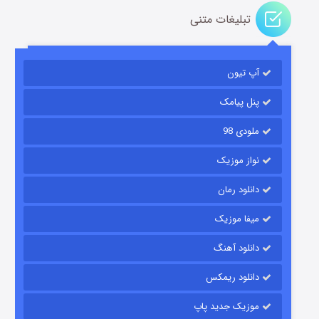
تبلیغات متنی
آپ تیون
باب اسفنجی فصل ۱۷
۶ (زیرنویس)
قسمت
منتشر شد
پنل پیامک
ملودی 98
نواز موزیک
دانلود رمان
میفا موزیک
دانلود آهنگ
رویایی برای تو
دانلود ریمکس
۱۵ (دوبله)
قسمت
منتشر شد
موزیک جدید پاپ