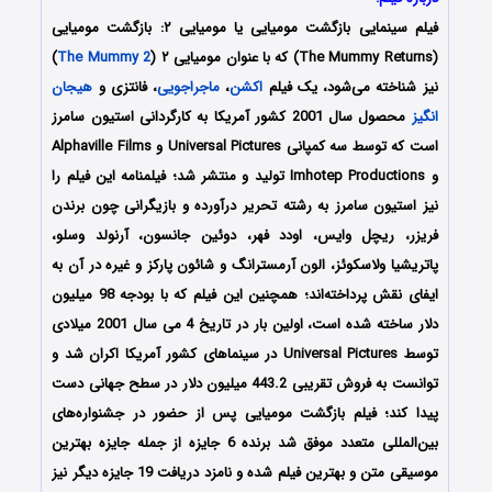
فیلم سینمایی بازگشت مومیایی یا مومیایی ۲: بازگشت مومیایی
(The Mummy Returns) که با عنوان مومیایی ۲ (
The Mummy 2
)
نیز شناخته می‌شود، یک فیلم
اکشن
،
ماجراجویی
، فانتزی و
هیجان
انگیز
محصول سال 2001 کشور آمریکا به کارگردانی استیون سامرز
است که توسط سه کمپانی Universal Pictures و Alphaville Films
و Imhotep Productions تولید و منتشر شد؛ فیلمنامه این فیلم را
نیز استیون سامرز به رشته تحریر درآورده و بازیگرانی چون برندن
فریزر، ریچل وایس، اودد فهر، دوئین جانسون، آرنولد وسلو،
پاتریشیا ولاسکوئز، الون آرمسترانگ و شائون پارکز و غیره در آن به
ایفای نقش پرداخته‌اند؛ همچنین این فیلم که با بودجه 98 میلیون
دلار ساخته شده است، اولین بار در تاریخ 4 می سال 2001 میلادی
توسط Universal Pictures در سینماهای کشور آمریکا اکران شد و
توانست به فروش تقریبی 443.2 میلیون دلار در سطح جهانی دست
پیدا کند؛ فیلم بازگشت مومیایی پس از حضور در جشنواره‌های
بین‌المللی متعدد موفق شد برنده 6 جایزه از جمله جایزه بهترین
موسیقی متن و بهترین فیلم شده و نامزد دریافت 19 جایزه دیگر نیز