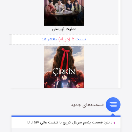
عملیات آپارتمان
۵ (دوبله)
قسمت
منتشر شد
قسمت‌های جدید
سریال زشت
۲ (زیرنویس)
قسمت
منتشر شد
دانلود قسمت پنجم سریال کوری با کیفیت عالی BluRay