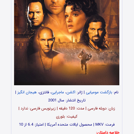
نام:
بازگشت مومیایی
| ژانر:
اکشن
،
ماجرایی
، فانتزی،
هیجان انگیز
|
تاریخ انتشار: سال 2001
زبان: دوبله فارسی | مدت: 120 دقیقه | زیرنویس فارسی: ندارد |
کیفیت: بلوری
فرمت: MKV | محصول ایالات متحده آمریکا | امتیاز: 6.4 از 10
خلاصه داستان: