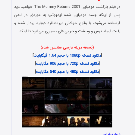
در فیلم بازگشت مومیایی The Mummy Returns 2001 خواهید دید
پس از اینکه جسد مومیایی شده ایمهوتپ به موزه‌ای در لندن
فرستاده می‌شود، با وقوع حوادثی غیرمنتظره دوباره بیدار شده و
باعث ایجاد ترس و وحشت و خرابی‌های بسیاری می‌شود تا اینکه…
(نسخه دوبله فارسی سانسور شده)
[
دانلود نسخه 1080p با حجم 1.64 گیگابایت
]
[
دانلود نسخه 720p با حجم 906 مگابایت
]
[
دانلود نسخه 480p با حجم 540 مگابایت
]
درباره فیلم: