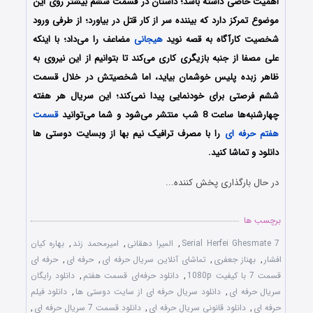
اهمیت خاصی داشته باشد؛ داستان در قسمت ششم بیشتر روی این
موضوع تمرکز دارد که بیننده سر از کار قتل در بیاورد؛ از طرفی ورود
شخصیت کارآگاه به قصه نوید
هیجانی
مضاعف را می‌داد؛ با اینکه
علی مصفا از جنبه‌ بازیگری کاری می‌کند تا بتوانیم از این نیروی به
ظاهر زبده‌ پلیس خوشمان بیاید، اما شخصیتش در خلال قسمت
ششم فرصتی برای خودنمایی پیدا نمی‌کند؛
این سریال هر هفته
چهارشنبه‌ها ساعت 8 شب منتشر می‌شود و شما می‌توانید
قسمت
هفتم حرفه ای
را با مصرف ترافیک نیم بها از وبسایت دوستی ها
دانلود و تماشا کنید.
در حال بارگذاری پخش کننده...
برچسب ها
Serial Herfei Ghesmate 7
,
المیرا دهقانی
,
امیرمحمد زند
,
بهاره کیان
افشار
,
بهناز جعفری
,
تماشای آنلاین سریال حرفه ای
,
حرفه ای
,
حرفه ای
قسمت 7 با کیفیت 1080p
,
دانلود حرفه‌ای قسمت هفتم
,
دانلود رایگان
سریال حرفه ای
,
دانلود سریال حرفه ای از سایت دوستی ها
,
دانلود فیلم
حرفه ای
,
دانلود قانونی سریال حرفه ای
,
دانلود قسمت 7 سریال حرفه ای
,