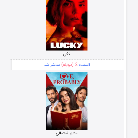
لاکی
2 (دوبله)
قسمت
منتشر شد
عشق احتمالی