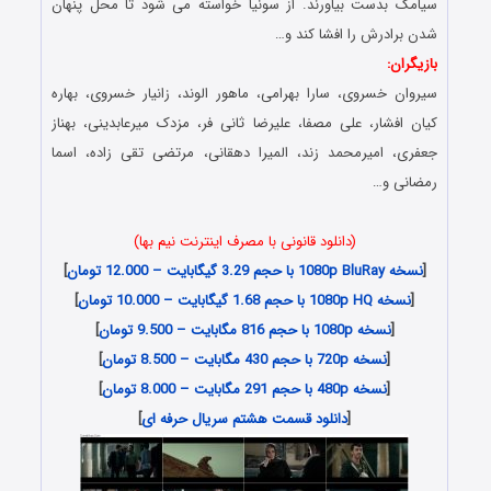
سیامک بدست بیاورند. از سونیا خواسته می شود تا محل پنهان
شدن برادرش را افشا کند و…
بازیگران:
سیروان خسروی، سارا بهرامی، ماهور الوند، زانیار خسروی، بهاره
کیان افشار، علی مصفا، علیرضا ثانی فر، مزدک میرعابدینی، بهناز
جعفری، امیرمحمد زند، المیرا دهقانی، مرتضی تقی زاده، اسما
رمضانی و…
(دانلود قانونی با مصرف اینترنت نیم بها)
[
نسخه 1080p BluRay با حجم 3.29 گیگابایت – 12.000 تومان
]
[
نسخه 1080p HQ با حجم 1.68 گیگابایت – 10.000 تومان
]
[
نسخه 1080p با حجم 816 مگابایت – 9.500 تومان
]
[
نسخه 720p با حجم 430 مگابایت – 8.500 تومان
]
[
نسخه 480p با حجم 291 مگابایت – 8.000 تومان
]
[
دانلود قسمت هشتم سریال حرفه ای
]